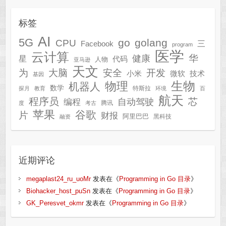
标签
AI
5G
go
golang
CPU
三
Facebook
program
医学
云计算
华
健康
星
代码
人物
亚马逊
天文
为
开发
大脑
安全
技术
小米
微软
基因
生物
物理
机器人
数学
特斯拉
探月
教育
环境
百
航天
程序员
芯
自动驾驶
编程
腾讯
度
考古
苹果
谷歌
片
财报
阿里巴巴
黑科技
融资
近期评论
megaplast24_ru_uoMr
发表在《
Programming in Go 目录
》
Biohacker_host_puSn
发表在《
Programming in Go 目录
》
GK_Peresvet_okmr
发表在《
Programming in Go 目录
》