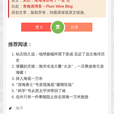
原文：
从此，南海深部有了一道“光”
出处：
青梅酒博客 – Plum Wine Blog
原创文章，版权所有，转载请保留原文链接。
赏
赞
0
分享
推荐阅读：
钻石恒久远：地球极端环境下形成 见证了远古海洋历
史
潜藏的灾难：海洋冷冻大量“火冰”，一旦释放将引发
海啸！
掉入海底一万米
“深海勇士”号发现海底“珊瑚坟场”
“科学”号从西太平洋带回了啥
也许只有一件事能阻止你去深海一万米旅游
海洋