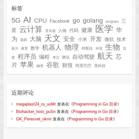
标签
AI
5G
go
golang
CPU
三
Facebook
program
医学
云计算
华
健康
星
代码
人物
亚马逊
天文
为
开发
大脑
安全
技术
小米
微软
基因
生物
物理
机器人
数学
特斯拉
探月
教育
环境
百
航天
程序员
芯
自动驾驶
编程
腾讯
度
考古
苹果
谷歌
片
财报
阿里巴巴
黑科技
融资
近期评论
megaplast24_ru_uoMr
发表在《
Programming in Go 目录
》
Biohacker_host_puSn
发表在《
Programming in Go 目录
》
GK_Peresvet_okmr
发表在《
Programming in Go 目录
》