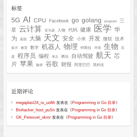
标签
AI
5G
go
golang
CPU
三
Facebook
program
医学
云计算
华
健康
星
代码
人物
亚马逊
天文
为
开发
大脑
安全
技术
小米
微软
基因
生物
物理
机器人
数学
特斯拉
探月
教育
环境
百
航天
程序员
芯
自动驾驶
编程
腾讯
度
考古
苹果
谷歌
片
财报
阿里巴巴
黑科技
融资
近期评论
megaplast24_ru_uoMr
发表在《
Programming in Go 目录
》
Biohacker_host_puSn
发表在《
Programming in Go 目录
》
GK_Peresvet_okmr
发表在《
Programming in Go 目录
》