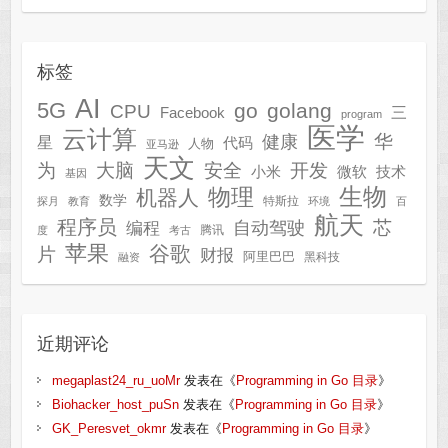
标签
AI
5G
go
golang
CPU
三
Facebook
program
医学
云计算
华
健康
星
代码
人物
亚马逊
天文
为
开发
大脑
安全
技术
小米
微软
基因
生物
物理
机器人
数学
特斯拉
探月
教育
环境
百
航天
程序员
芯
自动驾驶
编程
腾讯
度
考古
苹果
谷歌
片
财报
阿里巴巴
黑科技
融资
近期评论
megaplast24_ru_uoMr
发表在《
Programming in Go 目录
》
Biohacker_host_puSn
发表在《
Programming in Go 目录
》
GK_Peresvet_okmr
发表在《
Programming in Go 目录
》