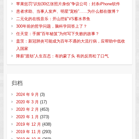
苹果惩罚“识别30亿张照片身份”争议公司：封杀iPhone软件
患者求助、当事人发声、明星“宠粉”……为什么都在微博？
二元化的在线音乐：开山挖矿VS蓄水养鱼
300年前的哲学问题，脑科学回答上了？
任天堂：手握“百年秘笈”为何写下失败的故事？
盖茨：新冠肺炎可能成为百年不遇的大流行病，应帮助中低收
入国家
降薪“渡劫”人生百态：有的蒙了头 有的反而松了口气
归档
2024 年 9 月
(3)
2020 年 3 月
(17)
2020 年 2 月
(453)
2020 年 1 月
(373)
2019 年 12 月
(438)
2019 年 11 月
(293)