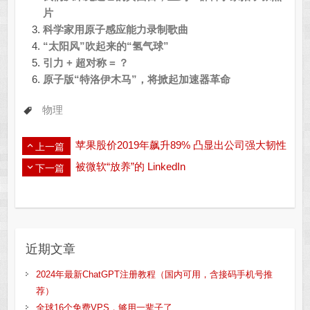
片
科学家用原子感应能力录制歌曲
“太阳风”吹起来的“氢气球”
引力 + 超对称 = ？
原子版“特洛伊木马”，将掀起加速器革命
物理
苹果股价2019年飙升89% 凸显出公司强大韧性
上一篇
被微软“放养”的 LinkedIn
下一篇
近期文章
2024年最新ChatGPT注册教程（国内可用，含接码手机号推
荐）
全球16个免费VPS，够用一辈子了