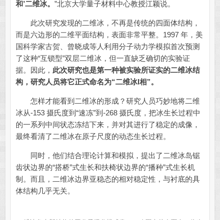
和’二维冰。
”北京大学量子材料中心教授江颖说。
此次研究发现的二维冰，不再是传统的四面体结构，
而是六边形的二维平面结构，表面非常平整。1997 年，美
国科学家古贺、曾晓成等人利用分子动力学模拟首次预测
了这种“互锁型”双层二维冰，但一直缺乏确切的实验证
据。因此，
此次研究也是第一种被实验所证实的二维冰结
构，研究人员将它正式命名为“二维冰I相”。
怎样才能看到二维冰的形成？研究人员巧妙地将二维
冰从-153 摄氏度到“速冻”到-268 摄氏度，把冰生长过程中
的一系列中间状态冻结下来，并对其进行了稳定的成像，
最终看清了二维冰在原子尺度的动态生长过程。
同时，他们结合理论计算和模拟，提出了二维冰岛锯
齿状边界的“搭桥”式生长和扶椅状边界的“播种”式生长机
制。而且，二维冰边界亚稳态的相对稳定性，与衬底的具
体结构几乎无关。