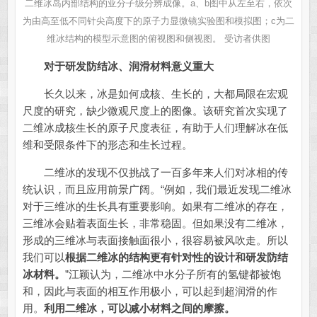
二维冰岛内部结构的亚分子级分辨成像。a、b图中从左至右，依次
为由高至低不同针尖高度下的原子力显微镜实验图和模拟图；c为二
维冰结构的模型示意图的俯视图和侧视图。 受访者供图
对于研发防结冰、润滑材料意义
重大
长久以来，冰是如何成核、生长的，大都局限在宏观
尺度的研究，缺少微观尺度上的图像。该研究首次实现了
二维冰成核生长的原子尺度表征，有助于人们理解冰在低
维和受限条件下的形态和生长过程。
二维冰的发现不仅挑战了一百多年来人们对冰相的传
统认识，而且应用前景广阔。“例如，我们最近发现二维冰
对于三维冰的生长具有重要影响。如果有二维冰的存在，
三维冰会贴着表面生长，非常稳固。但如果没有二维冰，
形成的三维冰与表面接触面很小，很容易被风吹走。所以
我们可以
根据二维冰的结构更有针对性的设计和研发防结
冰材料。
”江颖认为，二维冰中水分子所有的氢键都被饱
和，因此与表面的相互作用极小，可以起到超润滑的作
用。
利用二维冰，可以减小材料之间的摩擦。