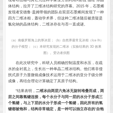
体结构，拉开了三维冰结构研究的序幕。2015 年，石墨烯
发现者安德鲁·盖姆带领的团队在双层石墨烯间发现了一种
四方二维冰相，轰动学术界，但这种二维冰随后被质疑是
氯化钠的晶体结构，二维冰存在与否一直成谜。
（a）南极罗斯海上的厚冰层；（b）自然界最常见冰相（Ice Ih）
的分子模型；（c）本研究发现的二维冰（实验结果的 3D 效果
图）。受访者供图
在此次研究中，科研人员精确控制温度和水压，在疏
水的金衬底上，生长出一种单晶二维冰结构。他们将非侵
扰式原子力显微镜成像技术运用于二维冰的亚分子级分辨
成像，再结合理论计算确定了其原子结构。
“结果表明，
二维冰由两层六角冰无旋转堆叠而成，两
层之间靠氢键连接，每个水分子与同一层的水分子形成三
个氢键，与上下层的水分子形成一个氢键，因此所有的氢
键都被饱和，结构非常稳定，是一种可以独立存在的‘自饱