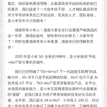
奠定。组织架构逐渐理顺，从集团高管开始的轮岗机制已
经展开，我们提拔了一大批年轻干部，人才梯队建设和清
河大学培训体系也已开始运转。坚实的人才、团队基础，
是小米百年大计的根本！
感谢所有小米人！感谢大家在全行业遭遇严峻挑战的
这一年里，展现的血性、韧性和付出的努力！大家辛苦
了！同时也要感谢所有小米家属，感谢你们的理解和支
持！
2020 年是小米 5G 业务的冲锋年，是小米推动“手机
+AIoT”双引擎的关键年。
我们已经明确了“5G+AI+IoT 下一代超级互联网”的战
略方向，5G 并不只是手机的网络性能，AIoT 也不只是 AI
技术或 IoT 平台，“5G+AIoT”是贯穿集团全产品、全平台、
全场景的服务能力，是小米互联网基因在新时代全面爆发
的“题眼”，是我们真正为用户带来智能科技美好生活的关
键。去年初，我们提出 All in AIoT，5 年投入 100 亿，经过
这一年的实践充分验证了战略方向的可行性、正确性和战