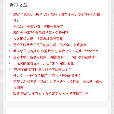
近期文章
2024年最新ChatGPT注册教程（国内可用，含接码手机号推
荐）
全球16个免费VPS，够用一辈子了
2024年分享7个最值得推荐的免费VPS
头条正式入局，搜索市场风云再起
写给互联网大厂员工的真心话：2020年，别瞎折腾！
苹果惩罚“识别30亿张照片身份”争议公司：封杀iPhone软件
患者求助、当事人发声、明星“宠粉”……为什么都在微博？
二元化的在线音乐：开山挖矿VS蓄水养鱼
300年前的哲学问题，脑科学回答上了？
任天堂：手握“百年秘笈”为何写下失败的故事？
盖茨：新冠肺炎可能成为百年不遇的大流行病，应帮助中低收
入国家
降薪“渡劫”人生百态：有的蒙了头 有的反而松了口气