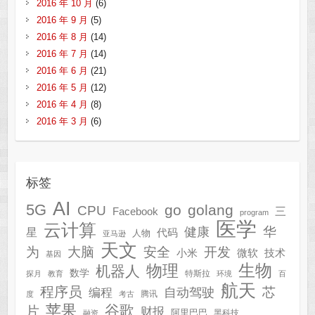
2016 年 10 月
(6)
2016 年 9 月
(5)
2016 年 8 月
(14)
2016 年 7 月
(14)
2016 年 6 月
(21)
2016 年 5 月
(12)
2016 年 4 月
(8)
2016 年 3 月
(6)
标签
AI
5G
go
golang
CPU
三
Facebook
program
医学
云计算
华
健康
星
代码
人物
亚马逊
天文
为
开发
大脑
安全
技术
小米
微软
基因
生物
物理
机器人
数学
特斯拉
探月
教育
环境
百
航天
程序员
芯
自动驾驶
编程
腾讯
度
考古
苹果
谷歌
片
财报
阿里巴巴
黑科技
融资