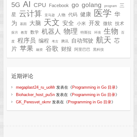
AI
5G
go
golang
CPU
三
Facebook
program
医学
云计算
华
健康
星
代码
人物
亚马逊
天文
为
开发
大脑
安全
技术
小米
微软
基因
生物
物理
机器人
数学
特斯拉
探月
教育
环境
百
航天
程序员
芯
自动驾驶
编程
腾讯
度
考古
苹果
谷歌
片
财报
阿里巴巴
黑科技
融资
近期评论
megaplast24_ru_uoMr
发表在《
Programming in Go 目录
》
Biohacker_host_puSn
发表在《
Programming in Go 目录
》
GK_Peresvet_okmr
发表在《
Programming in Go 目录
》