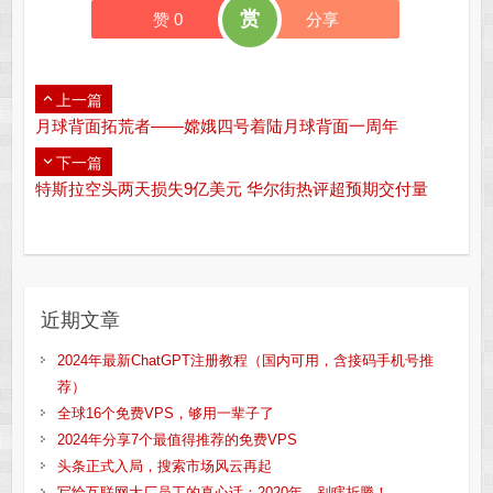
赏
赞
0
分享
上一篇
月球背面拓荒者——嫦娥四号着陆月球背面一周年
下一篇
特斯拉空头两天损失9亿美元 华尔街热评超预期交付量
近期文章
2024年最新ChatGPT注册教程（国内可用，含接码手机号推
荐）
全球16个免费VPS，够用一辈子了
2024年分享7个最值得推荐的免费VPS
头条正式入局，搜索市场风云再起
写给互联网大厂员工的真心话：2020年，别瞎折腾！