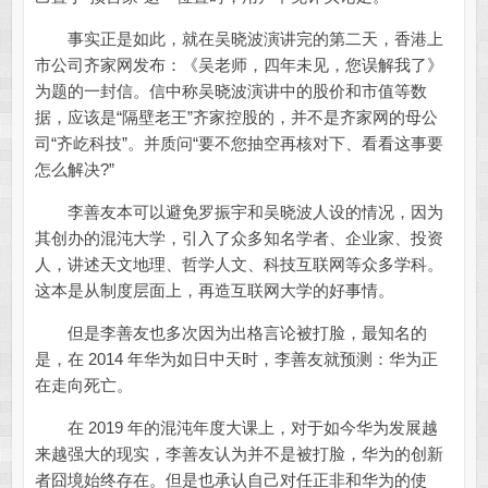
事实正是如此，就在吴晓波演讲完的第二天，香港上
市公司齐家网发布：《吴老师，四年未见，您误解我了》
为题的一封信。信中称吴晓波演讲中的股价和市值等数
据，应该是“隔壁老王”齐家控股的，并不是齐家网的母公
司“齐屹科技”。并质问“要不您抽空再核对下、看看这事要
怎么解决?”
李善友本可以避免罗振宇和吴晓波人设的情况，因为
其创办的混沌大学，引入了众多知名学者、企业家、投资
人，讲述天文地理、哲学人文、科技互联网等众多学科。
这本是从制度层面上，再造互联网大学的好事情。
但是李善友也多次因为出格言论被打脸，最知名的
是，在 2014 年华为如日中天时，李善友就预测：华为正
在走向死亡。
在 2019 年的混沌年度大课上，对于如今华为发展越
来越强大的现实，李善友认为并不是被打脸，华为的创新
者囧境始终存在。但是也承认自己对任正非和华为的使