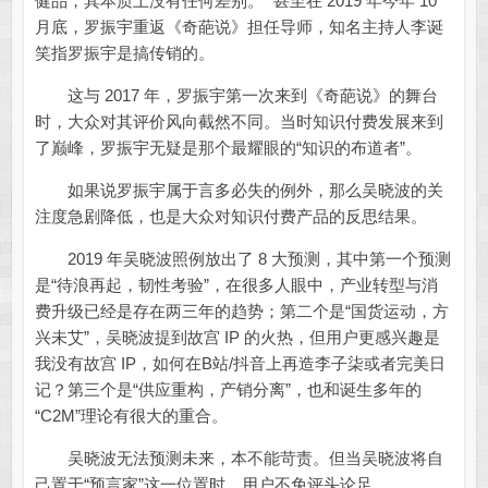
健品，其本质上没有任何差别。 ”甚至在 2019 年今年 10
月底，罗振宇重返《奇葩说》担任导师，知名主持人李诞
笑指罗振宇是搞传销的。
这与 2017 年，罗振宇第一次来到《奇葩说》的舞台
时，大众对其评价风向截然不同。当时知识付费发展来到
了巅峰，罗振宇无疑是那个最耀眼的“知识的布道者”。
如果说罗振宇属于言多必失的例外，那么吴晓波的关
注度急剧降低，也是大众对知识付费产品的反思结果。
2019 年吴晓波照例放出了 8 大预测，其中第一个预测
是“待浪再起，韧性考验”，在很多人眼中，产业转型与消
费升级已经是存在两三年的趋势；第二个是“国货运动，方
兴未艾”，吴晓波提到故宫 IP 的火热，但用户更感兴趣是
我没有故宫 IP，如何在B站/抖音上再造李子柒或者完美日
记？第三个是“供应重构，产销分离”，也和诞生多年的
“C2M”理论有很大的重合。
吴晓波无法预测未来，本不能苛责。但当吴晓波将自
己置于“预言家”这一位置时，用户不免评头论足。