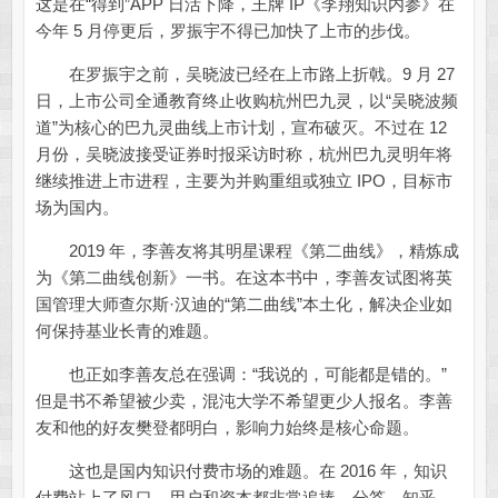
这是在“得到”APP 日活下降，王牌 IP《李翔知识内参》在
今年 5 月停更后，罗振宇不得已加快了上市的步伐。
在罗振宇之前，吴晓波已经在上市路上折戟。9 月 27
日，上市公司全通教育终止收购杭州巴九灵，以“吴晓波频
道”为核心的巴九灵曲线上市计划，宣布破灭。不过在 12
月份，吴晓波接受证券时报采访时称，杭州巴九灵明年将
继续推进上市进程，主要为并购重组或独立 IPO，目标市
场为国内。
2019 年，李善友将其明星课程《第二曲线》，精炼成
为《第二曲线创新》一书。在这本书中，李善友试图将英
国管理大师查尔斯·汉迪的“第二曲线”本土化，解决企业如
何保持基业长青的难题。
也正如李善友总在强调：“我说的，可能都是错的。”
但是书不希望被少卖，混沌大学不希望更少人报名。李善
友和他的好友樊登都明白，影响力始终是核心命题。
这也是国内知识付费市场的难题。在 2016 年，知识
付费站上了风口，用户和资本都非常追捧。分答、知乎、