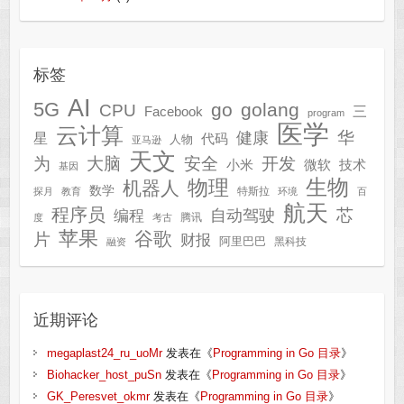
标签
AI
5G
go
golang
CPU
三
Facebook
program
医学
云计算
华
健康
星
代码
人物
亚马逊
天文
为
开发
大脑
安全
技术
小米
微软
基因
生物
物理
机器人
数学
特斯拉
探月
教育
环境
百
航天
程序员
芯
自动驾驶
编程
腾讯
度
考古
苹果
谷歌
片
财报
阿里巴巴
黑科技
融资
近期评论
megaplast24_ru_uoMr
发表在《
Programming in Go 目录
》
Biohacker_host_puSn
发表在《
Programming in Go 目录
》
GK_Peresvet_okmr
发表在《
Programming in Go 目录
》