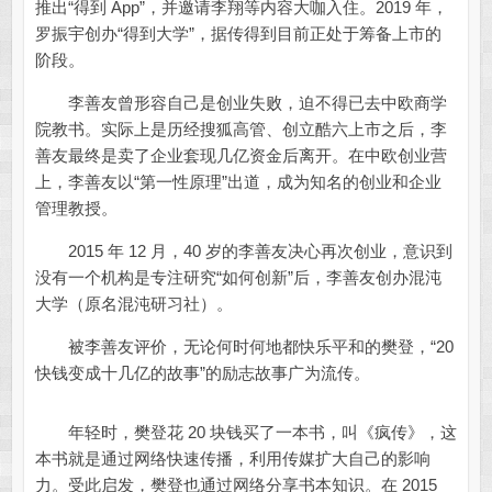
推出“得到 App”，并邀请李翔等内容大咖入住。2019 年，
罗振宇创办“得到大学”，据传得到目前正处于筹备上市的
阶段。
李善友曾形容自己是创业失败，迫不得已去中欧商学
院教书。实际上是历经搜狐高管、创立酷六上市之后，李
善友最终是卖了企业套现几亿资金后离开。在中欧创业营
上，李善友以“第一性原理”出道，成为知名的创业和企业
管理教授。
2015 年 12 月，40 岁的李善友决心再次创业，意识到
没有一个机构是专注研究“如何创新”后，李善友创办混沌
大学（原名混沌研习社）。
被李善友评价，无论何时何地都快乐平和的樊登，“20
快钱变成十几亿的故事”的励志故事广为流传。
年轻时，樊登花 20 块钱买了一本书，叫《疯传》，这
本书就是通过网络快速传播，利用传媒扩大自己的影响
力。受此启发，樊登也通过网络分享书本知识。在 2015