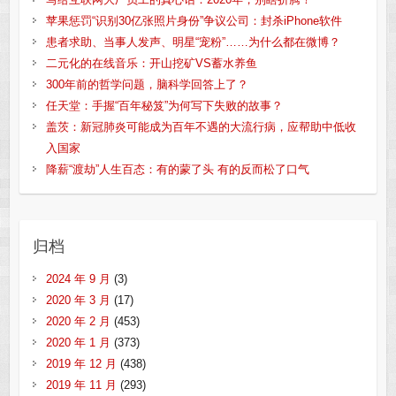
苹果惩罚“识别30亿张照片身份”争议公司：封杀iPhone软件
患者求助、当事人发声、明星“宠粉”……为什么都在微博？
二元化的在线音乐：开山挖矿VS蓄水养鱼
300年前的哲学问题，脑科学回答上了？
任天堂：手握“百年秘笈”为何写下失败的故事？
盖茨：新冠肺炎可能成为百年不遇的大流行病，应帮助中低收
入国家
降薪“渡劫”人生百态：有的蒙了头 有的反而松了口气
归档
2024 年 9 月
(3)
2020 年 3 月
(17)
2020 年 2 月
(453)
2020 年 1 月
(373)
2019 年 12 月
(438)
2019 年 11 月
(293)