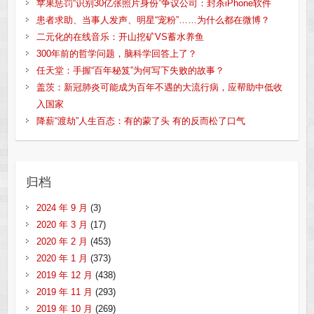
苹果惩罚“识别30亿张照片身份”争议公司：封杀iPhone软件
患者求助、当事人发声、明星“宠粉”……为什么都在微博？
二元化的在线音乐：开山挖矿VS蓄水养鱼
300年前的哲学问题，脑科学回答上了？
任天堂：手握“百年秘笈”为何写下失败的故事？
盖茨：新冠肺炎可能成为百年不遇的大流行病，应帮助中低收
入国家
降薪“渡劫”人生百态：有的蒙了头 有的反而松了口气
归档
2024 年 9 月
(3)
2020 年 3 月
(17)
2020 年 2 月
(453)
2020 年 1 月
(373)
2019 年 12 月
(438)
2019 年 11 月
(293)
2019 年 10 月
(269)