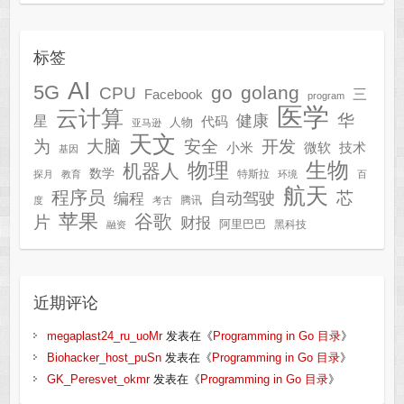
标签
AI
5G
go
golang
CPU
三
Facebook
program
医学
云计算
华
健康
星
代码
人物
亚马逊
天文
为
开发
大脑
安全
技术
小米
微软
基因
生物
物理
机器人
数学
特斯拉
探月
教育
环境
百
航天
程序员
芯
自动驾驶
编程
腾讯
度
考古
苹果
谷歌
片
财报
阿里巴巴
黑科技
融资
近期评论
megaplast24_ru_uoMr
发表在《
Programming in Go 目录
》
Biohacker_host_puSn
发表在《
Programming in Go 目录
》
GK_Peresvet_okmr
发表在《
Programming in Go 目录
》