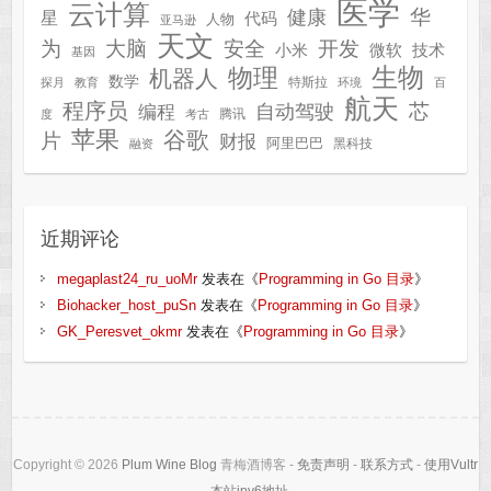
医学
云计算
华
健康
星
代码
人物
亚马逊
天文
为
开发
大脑
安全
技术
小米
微软
基因
生物
物理
机器人
数学
特斯拉
探月
教育
环境
百
航天
程序员
芯
自动驾驶
编程
腾讯
度
考古
苹果
谷歌
片
财报
阿里巴巴
黑科技
融资
近期评论
megaplast24_ru_uoMr
发表在《
Programming in Go 目录
》
Biohacker_host_puSn
发表在《
Programming in Go 目录
》
GK_Peresvet_okmr
发表在《
Programming in Go 目录
》
Copyright © 2026
Plum Wine Blog
青梅酒博客 -
免责声明
-
联系方式
-
使用Vultr