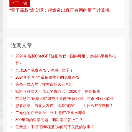
下一篇
“量子霸权”难实现：很难造出真正有用的量子计算机
近期文章
2024年最新ChatGPT注册教程（国内可用，含接码手机号推
荐）
全球16个免费VPS，够用一辈子了
2024年分享7个最值得推荐的免费VPS
头条正式入局，搜索市场风云再起
写给互联网大厂员工的真心话：2020年，别瞎折腾！
苹果惩罚“识别30亿张照片身份”争议公司：封杀iPhone软件
患者求助、当事人发声、明星“宠粉”……为什么都在微博？
二元化的在线音乐：开山挖矿VS蓄水养鱼
300年前的哲学问题，脑科学回答上了？
任天堂：手握“百年秘笈”为何写下失败的故事？