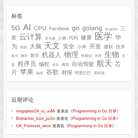
标签
AI
5G
go
golang
CPU
三
Facebook
program
医学
云计算
华
健康
星
代码
人物
亚马逊
天文
为
开发
大脑
安全
技术
小米
微软
基因
生物
物理
机器人
数学
特斯拉
探月
教育
环境
百
航天
程序员
芯
自动驾驶
编程
腾讯
度
考古
苹果
谷歌
片
财报
阿里巴巴
黑科技
融资
近期评论
megaplast24_ru_uoMr
发表在《
Programming in Go 目录
》
Biohacker_host_puSn
发表在《
Programming in Go 目录
》
GK_Peresvet_okmr
发表在《
Programming in Go 目录
》