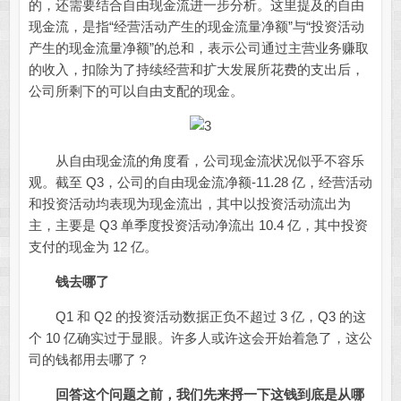
的，还需要结合自由现金流进一步分析。这里提及的自由
现金流，是指“经营活动产生的现金流量净额”与“投资活动
产生的现金流量净额”的总和，表示公司通过主营业务赚取
的收入，扣除为了持续经营和扩大发展所花费的支出后，
公司所剩下的可以自由支配的现金。
从自由现金流的角度看，公司现金流状况似乎不容乐
观。截至 Q3，公司的自由现金流净额-11.28 亿，经营活动
和投资活动均表现为现金流出，其中以投资活动流出为
主，主要是 Q3 单季度投资活动净流出 10.4 亿，其中投资
支付的现金为 12 亿。
钱去哪了
Q1 和 Q2 的投资活动数据正负不超过 3 亿，Q3 的这
个 10 亿确实过于显眼。许多人或许这会开始着急了，这公
司的钱都用去哪了？
回答这个问题之前，我们先来捋一下这钱到底是从哪