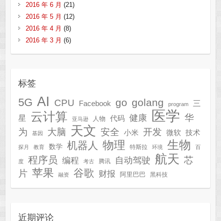
2016 年 6 月
(21)
2016 年 5 月
(12)
2016 年 4 月
(8)
2016 年 3 月
(6)
标签
AI
5G
go
golang
CPU
三
Facebook
program
医学
云计算
华
健康
星
代码
人物
亚马逊
天文
为
开发
大脑
安全
技术
小米
微软
基因
生物
物理
机器人
数学
特斯拉
探月
教育
环境
百
航天
程序员
芯
自动驾驶
编程
腾讯
度
考古
苹果
谷歌
片
财报
阿里巴巴
黑科技
融资
近期评论