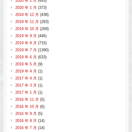
2020 年 2 月
(453)
2020 年 1 月
(373)
2019 年 12 月
(438)
2019 年 11 月
(293)
2019 年 10 月
(269)
2019 年 9 月
(446)
2019 年 8 月
(715)
2019 年 7 月
(1390)
2019 年 6 月
(633)
2019 年 5 月
(9)
2019 年 4 月
(1)
2017 年 4 月
(1)
2017 年 3 月
(1)
2017 年 1 月
(1)
2016 年 11 月
(5)
2016 年 10 月
(6)
2016 年 9 月
(5)
2016 年 8 月
(14)
2016 年 7 月
(14)