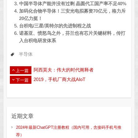
中国半导体产能并没有过剩 晶圆代工国产率不足40%
加码化合物半导体！三安光电拟募资70亿元，格力斥
20亿力挺！
台积电/三星/英特尔的先进制程之战
诺基亚、愤怒鸟之外，芬兰也有芯片关键材料，传打
入台积电研发体系
半导体
阿西莫夫：伟大的时代阐释者
上一篇
2019，手机厂商大战AIoT
下一篇
近期文章
2024年最新ChatGPT注册教程（国内可用，含接码手机号推
荐）