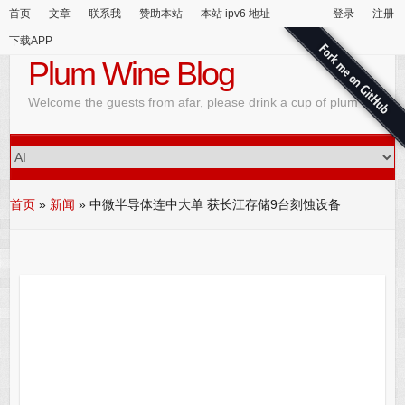
首页
文章
联系我
赞助本站
本站 ipv6 地址
登录
注册
下载APP
Plum Wine Blog
Welcome the guests from afar, please drink a cup of plum wine
首页
»
新闻
»
中微半导体连中大单 获长江存储9台刻蚀设备