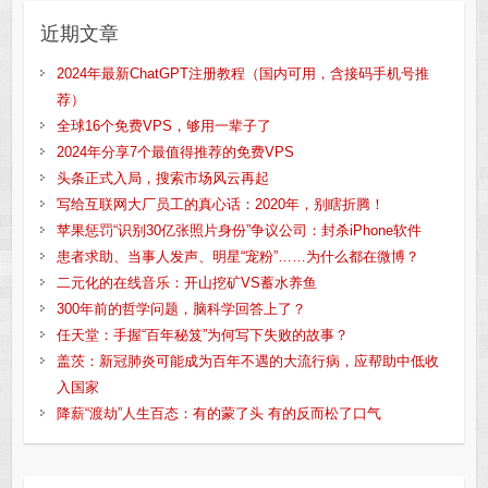
近期文章
2024年最新ChatGPT注册教程（国内可用，含接码手机号推
荐）
全球16个免费VPS，够用一辈子了
2024年分享7个最值得推荐的免费VPS
头条正式入局，搜索市场风云再起
写给互联网大厂员工的真心话：2020年，别瞎折腾！
苹果惩罚“识别30亿张照片身份”争议公司：封杀iPhone软件
患者求助、当事人发声、明星“宠粉”……为什么都在微博？
二元化的在线音乐：开山挖矿VS蓄水养鱼
300年前的哲学问题，脑科学回答上了？
任天堂：手握“百年秘笈”为何写下失败的故事？
盖茨：新冠肺炎可能成为百年不遇的大流行病，应帮助中低收
入国家
降薪“渡劫”人生百态：有的蒙了头 有的反而松了口气