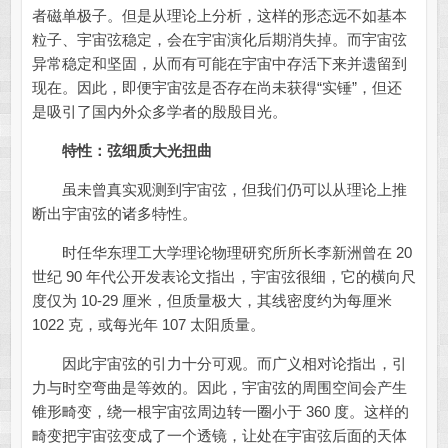
者磁单极子。但是从理论上分析，这样的形态远不如基本
粒子、宇宙弦稳定，会在宇宙演化后期消失掉。而宇宙弦
异常稳定和坚固，从而有可能在宇宙中存活下来并遗留到
现在。因此，即便宇宙弦是否存在尚未获得“实锤”，但还
是吸引了国内外众多学者的殷殷目光。
特性：弦细质大光扭曲
虽未曾真实观测到宇宙弦，但我们仍可以从理论上推
断出宇宙弦的诸多特性。
时任华东理工大学理论物理研究所所长李新洲曾在 20
世纪 90 年代公开发表论文指出，宇宙弦很细，它的横向尺
度仅为 10-29 厘米，但质量极大，其线密度约为每厘米
1022 克，或每光年 107 太阳质量。
因此宇宙弦的引力十分可观。而广义相对论指出，引
力与时空弯曲是等效的。因此，宇宙弦的周围空间会产生
锥形畸变，绕一根宇宙弦周边转一圈小于 360 度。这样的
畸变把宇宙弦变成了一个透镜，让处在宇宙弦后面的天体