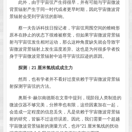
此外，由于宇宙弦产生得很早，并有可能与宇宙微波
背景辐射产生于同一时代或者更早时期，因此宇宙微波背
景辐射会受到宇宙弦的影响。
蔡一夫告诉科技日报记者，宇宙弦周围空间的锥畸形
原本在静止的状态下很难被察觉，但如果宇宙微波背景辐
射与宇宙弦发生相对运动，那么这种角度缺失就会导致宇
宙微波背景辐射上发生温度差异。这也是为何很多学者投
身于宇宙微波背景辐射中追寻宇宙弦踪迹的原因。
探测：21 厘米氢线或成主力
然而，也有学者并不看好过度依赖于宇宙微波背景辐
射探测宇宙弦的方法。
奥斯卡·赫尔南德斯在文章中提到，现阶段人类制造的
微波仪器不够完美，分辨率也有限，这些因素加在一起，
会造成一定程度的信息丢失，凡是依赖于宇宙微波背景辐
射的研究，皆躲不过这些误差。因此，我们需要一个超越
宇宙微波背景辐射的测量方式，也许“21 厘米氢线的扰动