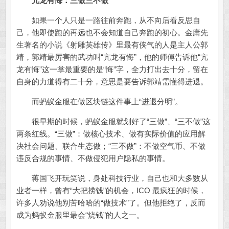
亢龙有悔：三做三不做
如果一个人只是一路往前奔跑，从不向后看反思自
己，他即使跑的再远也不会知道自己奔跑的初心。金庸先
生著名的小说《射雕英雄传》里最有侠气的人是主人公郭
靖，郭靖最厉害的武功叫“亢龙有悔”，他的师傅告诉他“亢
龙有悔”这一掌最重要的是“悔”字，全力打出去十分，留在
自身的力道得有二十分，意思是要告诉郭靖需懂得进退。
而蚂蚁金服在做区块链这件事上“进退分明”。
很早期的时候，蚂蚁金服就划好了“三做”、“三不做”这
两条红线。“三做”：做核心技术、做有实际价值的应用解
决社会问题、联合生态做；“三不做”：不做空气币、不做
违反合规的事情、不做侵犯用户隐私的事情。
蒋国飞开玩笑说，身处科技行业，自己也和大多数从
业者一样，曾有“大把捞钱”的机会，ICO 最疯狂的时候，
许多人劝说他别苦哈哈的“做技术”了。但他拒绝了，反而
成为蚂蚁金服里最会“烧钱”的人之一。