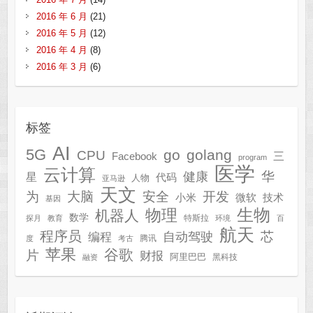
2016 年 6 月
(21)
2016 年 5 月
(12)
2016 年 4 月
(8)
2016 年 3 月
(6)
标签
AI
5G
go
golang
CPU
三
Facebook
program
医学
云计算
华
健康
星
代码
人物
亚马逊
天文
为
开发
大脑
安全
技术
小米
微软
基因
生物
物理
机器人
数学
特斯拉
探月
教育
环境
百
航天
程序员
芯
自动驾驶
编程
腾讯
度
考古
苹果
谷歌
片
财报
阿里巴巴
黑科技
融资