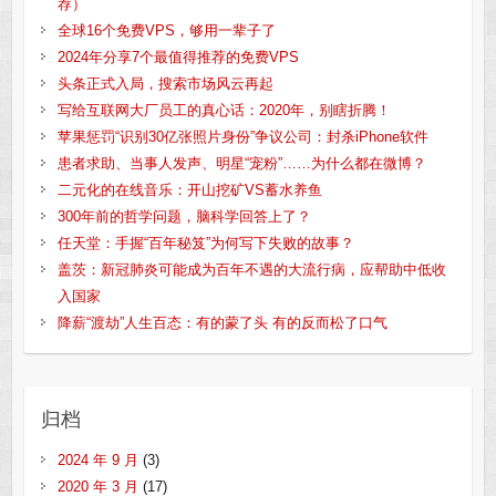
荐）
全球16个免费VPS，够用一辈子了
2024年分享7个最值得推荐的免费VPS
头条正式入局，搜索市场风云再起
写给互联网大厂员工的真心话：2020年，别瞎折腾！
苹果惩罚“识别30亿张照片身份”争议公司：封杀iPhone软件
患者求助、当事人发声、明星“宠粉”……为什么都在微博？
二元化的在线音乐：开山挖矿VS蓄水养鱼
300年前的哲学问题，脑科学回答上了？
任天堂：手握“百年秘笈”为何写下失败的故事？
盖茨：新冠肺炎可能成为百年不遇的大流行病，应帮助中低收
入国家
降薪“渡劫”人生百态：有的蒙了头 有的反而松了口气
归档
2024 年 9 月
(3)
2020 年 3 月
(17)