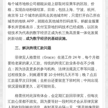
每个城市地铁公司都能从链上获取对应乘车的区段、价
格，实现自动秒级结算。目前，包括上海、宁波、杭州、
南京等 12 个城市的居民去其他城市时，只需打开自己所在
城市的地铁 APP，就能在其他城市扫码坐车。蚂蚁金服董
事长井贤栋表示，支付宝异地扫码技术已经成熟，以区块
链技术为代表的数字经济正成为长三角高质量一体化发展
的新动能，
成为数字经济的基础设施。
三、解决跨境汇款问题
菲律宾人格蕾丝（Grace）在港工作 24 年，每个月都
要给老家的家人汇款。传统的跨境汇款业务存在不少痛
点：因为涉及更多的参与机构、法律法规及汇率等问题，
过程很复杂，到账通常要 10 分钟到几天不等；晚 7 点后
汇款最早次日到账；去柜台还要留意下班时间；中间出现
状况退钱要更久，还可能转丢。
格蕾丝对此深有体会，会定期汇款回菲律宾，但每次
汇款心里都不踏实。因为要等好一段时间才会从菲律宾家
人那收到到账的消息，有时甚至会隔一天。“要是能像我和