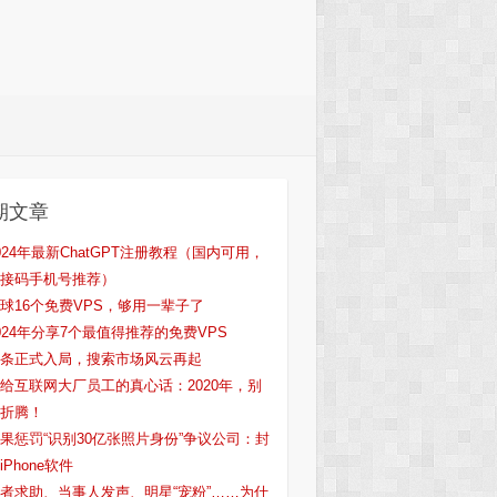
期文章
024年最新ChatGPT注册教程（国内可用，
接码手机号推荐）
球16个免费VPS，够用一辈子了
024年分享7个最值得推荐的免费VPS
条正式入局，搜索市场风云再起
给互联网大厂员工的真心话：2020年，别
折腾！
果惩罚“识别30亿张照片身份”争议公司：封
iPhone软件
者求助、当事人发声、明星“宠粉”……为什