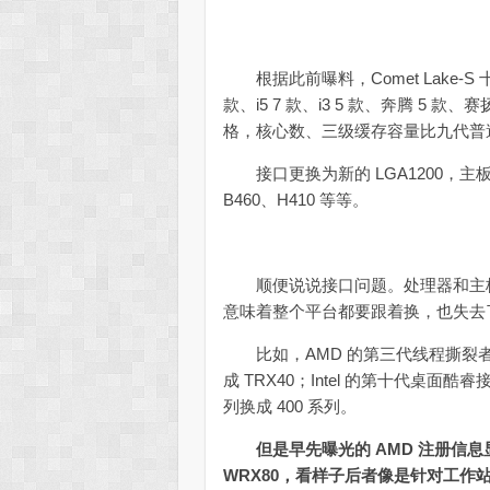
根据此前曝料，Comet Lake-S 十
款、i5 7 款、i3 5 款、奔腾 5 款
格，核心数、三级缓存容量比九代普
接口更换为新的 LGA1200，主板则
B460、H410 等等。
顺便说说接口问题。处理器和主板
意味着整个平台都要跟着换，也失去
比如，AMD 的第三代线程撕裂者平台接
成 TRX40；Intel 的第十代桌面酷睿接
列换成 400 系列。
但是早先曝光的 AMD 注册信息
WRX80，看样子后者像是针对工作站