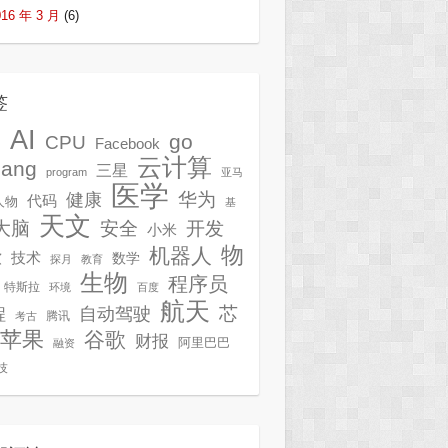
016 年 3 月
(6)
签
AI
G
go
CPU
Facebook
云计算
lang
三星
program
亚马
医学
华为
健康
代码
人物
基
天文
开发
大脑
安全
小米
物
机器人
技术
软
数学
探月
教育
生物
程序员
特斯拉
环境
百度
航天
芯
自动驾驶
程
腾讯
考古
苹果
谷歌
财报
阿里巴巴
融资
技