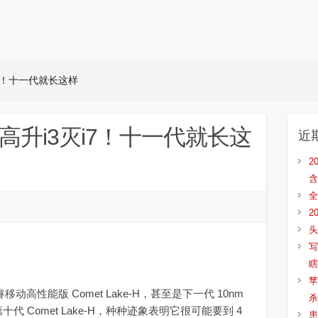
i7！十一代就长这样
体高升i3灭i7！十一代就长这
近
2
含
全
2
头
写
瞎
苹
动高性能版 Comet Lake-H，甚至是下一代 10nm
杀
第十代 Comet Lake-H，种种迹象表明它很可能要到 4
患