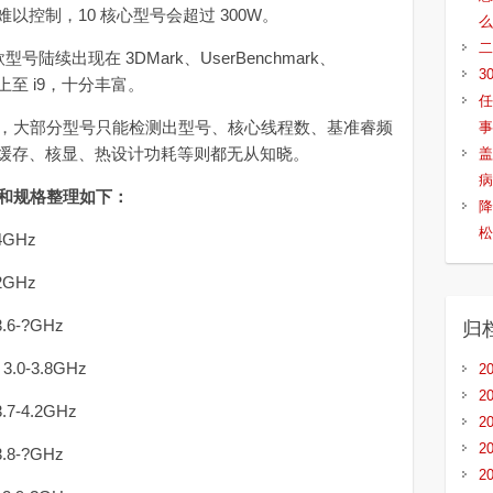
控制，10 核心型号会超过 300W。
么
二
号陆续出现在 3DMark、UserBenchmark、
3
扬上至 i9，十分丰富。
任
性，大部分型号只能检测出型号、核心线程数、基准睿频
事
缓存、核显、热设计功耗等则都无从知晓。
盖
病
 型号和规格整理如下：
降
松
4GHz
2GHz
6-?GHz
归
.0-3.8GHz
2
2
7-4.2GHz
2
2
8-?GHz
2