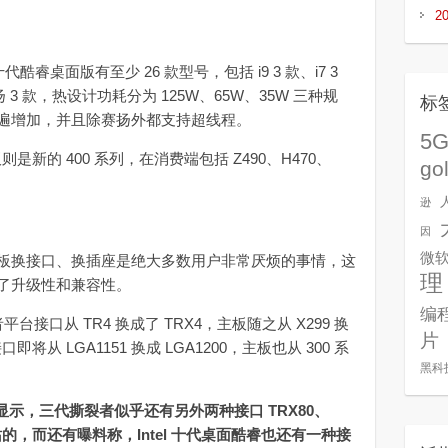
2
代酷睿桌面版有至少 26 款型号，包括 i9 3 款、i7 3
、赛扬 3 款，热设计功耗分为 125W、65W、35W 三种规
标
遍增加，并且除赛扬外都支持超线程。
5
是新的 400 系列，在消费端包括 Z490、H470、
go
逊
因
微
换接口、换插座是绝大多数用户非常厌烦的事情，这
理
了升级性和兼容性。
编
口从 TR4 换成了 TRX4，主板随之从 X299 换
片
口即将从 LGA1151 换成 LGA1200，主板也从 300 系
黑科
显示，三代撕裂者似乎还有另外两种接口 TRX80、
的，而还有曝料称，Intel 十代桌面酷睿也还有一种接