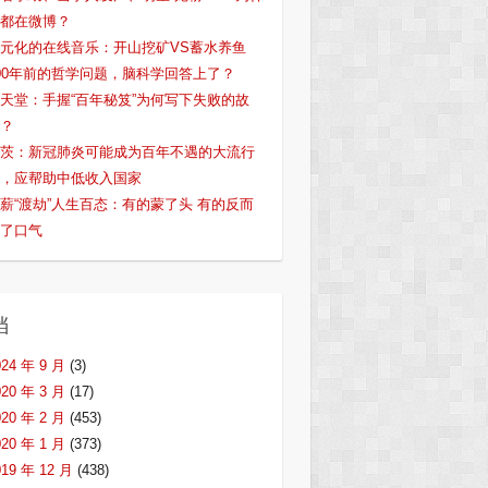
都在微博？
元化的在线音乐：开山挖矿VS蓄水养鱼
00年前的哲学问题，脑科学回答上了？
天堂：手握“百年秘笈”为何写下失败的故
？
茨：新冠肺炎可能成为百年不遇的大流行
，应帮助中低收入国家
薪“渡劫”人生百态：有的蒙了头 有的反而
了口气
档
024 年 9 月
(3)
020 年 3 月
(17)
020 年 2 月
(453)
020 年 1 月
(373)
019 年 12 月
(438)