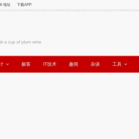
v6 地址
下载APP
nk a cup of plum wine
计
极客
IT技术
趣闻
杂谈
工具