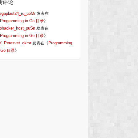
期评论
egaplast24_ru_uoMr
发表在
Programming in Go 目录
》
iohacker_host_puSn
发表在
Programming in Go 目录
》
K_Peresvet_okmr
发表在《
Programming
n Go 目录
》