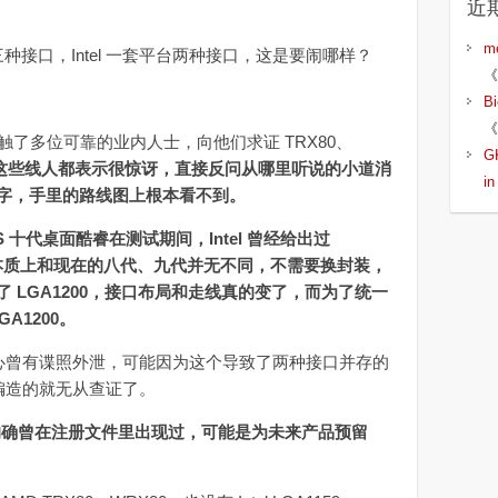
近
m
接口，Intel 一套平台两种接口，这是要闹哪样？
《
B
《
 期间接触了多位可靠的业内人士，向他们求证 TRX80、
G
这些线人都表示很惊讶，直接反问从哪里听说的小道消
i
字，手里的路线图上根本看不到。
ke-S 十代桌面酷睿在测试期间，Intel 曾经给出过
它在本质上和现在的八代、九代并无不同，不需要换封装，
 LGA1200，接口布局和走线真的变了，而为了统一
GA1200。
核心曾有谍照外泄，可能因为这个导致了两种接口并存的
谁编造的就无从查证了。
80，的确曾在注册文件里出现过，可能是为未来产品预留