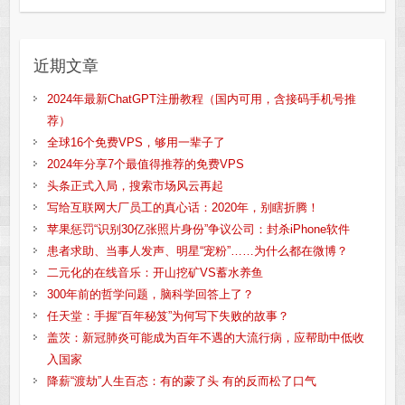
近期文章
2024年最新ChatGPT注册教程（国内可用，含接码手机号推
荐）
全球16个免费VPS，够用一辈子了
2024年分享7个最值得推荐的免费VPS
头条正式入局，搜索市场风云再起
写给互联网大厂员工的真心话：2020年，别瞎折腾！
苹果惩罚“识别30亿张照片身份”争议公司：封杀iPhone软件
患者求助、当事人发声、明星“宠粉”……为什么都在微博？
二元化的在线音乐：开山挖矿VS蓄水养鱼
300年前的哲学问题，脑科学回答上了？
任天堂：手握“百年秘笈”为何写下失败的故事？
盖茨：新冠肺炎可能成为百年不遇的大流行病，应帮助中低收
入国家
降薪“渡劫”人生百态：有的蒙了头 有的反而松了口气