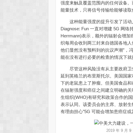
强度来触及覆盖范围内的任何设备。而
能量技术，只将信号传输给能够读取
这种能量强度的提升引发了活动人
Diagnose: Fun 一直对增建 5G 
Herrmann)表示，额外的辐射
织每周会收到两三封来自德国各地人们
他们显然没有预料到的抗议声潮”，冯
能在没有进行必要的检查的情况下就
尽管这种风险没有从主要政府卫生
延到英格兰的布里斯托尔。美国国家
下的老鼠患上了肿瘤。但美国食品和药
在辐射强度和癌症之间建立明确的关
生组织(WHO)有研究和政策合作的国际
表示认同。该委员会的主席、放射生物学家埃
有理由担心”5G 可能会增加患癌症
2019 年 9 