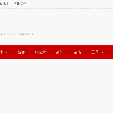
v6 地址
下载APP
nk a cup of plum wine
计
极客
IT技术
趣闻
杂谈
工具