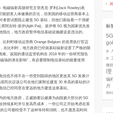
2
辐射高级研究主管杰克·罗利(Jack Rowley)表
 可能损害人体健康的言论，但美国的移动运营商基本上
者曾试图阻止建造 5G 基站，但他们面临着一个强硬
标
吉特·派伊(Ajith Pai)。派伊将 5G 视为国家优先发
他指出，地方政府暂停电信基础设施建设是违法的。
5
移动运营商 Orange Belgium 的首席执行官迈
go
bbia）说，在比利时，地方政府已经就基站辐射设置了严格的限
逊
困难。该国的通信监管机构在 2018 年的一份研究报告
因
电磁场的潜在影响”，有必要限制电信基站的能量使用
微
理
也不得不在一些受到阻碍的地区更改其 5G 发展计
编
区的居民抗议该公司在他们家附近建造 30 米高的基站的计
片
电信已经同意在更远的地方建造这座基站。
黑科
地方政府，正威胁要以健康为由阻挠大部分的 5G
纷持续多时并引发高昂成本，一些公司正开始考虑在英
业的公司都经受不了这种等待和消耗，也不愿意花时间