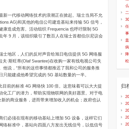
么
二
新一代移动网络技术的浪潮正在掀起。瑞士当局不允
3
ications AG)和其他的电信公司建造基站来传输 5G 信号，
任
成危害。活动组织 Frequencia 也呼吁限制 5G
事
年 9 月，该组织吸引了数百人在瑞士首都伯尔尼议会
盖
病
地区，人们的反对声音给旭日电信提供 5G 网络服
降
夫·斯旺蒂(Olaf Swantee)在收购一家有线电视公司失
松
。他说，“所有的这些事情都推迟了我和公司的服务推
，旭日只能建成他希望完成的 5G 基站数量的一半。
归
前的标准 4G 网络快 100 倍。这意味着可以大大提
动化工厂的潜力，帮助实现物联网的美好愿景。对于电
2
列全新的商业服务，进而带来增加收入的机会；政府也认
2
2
2
必须在现有的移动基站上增加 5G 设备，这样它们
2
网络标准中，基站向四面八方发出无线信号，以低信号