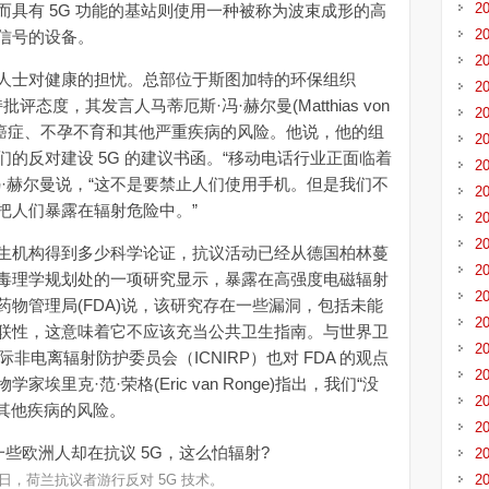
2
具有 5G 功能的基站则使用一种被称为波束成形的高
2
信号的设备。
2
士对健康的担忧。总部位于斯图加特的环保组织
2
网络持批评态度，其发言人马蒂厄斯·冯·赫尔曼(Matthias von
2
会增加癌症、不孕不育和其他严重疾病的风险。他说，他的组
2
的反对建设 5G 的建议书函。“移动电话行业正面临着
2
·赫尔曼说，“这不是要禁止人们使用手机。但是我们不
2
把人们暴露在辐射危险中。”
2
2
机构得到多少科学论证，抗议活动已经从德国柏林蔓
2
毒理学规划处的一项研究显示，暴露在高强度电磁辐射
2
物管理局(FDA)说，该研究存在一些漏洞，包括未能
2
联性，这意味着它不应该充当公共卫生指南。与世界卫
2
非电离辐射防护委员会（ICNIRP）也对 FDA 的观点
2
里克·范·荣格(Eric van Ronge)指出，我们“没
2
或其他疾病的风险。
2
2
月 9 日，荷兰抗议者游行反对 5G 技术。
2