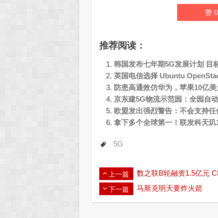
赞
0
推荐阅读：
韩国发布七年期5G发展计划 目
英国电信选择 Ubuntu OpenSt
防患高通效仿华为，苹果10亿
京东建5G物流示范园：全园自
欧盟发出强烈警告：不会支持任何
拿下多个全球第一！联发科天玑1
5G
数之联B轮融资1.5亿元
上一篇
马斯克明天要炸火箭
下一篇