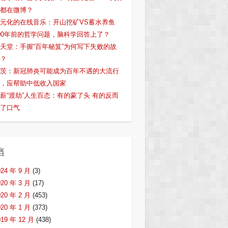
都在微博？
元化的在线音乐：开山挖矿VS蓄水养鱼
00年前的哲学问题，脑科学回答上了？
天堂：手握“百年秘笈”为何写下失败的故
？
茨：新冠肺炎可能成为百年不遇的大流行
，应帮助中低收入国家
薪“渡劫”人生百态：有的蒙了头 有的反而
了口气
档
024 年 9 月
(3)
020 年 3 月
(17)
020 年 2 月
(453)
020 年 1 月
(373)
019 年 12 月
(438)