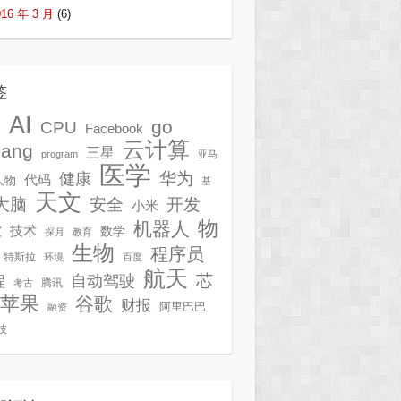
016 年 3 月
(6)
签
AI
G
go
CPU
Facebook
云计算
lang
三星
program
亚马
医学
华为
健康
代码
人物
基
天文
开发
大脑
安全
小米
物
机器人
技术
软
数学
探月
教育
生物
程序员
特斯拉
环境
百度
航天
芯
自动驾驶
程
腾讯
考古
苹果
谷歌
财报
阿里巴巴
融资
技