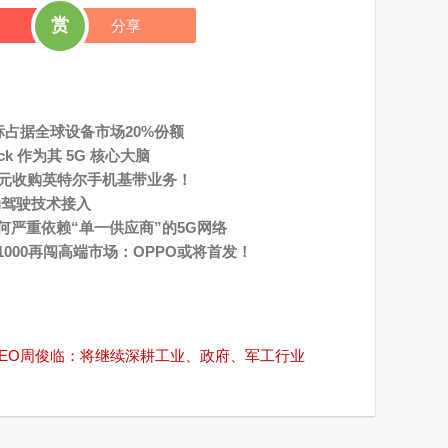
赏
分享
标占据全球设备市场20%份额
ack 作为其 5G 核心大脑
美元收购英特尔手机基带业务！
动驾驶技术接入
严重依赖“单一供应商”的5G网络
000再闯高端市场：OPPO或将首发！
 CEO周俊临：将继续深耕工业、政府、军工行业