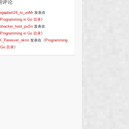
期评论
egaplast24_ru_uoMr
发表在
Programming in Go 目录
》
iohacker_host_puSn
发表在
Programming in Go 目录
》
K_Peresvet_okmr
发表在《
Programming
n Go 目录
》