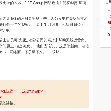
近
持的区域。” BT Group 网络通信主管霍华德·琼斯
m
《
让 5G 的反对者平息下来，因为收集有关这项技术
B
进行数十年的观察。世界卫生组织将手机辐射归类为
《
些批评。
G
士官员可以通过消除公民的疑虑来帮助无线运营商。
i
问题上“相当沉默”。“他们应该说，‘这是假新闻。电信
 5G 网络而一下子塌下来。”（乐邦）
却在抗议5G，这么怕辐射?
og
原文链接。