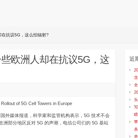
在抗议5G，这么怕辐射?
些欧洲人却在抗议5G，这
近
2
含
全
2
头
out of 5G Cell Towers in Europe
写
瞎
据国外媒体报道，科学家和监管机构表示，5G 技术不会
苹
洲部分地区反对 5G 的声潮，电信公司们的 5G 基站
杀
患