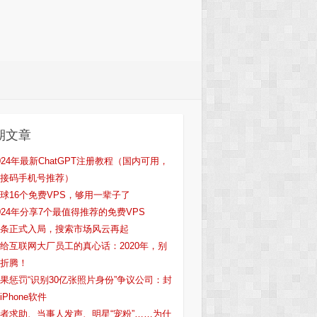
期文章
024年最新ChatGPT注册教程（国内可用，
接码手机号推荐）
球16个免费VPS，够用一辈子了
024年分享7个最值得推荐的免费VPS
条正式入局，搜索市场风云再起
给互联网大厂员工的真心话：2020年，别
折腾！
果惩罚“识别30亿张照片身份”争议公司：封
iPhone软件
者求助、当事人发声、明星“宠粉”……为什