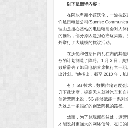
以下是翻译内容：
在阿尔卑斯小镇沃伦，一波抗议最
许旭日电信公司(Sunrise Commun
理由是担心基站的电磁辐射会对人体健康造
的推出，部分原因是担心癌症风险。去
外举行了大规模的抗议活动。
在沃伦和包括日内瓦在内的其他瑞士
务的计划制造了障碍。1 月 3 日，奥拉
败后辞去了旭日电信首席执行官一职
出计划。”他指出，截至 2019 年
有了 5G 技术，数据传输速度会比目
升下载速度，提高无人驾驶汽车和自
信运营商来说，5G 能够赋能一系
为这是一条很好的创造商机的路径。
然而，为了兑现那些益处，运营商们
才能发射更强大的网络信号。在旧的