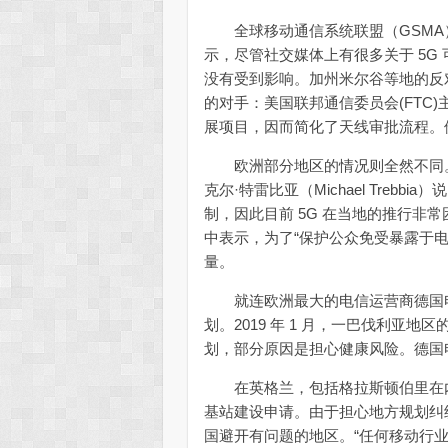
全球移动通信系统联盟（GSMA）电磁
示，尽管社交媒体上有很多关于 5G
没有受到影响。加州米尔谷等地的反对
的对手：美国联邦通信委员会(FTC)主席阿
展项目，因而简化了天线审批流程。
欧洲部分地区的情况则全然不同。比利时
克尔·特雷比亚（Michael Tre
制，因此目前 5G 在当地的推行非常
中表示，为了“保护公众免受暴露于
量。
就连欧洲最大的电信运营商德国电信
划。2019 年 1 月，一巴伐利亚地
划，部分原因是担心健康风险。德国
在英格兰，包括格拉斯顿伯里在内的
基站建设申请。由于担心地方规划纠
国避开有问题的地区。“任何移动行