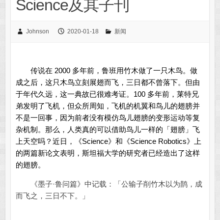
Science及其子刊
Johnson
2020-01-18
新闻
传说在 2000 多年前，鲁班用竹木做了一只木鸟。做
成之后，这只木鸟立刻展翅而飞，三日都不曾落下。但由
于年代久远，这一典故已很难考证。100 多年前，莱特兄
弟发明了飞机，但众所周知，飞机的机翼和鸟儿的翅膀并
不是一回事，因为前者没有模仿鸟儿翅膀的变形运动等复
杂机制。那么，人类真的可以借助鸟儿一样的「翅膀」飞
上天空吗？近日，《Science》和《Science Robotics》上
的两篇新论文表明，斯坦福大学的研究者已经造出了这样
的翅膀。
《墨子·鲁问篇》中记载：「公输子削竹木以为鹊，成
而飞之，三日不下。」