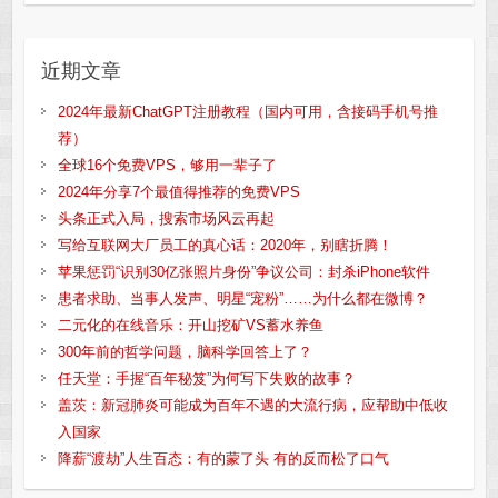
近期文章
2024年最新ChatGPT注册教程（国内可用，含接码手机号推
荐）
全球16个免费VPS，够用一辈子了
2024年分享7个最值得推荐的免费VPS
头条正式入局，搜索市场风云再起
写给互联网大厂员工的真心话：2020年，别瞎折腾！
苹果惩罚“识别30亿张照片身份”争议公司：封杀iPhone软件
患者求助、当事人发声、明星“宠粉”……为什么都在微博？
二元化的在线音乐：开山挖矿VS蓄水养鱼
300年前的哲学问题，脑科学回答上了？
任天堂：手握“百年秘笈”为何写下失败的故事？
盖茨：新冠肺炎可能成为百年不遇的大流行病，应帮助中低收
入国家
降薪“渡劫”人生百态：有的蒙了头 有的反而松了口气