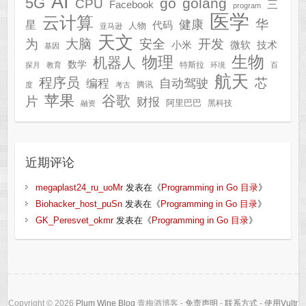
AI
5G
go
golang
CPU
三
Facebook
program
医学
云计算
华
健康
星
代码
人物
亚马逊
天文
为
开发
大脑
安全
技术
小米
微软
基因
生物
物理
机器人
数学
特斯拉
探月
教育
环境
百
航天
程序员
芯
自动驾驶
编程
腾讯
度
考古
苹果
谷歌
片
财报
阿里巴巴
黑科技
融资
近期评论
megaplast24_ru_uoMr
发表在《
Programming in Go 目录
》
Biohacker_host_puSn
发表在《
Programming in Go 目录
》
GK_Peresvet_okmr
发表在《
Programming in Go 目录
》
Copyright © 2026
Plum Wine Blog
青梅酒博客 -
免责声明
-
联系方式
-
使用Vultr