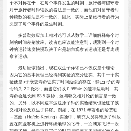
个不对称在于，在每个事件发生的时刻，旅行者与留守者
对于旅行者时钟读数的看法是一致的，而他们对留守者时
钟读数的看法是不一致的。因此，实际上是旅行者的行为
决定了每个事件的发生时刻。
多普勒效应加上相对论可以从数学上详细解释每个时
刻的时间差别效应。读者也应该能注意到，观测到一个时
钟的运转速度快慢取决于它是朝向观察者运动还是背离观
察者运动。
最后应该指出，现在双生子佯谬已不仅仅是个理论，
因为它的基本原理已经得到实验的充分证实。其中一个实
验便是μ子衰变寿命证实了时间延缓的存在：静止μ子的寿
命约为 2.2 微秒，而当它们以 0.9994c 的速率运动时，其
寿命会延长到 63.5 微秒，这与狭义相对论的预言是一致
的。另外，以不同速率运送原子钟的实验结果也验证了狭
义相对论及双生子佯谬。例如，在 1971 年著名的哈费勒
－基廷（Hafele-Keating）实验中，研究人员将铯原子钟放
置在商业客机上进行环绕地球的飞行，一次朝东飞行一次
朝西飞行，最后再将它们的时间与静置在美国海军天文台