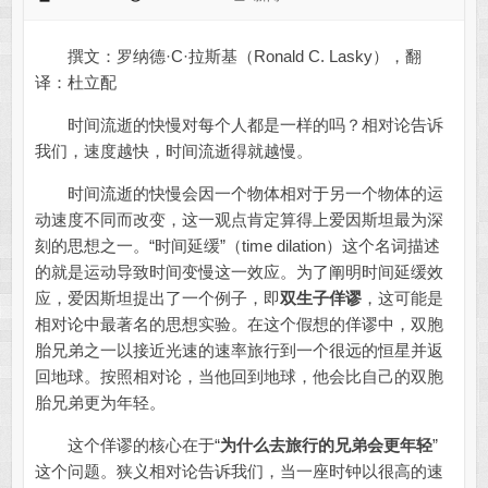
撰文：罗纳德·C·拉斯基（Ronald C. Lasky），翻
译：杜立配
时间流逝的快慢对每个人都是一样的吗？相对论告诉
我们，速度越快，时间流逝得就越慢。
时间流逝的快慢会因一个物体相对于另一个物体的运
动速度不同而改变，这一观点肯定算得上爱因斯坦最为深
刻的思想之一。“时间延缓”（time dilation）这个名词描述
的就是运动导致时间变慢这一效应。为了阐明时间延缓效
应，爱因斯坦提出了一个例子，即
双生子佯谬
，这可能是
相对论中最著名的思想实验。在这个假想的佯谬中，双胞
胎兄弟之一以接近光速的速率旅行到一个很远的恒星并返
回地球。按照相对论，当他回到地球，他会比自己的双胞
胎兄弟更为年轻。
这个佯谬的核心在于“
为什么去旅行的兄弟会更年轻
”
这个问题。狭义相对论告诉我们，当一座时钟以很高的速