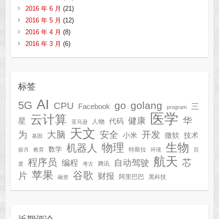
2016 年 6 月
(21)
2016 年 5 月
(12)
2016 年 4 月
(8)
2016 年 3 月
(6)
标签
AI
5G
go
golang
CPU
三
Facebook
program
医学
云计算
华
健康
星
代码
人物
亚马逊
天文
为
开发
大脑
安全
技术
小米
微软
基因
生物
物理
机器人
数学
特斯拉
探月
教育
环境
百
航天
程序员
芯
自动驾驶
编程
腾讯
度
考古
苹果
谷歌
片
财报
阿里巴巴
黑科技
融资