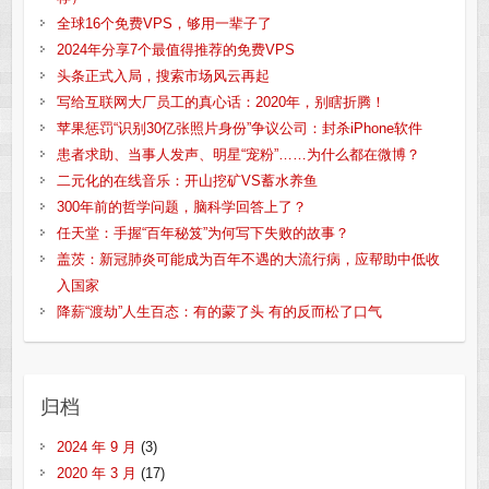
全球16个免费VPS，够用一辈子了
2024年分享7个最值得推荐的免费VPS
头条正式入局，搜索市场风云再起
写给互联网大厂员工的真心话：2020年，别瞎折腾！
苹果惩罚“识别30亿张照片身份”争议公司：封杀iPhone软件
患者求助、当事人发声、明星“宠粉”……为什么都在微博？
二元化的在线音乐：开山挖矿VS蓄水养鱼
300年前的哲学问题，脑科学回答上了？
任天堂：手握“百年秘笈”为何写下失败的故事？
盖茨：新冠肺炎可能成为百年不遇的大流行病，应帮助中低收
入国家
降薪“渡劫”人生百态：有的蒙了头 有的反而松了口气
归档
2024 年 9 月
(3)
2020 年 3 月
(17)