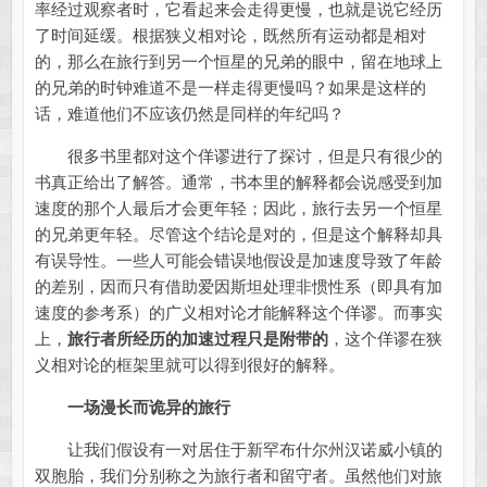
率经过观察者时，它看起来会走得更慢，也就是说它经历
了时间延缓。根据狭义相对论，既然所有运动都是相对
的，那么在旅行到另一个恒星的兄弟的眼中，留在地球上
的兄弟的时钟难道不是一样走得更慢吗？如果是这样的
话，难道他们不应该仍然是同样的年纪吗？
很多书里都对这个佯谬进行了探讨，但是只有很少的
书真正给出了解答。通常，书本里的解释都会说感受到加
速度的那个人最后才会更年轻；因此，旅行去另一个恒星
的兄弟更年轻。尽管这个结论是对的，但是这个解释却具
有误导性。一些人可能会错误地假设是加速度导致了年龄
的差别，因而只有借助爱因斯坦处理非惯性系（即具有加
速度的参考系）的广义相对论才能解释这个佯谬。而事实
上，
旅行者所经历的加速过程只是附带的
，这个佯谬在狭
义相对论的框架里就可以得到很好的解释。
一场漫长而诡异的旅行
让我们假设有一对居住于新罕布什尔州汉诺威小镇的
双胞胎，我们分别称之为旅行者和留守者。虽然他们对旅