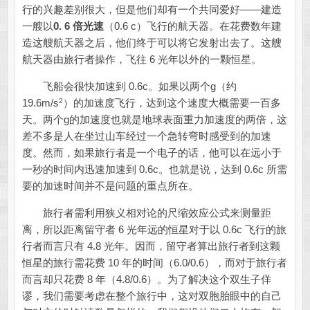
行的兴趣差别很大，但是他们却有一个共同爱好——建造
一艘以
0. 6 倍光速
（0.6 c）飞行的航天器。在花费数年建
造这艘航天器之后，他们终于可以将它发射出去了。这艘
航天器由旅行者操作，飞往 6 光年以外的一颗恒星。
飞船会很快加速到 0.6c。如果以两个g（约
2
19.6m/s
）的加速度飞行，达到这个速度大概需要一百多
天。两个g的加速度也就是地球表面重力加速度的两倍，这
差不多是人在坐过山车经过一个急转弯时感受到的加速
度。然而，如果旅行者是一个电子的话，他可以在远小于
一秒的时间内迅速加速到 0.6c。也就是说，达到 0.6c 所需
要的加速时间并不是问题的重点所在。
旅行者需利用狭义相对论的尺缩效应公式来测量距
离，所以距离留守者 6 光年远的恒星对于以 0.6c 飞行的旅
行者而言只有 4.8 光年。因而，留守者算出旅行者到这颗
恒星的旅行需花费 10 年的时间（6.0/0.6），而对于旅行者
而言却只花费 8 年（4.8/0.6）。为了解决这个双生子佯
谬，我们需要考虑在整个旅行中，这对双胞胎眼中的自己