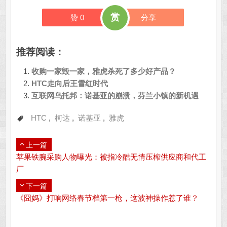
赏
赞
0
分享
推荐阅读：
收购一家毁一家，雅虎杀死了多少好产品？
HTC走向后王雪红时代
互联网乌托邦：诺基亚的崩溃，芬兰小镇的新机遇
HTC
,
柯达
,
诺基亚
,
雅虎
上一篇
苹果铁腕采购人物曝光：被指冷酷无情压榨供应商和代工
厂
下一篇
《囧妈》打响网络春节档第一枪，这波神操作惹了谁？