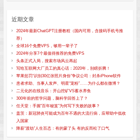
近期文章
2024年最新ChatGPT注册教程（国内可用，含接码手机号推
荐）
全球16个免费VPS，够用一辈子了
2024年分享7个最值得推荐的免费VPS
头条正式入局，搜索市场风云再起
写给互联网大厂员工的真心话：2020年，别瞎折腾！
苹果惩罚“识别30亿张照片身份”争议公司：封杀iPhone软件
患者求助、当事人发声、明星“宠粉”……为什么都在微博？
二元化的在线音乐：开山挖矿VS蓄水养鱼
300年前的哲学问题，脑科学回答上了？
任天堂：手握“百年秘笈”为何写下失败的故事？
盖茨：新冠肺炎可能成为百年不遇的大流行病，应帮助中低收
入国家
降薪“渡劫”人生百态：有的蒙了头 有的反而松了口气