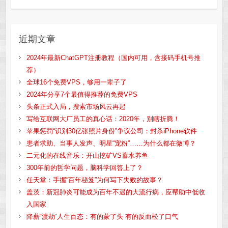
近期文章
2024年最新ChatGPT注册教程（国内可用，含接码手机号推
荐）
全球16个免费VPS，够用一辈子了
2024年分享7个最值得推荐的免费VPS
头条正式入局，搜索市场风云再起
写给互联网大厂员工的真心话：2020年，别瞎折腾！
苹果惩罚“识别30亿张照片身份”争议公司：封杀iPhone软件
患者求助、当事人发声、明星“宠粉”……为什么都在微博？
二元化的在线音乐：开山挖矿VS蓄水养鱼
300年前的哲学问题，脑科学回答上了？
任天堂：手握“百年秘笈”为何写下失败的故事？
盖茨：新冠肺炎可能成为百年不遇的大流行病，应帮助中低收
入国家
降薪“渡劫”人生百态：有的蒙了头 有的反而松了口气