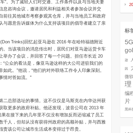
彩车”。为了减轻人们对交通、工作条件以及与当地夫妻
2
信息咨询会议，邀请居民和利益相关者参加会议并交
自前往其他城市考察参观其仓库，并与当地员工和政府
队与愿意告诉媒体为什么支持该项目的倡导者建立了亲
标
5
 Trinks)回忆起亚马逊在 2016 年在哈特福德附近
的。当该项目的消息传出时，居民们对亚马逊运货卡车
go
上举办了会议，并回答了每一个问题。担任市长近 20
逊
：“公众的看法是，像亚马逊这样的大公司进驻我们的
因
非如此。”他说，“他们的对外联络工作令人印象深刻。
微
事情对答如流。”
理
编
二总部选址的事情。这不仅仅是马斯克在内华达州获
片
取更多的政府补贴。他还发现，波音公司在 2013 年
黑科
，结果在接下来的几年里不仅没有增加反而还缩减了员工
数千人，但却从没有获得州政府的高额补贴，并与西雅
指责该公司让城市生活成本变得过于昂贵。