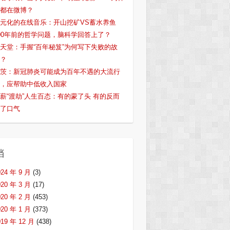
都在微博？
元化的在线音乐：开山挖矿VS蓄水养鱼
00年前的哲学问题，脑科学回答上了？
天堂：手握“百年秘笈”为何写下失败的故
？
茨：新冠肺炎可能成为百年不遇的大流行
，应帮助中低收入国家
薪“渡劫”人生百态：有的蒙了头 有的反而
了口气
档
024 年 9 月
(3)
020 年 3 月
(17)
020 年 2 月
(453)
020 年 1 月
(373)
019 年 12 月
(438)