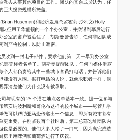
派去从事其他项目的工作。团队的其余成员认为，任
的巨大投资规模所掩盖。
n Huseman)和经济发展总监霍莉-沙利文(Holly
二总部团队征用了华盛顿的一个小办公室，并撤退到幕后进行
办公室的窗户被遮住了，胡斯曼警告称，任何非团队成
受到严格控制，以防止泄密。
队成员收到一封电子邮件，要求他们第二天一早到办公室
第二总部竞标者名单了。胡斯曼提醒团队，任何向媒体泄露
每个人都负责给其中一些城市官员打电话，并告诉他们
但却没有入围。据打电话的人说，就像求职者一样，沮
图弄清楚他们为什么没有被录取。
司与现有的 25 个潜在地点名单基本一致。据一位参与
印第安纳波利斯和哥伦布这样的较小城市——尽管几乎
样做可以帮助亚马逊传递出一个信息，即所有城市都有
单更重要。在削减数百个社区后，第二总部选址团队内
但也是必要的。他们大多人松了一口气，因为离完成选
厨房里用啤酒和葡萄酒进行了庆祝。