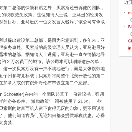
近
第二总部的慷慨补贴之外，贝索斯还告诉他的团队，
m
美元的税收减免政策。这位知情人士说，亚马逊的经济发
《
财务目标。亚马逊的一位女发言人驳斥了该公司有争取
B
《
以提出建设第二总部，是因为它意识到，多年来，亚
G
很多办事处。贝索斯的高级管理人员认为，亚马逊最好
i
需求的总部。据知情人士透露，亚马逊一直在悄悄地寻
纳约 2 万名员工的城市。该公司本可以削减这份名单，
，这一次贝索斯没有一声不响地进行，而是大张旗鼓地
五个州参与竞标战；贝索斯将向整个北美开放他的第二
在加拿大或俄亥俄州哥伦布市设立第二个总部。
Schoettler)在内的一个团队起草了一份建议书，强调
的必备条件。“激励政策”一词被使用了 21 次。一些
贝索斯的财富而给人留下贪得无厌的印象，更不用说引
了。他们知道官员们无论如何都会提供减税优惠。赤裸
太贪婪。