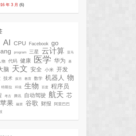
016 年 3 月
(6)
签
AI
G
go
CPU
Facebook
云计算
lang
三星
program
亚马
医学
华为
健康
代码
人物
基
天文
开发
大脑
安全
小米
物
机器人
技术
软
数学
探月
教育
生物
程序员
特斯拉
环境
百度
航天
芯
自动驾驶
程
腾讯
考古
苹果
谷歌
财报
阿里巴巴
融资
技