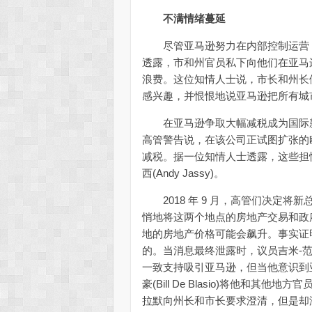
不满情绪蔓延
尽管亚马逊努力在内部控制运营，
透露，市和州官员私下向他们在亚马
浪费。这位知情人士说，市长和州长
感兴趣，并恨恨地说亚马逊把所有城
在亚马逊争取大幅减税成为国际新
高管警告说，在该公司正试图扩张的
减税。据一位知情人士透露，这些担忧
西(Andy Jassy)。
2018 年 9 月，高管们决定将
悄地将这两个地点的房地产交易和政
地的房地产价格可能会飙升。事实证
的。当消息最终泄露时，议员吉米-范-布拉
一致支持吸引亚马逊，但当他意识到亚马逊
豪(Bill De Blasio)将他和
拉默向州长和市长要求澄清，但是却