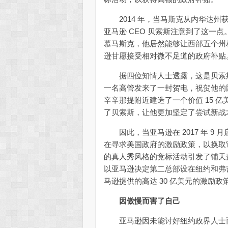
2014 年，当马斯克从内华达州获
亚马逊 CEO 贝索斯注意到了这一
慕马斯克，他居然能够让西部五个州
逊甘愿接受相对微不足道的政府补贴
据四位知情人士透露，这是贝索斯经
一名高管发来了一封贺电，祝贺他的团
辛辛那提附近建造了一个价值 15 
了贝索斯，让他更加坚定了尝试新战
因此，当亚马逊在 2017 年 9
在寻求美国政府的激励政策，以换取它投
的真人秀风格的竞标活动引发了铺天盖
以亚马逊决定第二总部设在纽约和弗
马逊提供的高达 30 亿美元的激励
因傲慢而害了自己
亚马逊因未能讨好纽约政界人士而