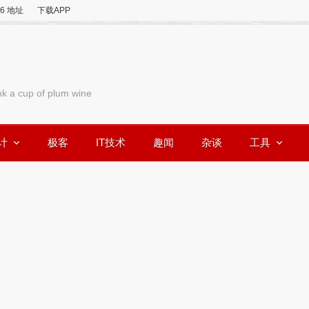
v6 地址
下载APP
nk a cup of plum wine
计
极客
IT技术
趣闻
杂谈
工具