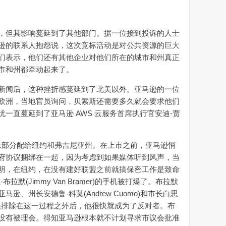
但其影响蔓延到了其他部门。据一位接到投诉的人士
逊的联系人抱怨说，这次竞标活动是对公共资源的巨大
们表示，他们还有其他企业对他们所在的城市和州真正
市和州都牵动起来了。
闻后，这种挫折感蔓延到了北美以外。亚马逊的一位
欧洲，当地官员询问，贝索斯还需要多久就会要求他们
一直蔓延到了亚马逊 AWS 云服务首席执行官安迪-贾
新总部分配给纽约和弗吉尼亚州。在上市之前，亚马逊悄
府协议捆绑在一起，因为考虑到如果媒体听到风声，当
明，在纽约，在没有建好联盟之前就搞保密工作是致命
默(Jimmy Van Bramer)的手机被打爆了。布拉默
、州长安德鲁-科莫(Andrew Cuomo)和市长白思
其他地方官员排除在这一过程之外后，他很快就成为了反对者。布
没有被理会。得知亚马逊根本就不计划寻求市议会批准