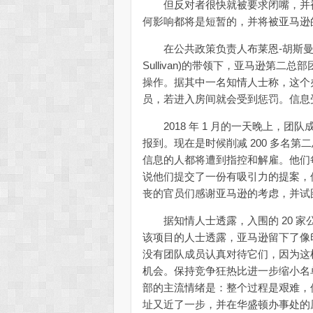
但反对者很快就被要求闭嘴，并被
何影响都将是短暂的，并将被亚马逊
在公共政策负责人布莱恩-胡斯曼(Bria
Sullivan)的带领下，亚马逊第
操作。据其中一名知情人士称，这个
员，若进入房间就会受到惩罚。信息
2018 年 1 月的一天晚上，团
报到。现在是时候削减 200 多名
信息的人都将遭到指控和解雇。他们
说他们提交了一份有吸引力的提案，
丧的官员们感谢亚马逊的考虑，并试
据知情人士透露，入围的 20 家公
该项目的人士透露，亚马逊留下了像
没有团队成员认真对待它们，因为这
机会。保持竞争狂热比进一步缩小名
部的主流情绪是：整个过程是艰难，
址又近了一步，并在华盛顿办事处的