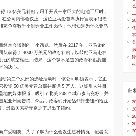
么
得 13 亿美元补贴，用于开设一家巨大的电池工厂时，
二
点。在公司内部会议上，这位亚马逊首席执行官表示很羡
3
相互争夺数千个制造业工作岗位；他想知道为什么亚马
任
。
事
盖
常会谈到的一个话题。然后在 2017 年，亚马逊的
病
队获得了 4000 万美元的政府补贴，以鼓励亚马逊在
降
亿美元的航空枢纽。结果，这个微不足道的政府补贴惹恼
松
术的决心。
 月启动第二个总部的选址活动时，该公司明确表示，它正
资 50 亿美元建总部并雇佣 5 万人。这场引人注目
归
地的媒体报道，吸引了北美 238 个城市参与竞标，并
吉尼亚州而告终。然后，政客们开始猛烈抨击纽约给亚
2
政策，最后贝索斯无奈之下退出了纽约。
2
2
2
2
广受嘲笑。为了了解为什么会发生这种情况，记者采