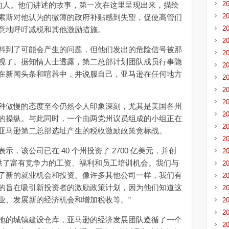
2
址的人。他们讲述的故事，第一次在这里呈现出来，描绘
2
索斯对他认为的微薄的政府补贴感到失望，促使高管们
2
意地呼吁减税和其他激励措施。
2
到了可能会产生的问题，但他们发出的危险信号被那
2
视了。据知情人士透露，第二总部计划团队成员行事隐
2
在新闻头条和喧嚣中，并说服自己，亚马逊在任何地方
2
2
2
傲慢的态度至今仍然令人印象深刻，尤其是美国各州
2
的操纵。与此同时，一个由两党州议员组成的小组正在
2
亚马逊第二总部选址产生的税收激励政策竞标战。
2
该公司已在 40 个州投资了 2700 亿美元，并创
2
提供了富有竞争力的工资、福利和员工培训机会。我们与
2
了新的就业机会和投资。像许多其他公司一样，我们有
2
的旨在吸引新投资者的激励政策计划，因为他们知道这
2
业、发展新的经济机会和增加税收等。”
2
2
的城镇建设仓库，亚马逊的经济发展团队遵循了一个
2