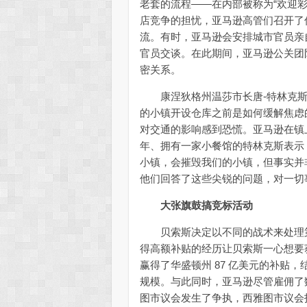
老套的流程——在内部被称为“欢迎
店竞争的担忧，亚马逊高管们召开了
流。有时，亚马逊会安排城市官员亲
官员交谈。在此期间，亚马逊公关团
密关系。
康涅狄格州温莎市长唐-特林克斯(Don
的小镇开设仓库之前是如何缓解焦虑
对交通的影响感到恐慌。亚马逊在镇
年、拥有一家小餐馆的特林克斯表示
小镇，会摧毁我们的小镇，但事实并
他们回答了这些尖锐的问题，对一切
大张旗鼓搞竞标活动
贝索斯决定以不同的战术来处理第
得高额补贴的经历让贝索斯一心想要获
赢得了华盛顿州 87 亿美元的补贴
规模。与此同时，亚马逊尽管雇佣了
图市议会发生了争执，西雅图市议会