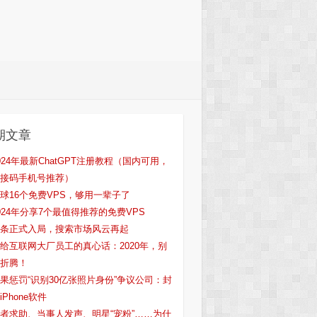
期文章
024年最新ChatGPT注册教程（国内可用，
接码手机号推荐）
球16个免费VPS，够用一辈子了
024年分享7个最值得推荐的免费VPS
条正式入局，搜索市场风云再起
给互联网大厂员工的真心话：2020年，别
折腾！
果惩罚“识别30亿张照片身份”争议公司：封
iPhone软件
者求助、当事人发声、明星“宠粉”……为什