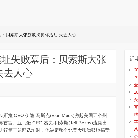
后：贝索斯大张旗鼓搞竞标活动 失去人心
选址失败幕后：贝索斯大张
近
失去人心
2
含
全
2
头
写
瞎
CEO 伊隆-马斯克(Elon Musk)激起美国五个州
苹
亚马逊 CEO 杰夫-贝索斯(Jeff Bezos)流露出
杀
进行第二总部选址时，他决定整个北美大张旗鼓地搞竞
患