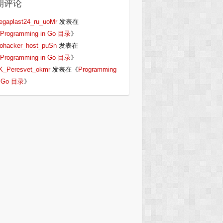
期评论
egaplast24_ru_uoMr
发表在
Programming in Go 目录
》
iohacker_host_puSn
发表在
Programming in Go 目录
》
K_Peresvet_okmr
发表在《
Programming
n Go 目录
》