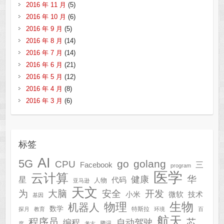
2016 年 11 月
(5)
2016 年 10 月
(6)
2016 年 9 月
(5)
2016 年 8 月
(14)
2016 年 7 月
(14)
2016 年 6 月
(21)
2016 年 5 月
(12)
2016 年 4 月
(8)
2016 年 3 月
(6)
标签
AI
5G
go
golang
CPU
三
Facebook
program
医学
云计算
华
健康
星
代码
人物
亚马逊
天文
为
开发
大脑
安全
技术
小米
微软
基因
生物
物理
机器人
数学
特斯拉
探月
教育
环境
百
航天
程序员
芯
自动驾驶
编程
腾讯
度
考古