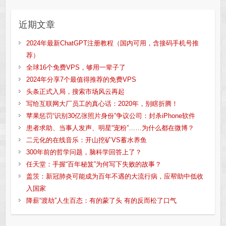
近期文章
2024年最新ChatGPT注册教程（国内可用，含接码手机号推
荐）
全球16个免费VPS，够用一辈子了
2024年分享7个最值得推荐的免费VPS
头条正式入局，搜索市场风云再起
写给互联网大厂员工的真心话：2020年，别瞎折腾！
苹果惩罚“识别30亿张照片身份”争议公司：封杀iPhone软件
患者求助、当事人发声、明星“宠粉”……为什么都在微博？
二元化的在线音乐：开山挖矿VS蓄水养鱼
300年前的哲学问题，脑科学回答上了？
任天堂：手握“百年秘笈”为何写下失败的故事？
盖茨：新冠肺炎可能成为百年不遇的大流行病，应帮助中低收
入国家
降薪“渡劫”人生百态：有的蒙了头 有的反而松了口气