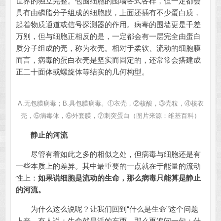
世界的独立完整。包围细胞的围墙各式各样，但一定都会
具有由磷脂分子组成的细胞膜，上面还插有不少蛋白质，
起着物质通道或信号探测器的作用。病毒的围墙更是千差
万别，但与细胞正相反的是，一定都会有一层完全由蛋白
质分子组成的壳，称为衣壳。相对于柔软、流动的细胞膜
而言，病毒的蛋白衣壳是坚实而固定的，还常常会搭建成
正二十面体或螺旋体等结实的几何构型。
A.无包膜病毒；B.具包膜病毒。①衣壳，②核酸，③壳粒，④核衣
壳，⑤病毒体，⑥外套膜，⑦刺突蛋白（图片来源：维基百科）
静止的河流
尽管有着如此之多的相似之处，但病毒与细胞还是有
一些本质上的差异。其中最重要的一点就在于能量的流动
性上：
如果说细胞是流动的生命，那么病毒只能算是静止
的河流。
为什么这么说呢？让我们回到“什么是生命”这个问题
上来，有人说：生命就是活的东西。那么再追问一句：什