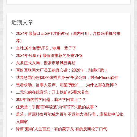
近期文章
2024年最新ChatGPT注册教程（国内可用，含接码手机号推
荐）
全球16个免费VPS，够用一辈子了
2024年分享7个最值得推荐的免费VPS
头条正式入局，搜索市场风云再起
写给互联网大厂员工的真心话：2020年，别瞎折腾！
苹果惩罚“识别30亿张照片身份”争议公司：封杀iPhone软件
患者求助、当事人发声、明星“宠粉”……为什么都在微博？
二元化的在线音乐：开山挖矿VS蓄水养鱼
300年前的哲学问题，脑科学回答上了？
任天堂：手握“百年秘笈”为何写下失败的故事？
盖茨：新冠肺炎可能成为百年不遇的大流行病，应帮助中低收
入国家
降薪“渡劫”人生百态：有的蒙了头 有的反而松了口气