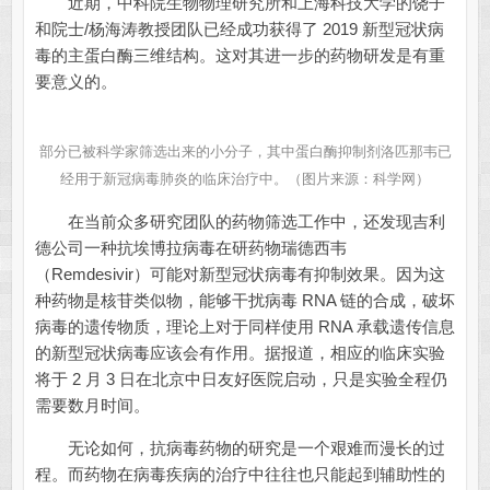
近期，中科院生物物理研究所和上海科技大学的饶子
和院士/杨海涛教授团队已经成功获得了 2019 新型冠状病
毒的主蛋白酶三维结构。这对其进一步的药物研发是有重
要意义的。
部分已被科学家筛选出来的小分子，其中蛋白酶抑制剂洛匹那韦已
经用于新冠病毒肺炎的临床治疗中。（图片来源：科学网）
在当前众多研究团队的药物筛选工作中，还发现吉利
德公司一种抗埃博拉病毒在研药物瑞德西韦
（Remdesivir）可能对新型冠状病毒有抑制效果。因为这
种药物是核苷类似物，能够干扰病毒 RNA 链的合成，破坏
病毒的遗传物质，理论上对于同样使用 RNA 承载遗传信息
的新型冠状病毒应该会有作用。据报道，相应的临床实验
将于 2 月 3 日在北京中日友好医院启动，只是实验全程仍
需要数月时间。
无论如何，抗病毒药物的研究是一个艰难而漫长的过
程。而药物在病毒疾病的治疗中往往也只能起到辅助性的