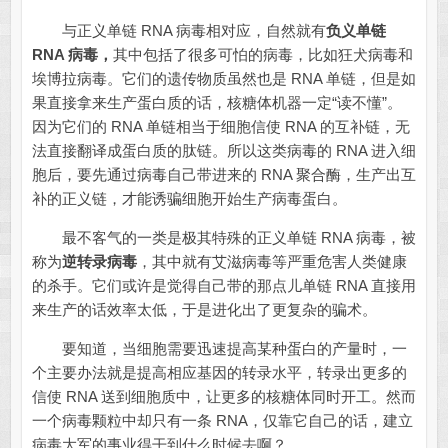
与正义单链 RNA 病毒相对应，自然就有
负义单链
RNA 病毒，
其中包括了很多可怕的病毒，比如狂犬病毒和
埃博拉病毒。它们的遗传物质虽然也是 RNA 单链，但是如
果直接拿来生产蛋白质的话，核糖体机器一定“读不懂”。
因为它们的 RNA 单链相当于细胞信使 RNA 的互补链，无
法直接翻译成蛋白质的肽链。所以这类病毒的 RNA 进入细
胞后，要先通过病毒自己带进来的 RNA 聚合酶，生产出互
补的正义链，才能诱骗细胞开始生产病毒蛋白。
最不客气的一类是极其特殊的正义单链 RNA 病毒，被
称为
逆转录病毒
，其中就有艾滋病毒等严重危害人类健康
的杀手。它们或许是觉得自己带的那点儿单链 RNA 直接用
来生产的话效率太低，于是进化出了更复杂的骗术。
要知道，当细胞需要迅速提高某种蛋白的产量时，一
个主要办法就是提高相应基因的转录水平，转录出更多的
信使 RNA 送到细胞质中，让更多的核糖体同时开工。然而
一个病毒颗粒中却只有一条 RNA，仅靠它自己的话，建立
病毒大军的事业得干到什么时候去啊？