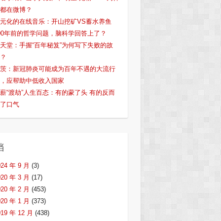
都在微博？
元化的在线音乐：开山挖矿VS蓄水养鱼
00年前的哲学问题，脑科学回答上了？
天堂：手握“百年秘笈”为何写下失败的故
？
茨：新冠肺炎可能成为百年不遇的大流行
，应帮助中低收入国家
薪“渡劫”人生百态：有的蒙了头 有的反而
了口气
档
024 年 9 月
(3)
020 年 3 月
(17)
020 年 2 月
(453)
020 年 1 月
(373)
019 年 12 月
(438)