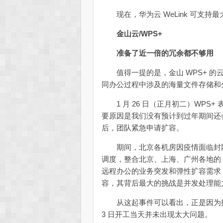
现在，华为云 WeLink 可支持最大
金山云/WPS+
准备了近一倍的冗余都不够用
值得一提的是，金山 WPS+ 的
同办公过程中涉及的海量文件存储和
1 月 26 日（正月初二）WPS+
要原因是我们没有预计到过年期间还
后，团队紧急申请扩容。
期间，北京各机房因疫情面临封网
调度，整合北京、上海、广州各地的 
远程办公的业务突发和弹性扩容需求
容，其背后最大的挑战是并发处理能
从这起事件可以看出，正是因为提前
3 日开工当天并未出现太大问题。