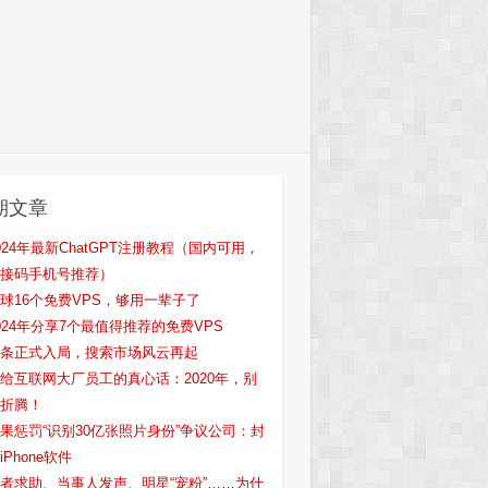
期文章
024年最新ChatGPT注册教程（国内可用，
接码手机号推荐）
球16个免费VPS，够用一辈子了
024年分享7个最值得推荐的免费VPS
条正式入局，搜索市场风云再起
给互联网大厂员工的真心话：2020年，别
折腾！
果惩罚“识别30亿张照片身份”争议公司：封
iPhone软件
者求助、当事人发声、明星“宠粉”……为什