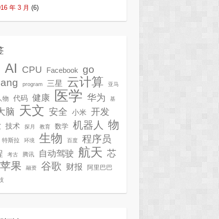
016 年 3 月
(6)
签
AI
G
go
CPU
Facebook
云计算
lang
三星
program
亚马
医学
华为
健康
代码
人物
基
天文
开发
大脑
安全
小米
物
机器人
技术
软
数学
探月
教育
生物
程序员
特斯拉
环境
百度
航天
芯
自动驾驶
程
腾讯
考古
苹果
谷歌
财报
阿里巴巴
融资
技