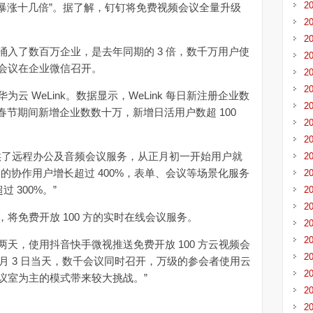
2
多，暴涨十几倍”。据了解，钉钉将免费视频会议全量升级
2
2
了数百万企业，是去年同期的 3 倍，数千万用户使
2
会议在企业微信召开。
2
2
WeLink。数据显示，WeLink 每日新注册企业数
2
%；春节期间新增企业数数十万，新增日活用户数超 100
2
2
供了远程办公及音频会议服务，从正月初一开始用户就
2
的协作用户增长超过 400%，表单、会议等场景化服务
2
 300%。”
2
2
免费开放 100 方的实时在线会议服务。
2
2
，使用抖音快手微视推送免费开放 100 方云视频会
2
 月 3 日当天，数千会议同时召开，万级的参会者使用云
2
议室为主的模式带来较大挑战。”
2
2