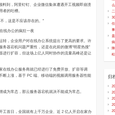
没有预料到，阿里钉钉、企业微信集体遭遇开工视频即崩溃
么
用者的吐槽。
二
3
不，这是不应该存在的。”
任
事
盖
转，企业用户对在线办公系统提出了更高的要求。许
病
服务器宕机问题严重性，还是在此前的微博“明星热搜”
降
器进行扩容，但这场上亿人同时协作的流量高峰还是让
松
在线办公服务商就已经进行了免费开放、扩容等调
断上涨，基于 PC 端、移动端的视频调用服务器性能
归
2
成为常态，那云服务器宕机就决不能成为常态。
2
2
2
2
首日，全国就有上千万企业、近 2 亿人开启在家办