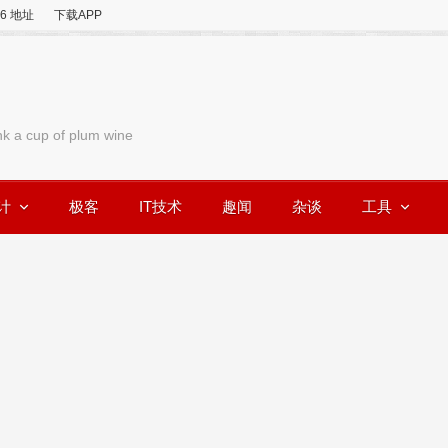
v6 地址
下载APP
nk a cup of plum wine
计
极客
IT技术
趣闻
杂谈
工具