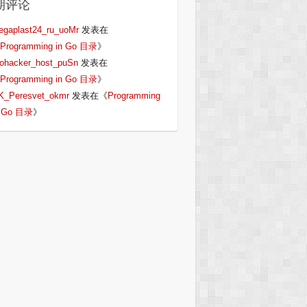
期评论
egaplast24_ru_uoMr
发表在
Programming in Go 目录
》
iohacker_host_puSn
发表在
Programming in Go 目录
》
K_Peresvet_okmr
发表在《
Programming
n Go 目录
》