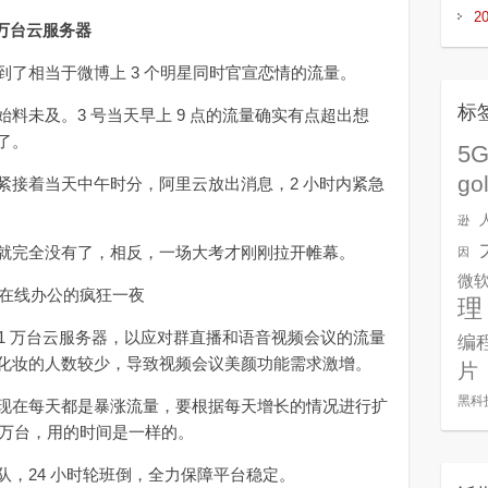
2
 万台云服务器
相当于微博上 3 个明星同时官宣恋情的流量。
标
未及。3 号当天早上 9 点的流量确实有点超出想
了。
5
go
接着当天中午时分，阿里云放出消息，2 小时内紧急
逊
完全没有了，相反，一场大考才刚刚拉开帷幕。
因
微
理
1 万台云服务器，以应对群直播和语音视频会议的流量
编
化妆的人数较少，导致视频会议美颜功能需求激增。
片
黑科
在每天都是暴涨流量，要根据每天增长的情况进行扩
2 万台，用的时间是一样的。
24 小时轮班倒，全力保障平台稳定。