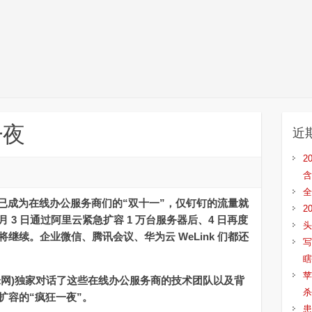
一夜
近
2
含
全
已成为在线办公服务商们的“双十一”，仅钉钉的流量就
2
 3 日通过阿里云紧急扩容 1 万台服务器后、4 日再度
头
将继续。企业微信、腾讯会议、华为云 WeLink 们都还
写
瞎
苹
锋网)独家对话了这些在线办公服务商的技术团队以及背
杀
扩容的“疯狂一夜”。
患