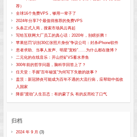
荐）
全球16个免费VPS，够用一辈子了
2024年分享7个最值得推荐的免费VPS
头条正式入局，搜索市场风云再起
写给互联网大厂员工的真心话：2020年，别瞎折腾！
苹果惩罚“识别30亿张照片身份”争议公司：封杀iPhone软件
患者求助、当事人发声、明星“宠粉”……为什么都在微博？
二元化的在线音乐：开山挖矿VS蓄水养鱼
300年前的哲学问题，脑科学回答上了？
任天堂：手握“百年秘笈”为何写下失败的故事？
盖茨：新冠肺炎可能成为百年不遇的大流行病，应帮助中低收
入国家
降薪“渡劫”人生百态：有的蒙了头 有的反而松了口气
归档
2024 年 9 月
(3)