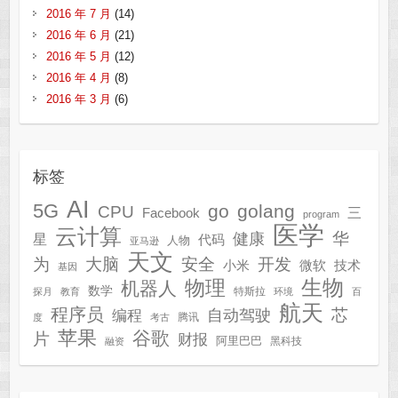
2016 年 7 月
(14)
2016 年 6 月
(21)
2016 年 5 月
(12)
2016 年 4 月
(8)
2016 年 3 月
(6)
标签
AI
5G
go
golang
CPU
三
Facebook
program
医学
云计算
华
健康
星
代码
人物
亚马逊
天文
为
开发
大脑
安全
技术
小米
微软
基因
生物
物理
机器人
数学
特斯拉
探月
教育
环境
百
航天
程序员
芯
自动驾驶
编程
腾讯
度
考古
苹果
谷歌
片
财报
阿里巴巴
黑科技
融资