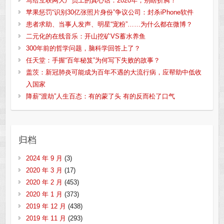
写给互联网大厂员工的真心话：2020年，别瞎折腾！
苹果惩罚“识别30亿张照片身份”争议公司：封杀iPhone软件
患者求助、当事人发声、明星“宠粉”……为什么都在微博？
二元化的在线音乐：开山挖矿VS蓄水养鱼
300年前的哲学问题，脑科学回答上了？
任天堂：手握“百年秘笈”为何写下失败的故事？
盖茨：新冠肺炎可能成为百年不遇的大流行病，应帮助中低收
入国家
降薪“渡劫”人生百态：有的蒙了头 有的反而松了口气
归档
2024 年 9 月
(3)
2020 年 3 月
(17)
2020 年 2 月
(453)
2020 年 1 月
(373)
2019 年 12 月
(438)
2019 年 11 月
(293)