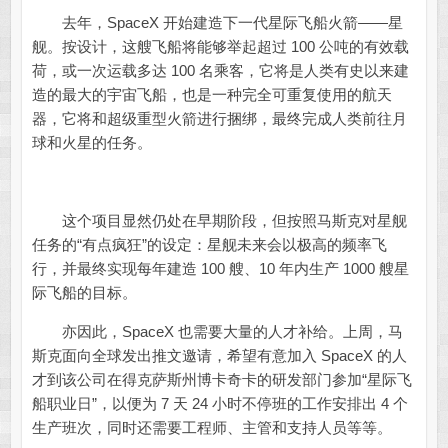
去年，SpaceX 开始建造下一代星际飞船火箭——星
舰。按设计，这艘飞船将能够举起超过 100 公吨的有效载
荷，或一次运载多达 100 名乘客，它将是人类有史以来建
造的最大的宇宙飞船，也是一种完全可重复使用的航天
器，它将和超级重型火箭进行捆绑，最终完成人类前往月
球和火星的任务。
这个项目显然仍处在早期阶段，但按照马斯克对星舰
任务的“有点疯狂”的设定：星舰未来会以极高的频率飞
行，并最终实现每年建造 100 艘、10 年内生产 1000 艘星
际飞船的目标。
亦因此，SpaceX 也需要大量的人才补给。上周，马
斯克面向全球发出推文邀请，希望有意加入 SpaceX 的人
才到该公司在得克萨斯州博卡奇卡的研发部门参加“星际飞
船职业日”，以便为 7 天 24 小时不停班的工作安排出 4 个
生产班次，同时还需要工程师、主管和支持人员等等。