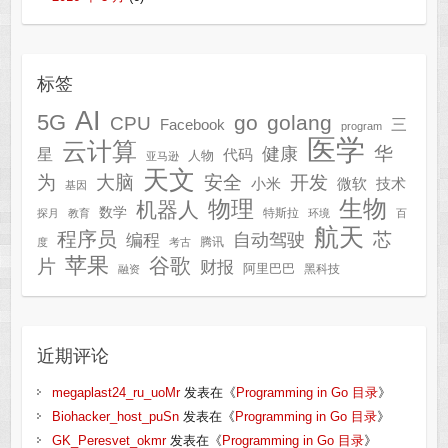
标签
AI
5G
go
golang
CPU
三
Facebook
program
医学
云计算
华
健康
星
代码
人物
亚马逊
天文
为
开发
大脑
安全
技术
小米
微软
基因
生物
物理
机器人
数学
特斯拉
探月
教育
环境
百
航天
程序员
芯
自动驾驶
编程
腾讯
度
考古
苹果
谷歌
片
财报
阿里巴巴
黑科技
融资
近期评论
megaplast24_ru_uoMr
发表在《
Programming in Go 目录
》
Biohacker_host_puSn
发表在《
Programming in Go 目录
》
GK_Peresvet_okmr
发表在《
Programming in Go 目录
》