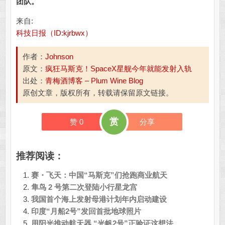
团队。
来自:
科技日报（ID:kjrbwx）
作者：
Johnson
原文：
疯狂马斯克！SpaceX星舰今年就能发射入轨
出处：
青梅酒博客 – Plum Wine Blog
原创文章，版权所有，转载请保留原文链接。
赏
赞
0
分享
推荐阅读：
赛・飞天：中国“马斯克”们抢跑商业航天
隼鸟 2 号第二次登陆小行星龙宫
我国首个海上发射母港计划年内启动建设
印度“月船2号”发回首批地球照片
用阳光推动航天器 “光帆2号”正验证这想法