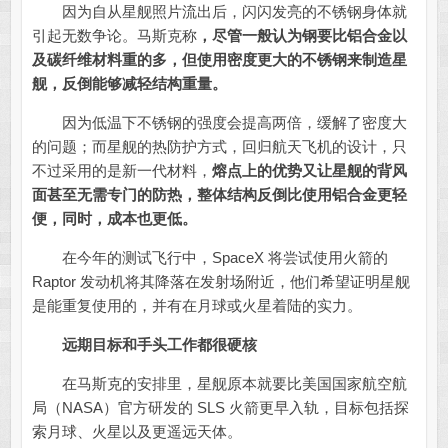
因为自从星舰照片流出后，闪闪发亮的不锈钢身体就
引起无数争论。马斯克称
，
尽管一般认为钢要比铝合金以
及碳纤维材料重的多，但使用密度更大的不锈钢来制造星
舰，反倒能够减轻结构重量。
因为低温下不锈钢的强度会提高两倍，缓解了密度大
的问题；而星舰的热防护方式，回归航天飞机的设计，只
不过采用的是新一代材料，
熔点上的优势又让星舰的背风
面甚至无需专门的防热，整体结构反倒比使用铝合金更轻
便，同时，成本也更低。
在今年的测试飞行中，SpaceX 将尝试使用火箭的
Raptor 发动机将其降落在发射场附近，他们希望证明星舰
是能重复使用的，并有在月球或火星着陆的实力。
远期目标和手头工作都很硬核
在马斯克的安排里，星舰原本就要比美国国家航空航
局（NASA）官方研发的 SLS 火箭更早入轨，目标包括探
索月球、火星以及更遥远天体。