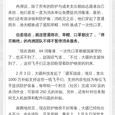
冉洲说，除了所有的防护与成本支出都由志愿者自己
承担，他们甚至一度为消杀单位免费提供消毒液。最初，
他们还有游泳镜和防护服，消耗完之后，他们穿起了普通
雨衣，渔夫帽换成了遮阳草帽，N95 换成了一次性口罩。
但是现在，就连普通雨衣、草帽、口罩都没了，「弹
尽粮绝」的冉洲团队不得不暂停消杀服务。
「现在酒精、84 消毒液、一次性口罩都被国家管控
了，也买不到了。」赵国叹气道，「不过，大疆的支援快
到了。」这些飞手们正急切盼望着防护物资的到来。
2 月 3 日，大疆科技发起了「疆军战疫」项目，拿出
1000 万补贴支持这些一线飞手们。支持内容包括为每位飞
手提供防护装备，每帮助一个村庄（社区）完成 100 亩的
杀消作业，可获得 250 元的补贴。另外，还有针对任务期
间无人机故障和配件问题的补贴。
谢阗地坦言，现在防护物资不好筹集，大疆已经给出
去不少，也在排队，尽其所能。事实上，2 月 8 日深圳龙