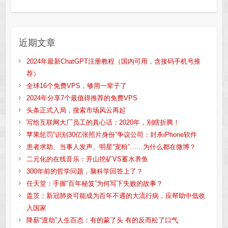
近期文章
2024年最新ChatGPT注册教程（国内可用，含接码手机号推
荐）
全球16个免费VPS，够用一辈子了
2024年分享7个最值得推荐的免费VPS
头条正式入局，搜索市场风云再起
写给互联网大厂员工的真心话：2020年，别瞎折腾！
苹果惩罚“识别30亿张照片身份”争议公司：封杀iPhone软件
患者求助、当事人发声、明星“宠粉”……为什么都在微博？
二元化的在线音乐：开山挖矿VS蓄水养鱼
300年前的哲学问题，脑科学回答上了？
任天堂：手握“百年秘笈”为何写下失败的故事？
盖茨：新冠肺炎可能成为百年不遇的大流行病，应帮助中低收
入国家
降薪“渡劫”人生百态：有的蒙了头 有的反而松了口气