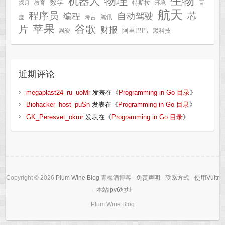
生物
物理
机器人
数学
特斯拉
探月
教育
环境
百
航天
程序员
芯
自动驾驶
编程
腾讯
度
考古
苹果
谷歌
片
财报
阿里巴巴
黑科技
融资
近期评论
megaplast24_ru_uoMr
发表在《
Programming in Go 目录
》
Biohacker_host_puSn
发表在《
Programming in Go 目录
》
GK_Peresvet_okmr
发表在《
Programming in Go 目录
》
Copyright © 2026
Plum Wine Blog
青梅酒博客 -
免责声明
-
联系方式
-
使用Vultr
-
本站ipv6地址
Plum Wine Blog