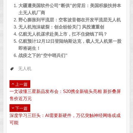
大疆遭美国软件公司“断供”的背后：美国积极扶持本
土无人机厂商
野心膨胀到平流层：空客波音都在开发平流层无人机
无人机泡沫破裂：创企纷纷关门 风投遭重创
亿航无人机谋求赴美上市，扛不住烧钱了吗？
亿航预计12月12日登陆纳斯达克，载人无人机第一股
即将诞生！
战疫之下的“空中哨兵们”
无人机
上一篇
一文读懂三星新品发布会：S20携全新镜头亮相 新折叠屏
售价近万元
下一篇
深度学习三巨头：AI需要新硬件，万亿突触神经网络或成
可能