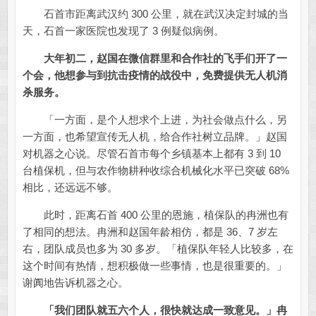
石首市距离武汉约 300 公里，就在武汉决定封城的当
天，石首一家医院也发现了 3 例疑似病例。
大年初二，赵国在微信群里和合作社的飞手们开了一
个会，他想参与到抗击疫情的战役中，免费提供无人机消
杀服务。
「一方面，是个人想求个上进，为社会做点什么，另
一方面，也希望宣传无人机，给合作社树立品牌。」赵国
对机器之心说。尽管石首市每个乡镇基本上都有 3 到 10
台植保机，但与农作物耕种收综合机械化水平已突破 68%
相比，还远远不够。
此时，距离石首 400 公里的恩施，植保队的冉洲也有
了相同的想法。冉洲和赵国年龄相仿，都是 36、7 岁左
右，团队成员也多为 30 多岁。「植保队年轻人比较多，在
这个时间有热情，想积极做一些事情，也是很重要的。」
谢阗地告诉机器之心。
「我们团队就五六个人，很快就达成一致意见。
」冉