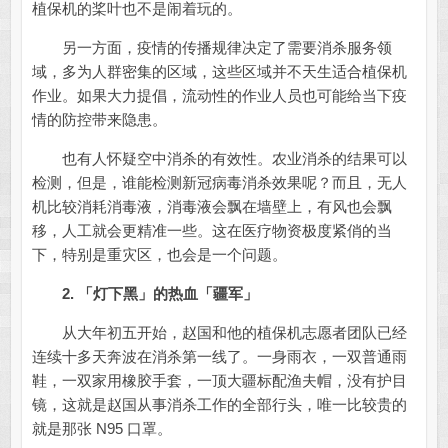
植保机的桨叶也不是闹着玩的。
另一方面，疫情的传播规律决定了需要消杀服务领
域，多为人群密集的区域，这些区域并不天生适合植保机
作业。如果大力提倡，流动性的作业人员也可能给当下疫
情的防控带来隐患。
也有人怀疑空中消杀的有效性。农业消杀的结果可以
检测，但是，谁能检测新冠病毒消杀效果呢？而且，无人
机比较消耗消毒液，消毒液会飘在墙壁上，有风也会飘
移，人工就会更精准一些。这在医疗物资极度紧俏的当
下，特别是重灾区，也会是一个问题。
2. 「灯下黑」的热血「疆军」
从大年初五开始，赵国和他的植保机志愿者团队已经
连续十多天奔波在消杀第一线了。一身雨衣，一双普通雨
鞋，一双家用橡胶手套，一顶大疆标配渔夫帽，没有护目
镜，这就是赵国从事消杀工作的全部行头，唯一比较贵的
就是那张 N95 口罩。