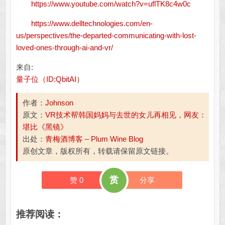
https://www.youtube.com/watch?v=uflTK8c4w0c
https://www.delltechnologies.com/en-
us/perspectives/the-departed-communicating-with-lost-
loved-ones-through-ai-and-vr/
来自:
量子位（ID:QbitAI）
作者：
Johnson
原文：
VR技术帮韩国妈妈与去世的女儿再相见，网友：
堪比《黑镜》
出处：
青梅酒博客 – Plum Wine Blog
原创文章，版权所有，转载请保留原文链接。
赏
赞
0
分享
推荐阅读：