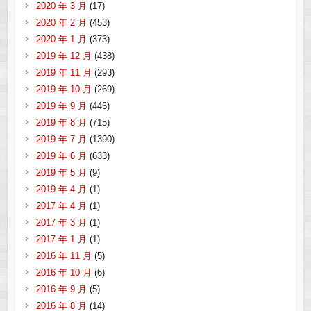
2020 年 3 月
(17)
2020 年 2 月
(453)
2020 年 1 月
(373)
2019 年 12 月
(438)
2019 年 11 月
(293)
2019 年 10 月
(269)
2019 年 9 月
(446)
2019 年 8 月
(715)
2019 年 7 月
(1390)
2019 年 6 月
(633)
2019 年 5 月
(9)
2019 年 4 月
(1)
2017 年 4 月
(1)
2017 年 3 月
(1)
2017 年 1 月
(1)
2016 年 11 月
(5)
2016 年 10 月
(6)
2016 年 9 月
(5)
2016 年 8 月
(14)