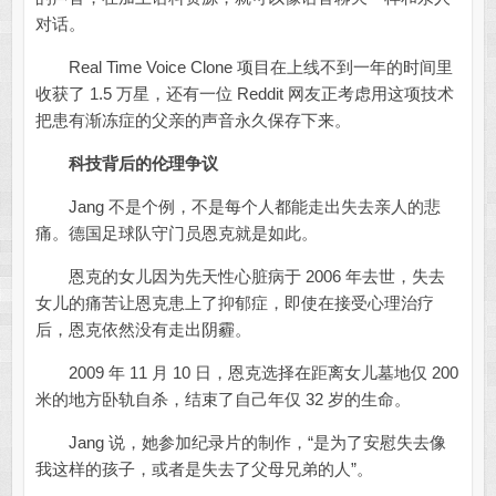
对话。
Real Time Voice Clone 项目在上线不到一年的时间里
收获了 1.5 万星，还有一位 Reddit 网友正考虑用这项技术
把患有渐冻症的父亲的声音永久保存下来。
科技背后的伦理争议
Jang 不是个例，不是每个人都能走出失去亲人的悲
痛。德国足球队守门员恩克就是如此。
恩克的女儿因为先天性心脏病于 2006 年去世，失去
女儿的痛苦让恩克患上了抑郁症，即使在接受心理治疗
后，恩克依然没有走出阴霾。
2009 年 11 月 10 日，恩克选择在距离女儿墓地仅 200
米的地方卧轨自杀，结束了自己年仅 32 岁的生命。
Jang 说，她参加纪录片的制作，“是为了安慰失去像
我这样的孩子，或者是失去了父母兄弟的人”。