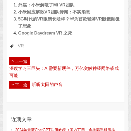
外媒：小米解散了Mi VR团队
小米回应解散VR团队传闻：不实消息
5G时代的VR眼镜长啥样？华为首款轻薄VR眼镜颠覆
了想象
Google Daydream VR 之死
VR
上一篇
深度学习三巨头：AI需要新硬件，万亿突触神经网络或成
可能
听听太阳的声音
下一篇
近期文章
2024年最新ChatGPT注册教程（国内可用，含接码手机号推