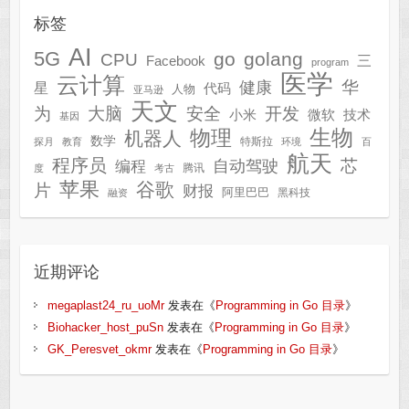
标签
AI
5G
go
golang
CPU
三
Facebook
program
医学
云计算
华
健康
星
代码
人物
亚马逊
天文
为
开发
大脑
安全
技术
小米
微软
基因
生物
物理
机器人
数学
特斯拉
探月
教育
环境
百
航天
程序员
芯
自动驾驶
编程
腾讯
度
考古
苹果
谷歌
片
财报
阿里巴巴
黑科技
融资
近期评论
megaplast24_ru_uoMr
发表在《
Programming in Go 目录
》
Biohacker_host_puSn
发表在《
Programming in Go 目录
》
GK_Peresvet_okmr
发表在《
Programming in Go 目录
》