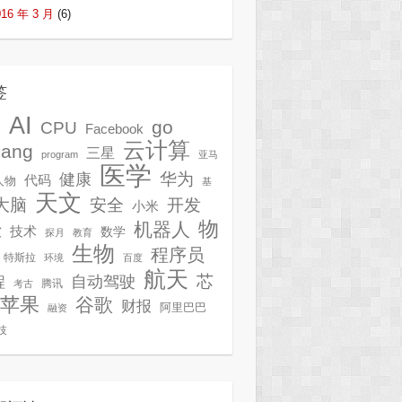
016 年 3 月
(6)
签
AI
G
go
CPU
Facebook
云计算
lang
三星
program
亚马
医学
华为
健康
代码
人物
基
天文
开发
大脑
安全
小米
物
机器人
技术
软
数学
探月
教育
生物
程序员
特斯拉
环境
百度
航天
芯
自动驾驶
程
腾讯
考古
苹果
谷歌
财报
阿里巴巴
融资
技