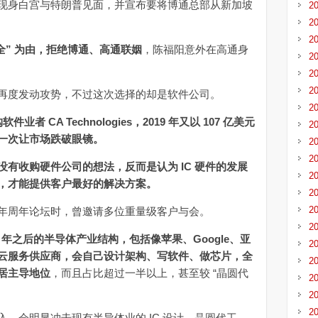
现身白宫与特朗普见面，并宣布要将博通总部从新加坡
2
2
2
全” 为由，拒绝博通、高通联姻
，陈福阳意外在高通身
2
2
2
度发动攻势，不过这次选择的却是软件公司。
2
件业者 CA Technologies，2019 年又以 107 亿美元
2
一次让市场跌破眼镜。
2
2
有收购硬件公司的想法，反而是认为 IC 硬件的发展
2
，才能提供客户最好的解决方案。
2
2
0 年周年论坛时，曾邀请多位重量级客户与会。
2
 年之后的半导体产业结构，包括像苹果、Google、亚
2
云服务供应商，会自己设计架构、写软件、做芯片，全
2
居主导地位
，而且占比超过一半以上，甚至较 “晶圆代
2
2
2
会明显冲击现有半导体业的 IC 设计、晶圆代工、