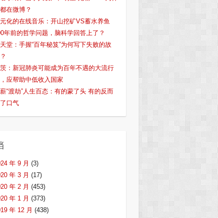
都在微博？
元化的在线音乐：开山挖矿VS蓄水养鱼
00年前的哲学问题，脑科学回答上了？
天堂：手握“百年秘笈”为何写下失败的故
？
茨：新冠肺炎可能成为百年不遇的大流行
，应帮助中低收入国家
薪“渡劫”人生百态：有的蒙了头 有的反而
了口气
档
024 年 9 月
(3)
020 年 3 月
(17)
020 年 2 月
(453)
020 年 1 月
(373)
019 年 12 月
(438)