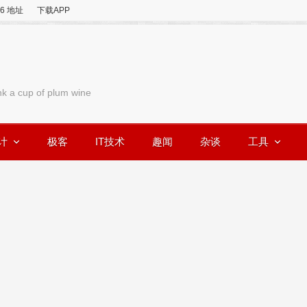
v6 地址
下载APP
nk a cup of plum wine
计
极客
IT技术
趣闻
杂谈
工具