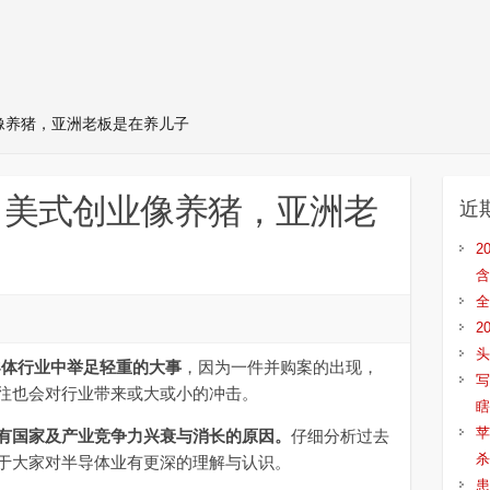
像养猪，亚洲老板是在养儿子
：美式创业像养猪，亚洲老
近
2
含
全
2
头
导体行业中举足轻重的大事
，因为一件并购案的出现，
写
往也会对行业带来或大或小的冲击。
瞎
苹
有国家及产业竞争力兴衰与消长的原因。
仔细分析过去
杀
于大家对半导体业有更深的理解与认识。
患