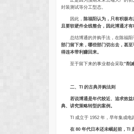
封装测试等分工型态。
因此，
陈福阳认为，只有积极布局
且要软硬件全线整合，因此博通才有
总结博通的并购手法，在陈福阳手
部门留下来，哪些部门切出去，甚至
得连本带利赚回来。
至于留下来的事业都会采取
“削
二、TI 的古典并购法则
若说博通是年代较近、追求效益极
典、讲究策略转型的案例。
TI 成立于 1952 年，早年集成电路发明
在 80 年代日本还未崛起前，T