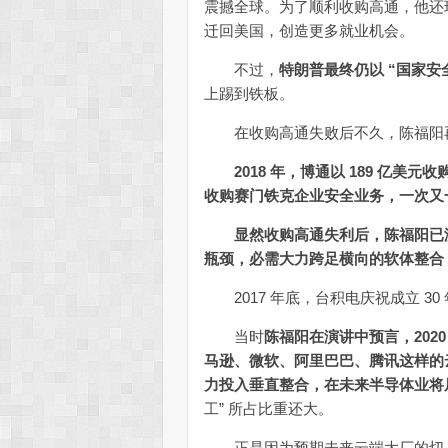
震撼全球。为了顺利收购高通，他还
迁回美国，创造更多就业机会。
不过，
特朗普最终仍以 “国家安
上踢到铁板。
在收购高通失败后不久，陈福阳再
2018 年，博通以 189 亿美元收购软
收购赛门铁克企业安全业务，一次又
显然收购高通失利后，陈福阳已没
瓶颈，必需大力跨足横向的软体整合
2017 年底，台积电庆祝成立 3
当时
陈福阳在演讲中预言，2020
马逊、微软、阿里巴巴、腾讯这样的
力投入垂直整合，在未来半导体业将
工” 所占比重还大。
正是因为预期未来云端大厂的切入，