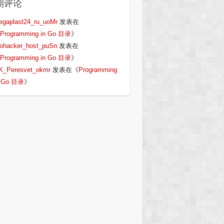
期评论
egaplast24_ru_uoMr
发表在
Programming in Go 目录
》
iohacker_host_puSn
发表在
Programming in Go 目录
》
K_Peresvet_okmr
发表在《
Programming
n Go 目录
》