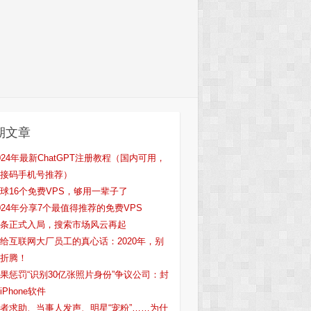
期文章
024年最新ChatGPT注册教程（国内可用，
接码手机号推荐）
球16个免费VPS，够用一辈子了
024年分享7个最值得推荐的免费VPS
条正式入局，搜索市场风云再起
给互联网大厂员工的真心话：2020年，别
折腾！
果惩罚“识别30亿张照片身份”争议公司：封
iPhone软件
者求助、当事人发声、明星“宠粉”……为什