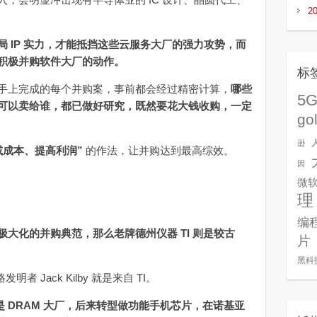
2
 IP 实力，才能抵挡这些云服务大厂的强力攻势，而
积极并购软件大厂的动作。
标
上完成的每个并购案，事前都会经过精密计算，
哪些
5
可以卖给谁，都已做好研究，既然要花大钱收购，一定
go
逊
减成本、提高利润”
的作法，让并购达到最高综效。
因
微
理
编
大化的并购典范，那么老牌德州仪器 TI 则是较古
片
黑科
者 Jack Kilby 就是来自 TI。
I 是 DRAM 大厂，后来转型做功能手机芯片，在诺基亚