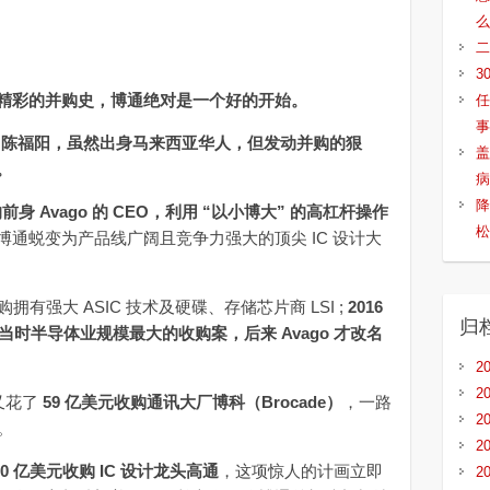
么
二
3
精彩的并购史，博通绝对是一个好的开始。
任
事
EO 陈福阳，虽然出身马来西亚华人，但发动并购的狠
盖
。
病
降
前身 Avago 的 CEO，利用 “以小博大” 的高杠杆操作
松
博通蜕变为产品线广阔且竞争力强大的顶尖 IC 设计大
收购拥有强大 ASIC 技术及硬碟、存储芯片商 LSI ;
2016
归
为当时半导体业规模最大的收购案，后来 Avago 才改名
2
2
又花了
59 亿美元收购通讯大厂博科（Brocade）
，一路
2
。
2
00 亿美元收购 IC 设计龙头高通
，这项惊人的计画立即
2