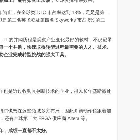
品加上产能有如火上加油
，立即发挥相乘效果。
年为止，在全球类比 IC 市占率达到 18%，足足是第二
两倍，也是第三名英飞凌及第四名 Skyworks 市占 6% 的三
I 的并购历程是观察产业变化最好的教材，不仅记录
每一个并购，快速取得转型过程最需要的人才、技术、
助企业完成转型挑战的强大工具。
也是透过收购具创新技术的企业，得以长年垄断微处
尔也想在这些领域多方布局，因此并购动作也跟着加
，还有全球第二大 FPGA 供应商 Altera 等。
年，成绩一直都不太好。