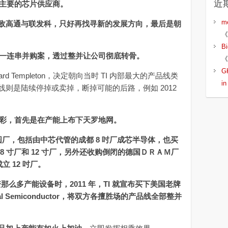
近
最主要的芯片供应商。
m
I 不敌高通与联发科，只好再找寻新的发展方向，最后是朝
《
B
动一连串并购案，透过整并让公司彻底转骨。
《
G
ard Templeton，决定朝向当时 TI 内部最大的产品线类
i
则是陆续停掉或卖掉，断掉可能的后路，例如 2012
精彩，首先是在产能上布下天罗地网。
座晶圆厂，包括由中芯代管的成都 8 吋厂成芯半导体，也买
旗下的 8 寸厂和 12 寸厂，另外还收购倒闭的德国ＤＲＡＭ厂
立 12 吋厂。
资那么多产能设备时，2011 年，TI 就宣布买下美国老牌
nal Semiconductor，将双方各擅胜场的产品线全部整并