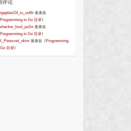
期评论
egaplast24_ru_uoMr
发表在
Programming in Go 目录
》
iohacker_host_puSn
发表在
Programming in Go 目录
》
K_Peresvet_okmr
发表在《
Programming
n Go 目录
》