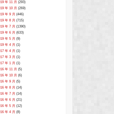
019 年 11 月
(293)
019 年 10 月
(269)
019 年 9 月
(446)
019 年 8 月
(715)
019 年 7 月
(1390)
019 年 6 月
(633)
019 年 5 月
(9)
019 年 4 月
(1)
017 年 4 月
(1)
017 年 3 月
(1)
017 年 1 月
(1)
016 年 11 月
(5)
016 年 10 月
(6)
016 年 9 月
(5)
016 年 8 月
(14)
016 年 7 月
(14)
016 年 6 月
(21)
016 年 5 月
(12)
016 年 4 月
(8)