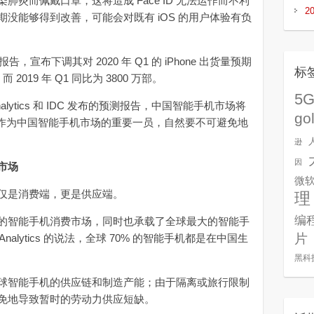
而佩戴口罩，这将造成 Face ID 无法运作而不利
2
没能够得到改善，可能会对既有 iOS 的用户体验有负
宣布下调其对 2020 年 Q1 的 iPhone 出货量预期
标
而 2019 年 Q1 同比为 3800 万部。
5
alytics 和 IDC 发布的预测报告，中国智能手机市场将
go
，苹果作为中国智能手机市场的重要一员，自然要不可避免地
逊
因
市场
微
是消费端，更是供应端。
理
编
智能手机消费市场，同时也承载了全球最大的智能手
片
Analytics 的说法，全球 70% 的智能手机都是在中国生
黑科
智能手机的供应链和制造产能；由于隔离或旅行限制
免地导致暂时的劳动力供应短缺。