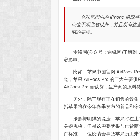
全球范围内的 iPhone 供应将
点位于湖北省以外，并且所有这
期的要慢。
雷锋网(公众号：雷锋网)了解到
著影响。
比如，苹果中国官网 AirPods P
道，苹果 AirPods Pro 的三
AirPods Pro 更缺货，生产商
另外，除了现有正在销售的设备，
括苹果将在今年春季发布的新品和今
按照郭明錤的说法，苹果将在上半
关键规格，但是这需要苹果与供货商
产标准——但疫情会导致苹果员工来