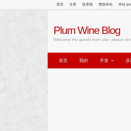
首页
文章
联系我
赞助本站
本站 ip
Plum Wine Blog
Welcome the guests from afar, please dri
首页
我的
开发
设