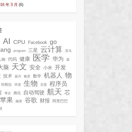
016 年 3 月
(6)
签
AI
G
go
CPU
Facebook
云计算
lang
三星
program
亚马
医学
华为
健康
代码
人物
基
天文
开发
大脑
安全
小米
物
机器人
技术
软
数学
探月
教育
生物
程序员
特斯拉
环境
百度
航天
芯
自动驾驶
程
腾讯
考古
苹果
谷歌
财报
阿里巴巴
融资
技