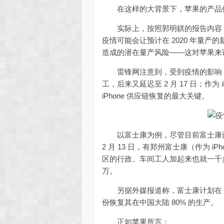
在这样的大背景下，苹果的产品
实际上，按照郭明錤的报告内容，苹
疫情可能会让预计在 2020 年量
造成的潜在量产风险——这对苹果来
雷锋网注意到，受到疫情的影响，包括
工，后来又延迟至 2 月 17 日；作为
iPhone 供应链恢复的最大关键。
以富士康为例，尽管目前富士康已
2 月 13 日，有郑州富士康（作为 
区的行政、车间工人加起来也就一千多不
万。
另据外媒报道称，富士康计划在 2 月
份恢复其在中国大陆 80% 的生产。
正如苹果所言：