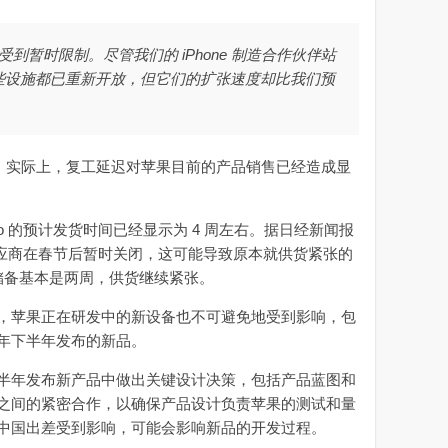
受到暂时限制。尽管我们的 iPhone 制造合作伙伴站
些设施都已重新开放，但它们的扩张速度却比我们预
，实际上，复工延迟对苹果目前的产品销售已经造成显
ro 的预计发货时间已经显示为 4 周左右。据日经新闻报
大主要供应商在春节后暂时关闭，这可能导致原本就供货紧张的
的原料储备基本是两周，供货继续紧张。
苹果正在研发中的新设备也不可避免地受到影响，包
年下半年发布的新品。
年发布新产品中做出关键设计决策，包括产品蓝图和
之间的紧密合作，以确保产品设计负责苹果的测试和量
中国出差受到影响，可能会影响新品的开发过程。