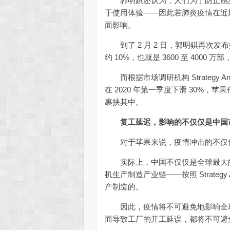
郭明錤还认为，人们为了防止感染肺炎
于使用体验——因此若肺炎疫情在近期
面影响。
到了 2 月 2 日，郭明錤再次发布报告，
约 10%，也就是 3600 至 4000 万部，
而根据市场调研机构 Strategy An
在 2020 年第一季度下滑 30%
裹挟其中。
复工延迟，影响的不仅仅是中国
对于苹果来说，疫情冲击的不仅仅
实际上，中国不仅仅是全球最大的
机生产制造产业链——按照 Strategy 
产制造的。
因此，疫情将不可避免地影响全球
而导致工厂的开工延误，都将不可避