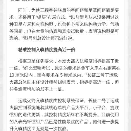
同时，为使三颗星并联后的星间距和星罩间距满足要
求，还采用了“错层”布局方式。“以前型号从来没采用过这
种卫星布局和火箭构型，也曾担心带来结构动力学、气动
等问题，但在大量的仿真和真实试验后，表明该构型是可
靠的。”型号副总设计师冯淑红说。
精准控制入轨精度提高近一倍
根据卫星任务要求，本发火箭入轨精度指标提高了近
一倍。“好比驾照考试，原先的要求是倒车入库左右距离在
10 厘米以内，而今要求在 5 厘米以内。”长征二号丁运载
火箭总体副主任设计师郝钏钏表示，指标提高近一倍，但
任务难度增加的却不止一倍。
运载火箭入轨精度由控制系统保证。长征二号丁运载
火箭控制系统随着其核心单机产品大平台、小平台、捷联
惯组的迭代更新，其控制精度始终在不断提升。目前使用
的八表光纤惯组产品已是性能最优的产品，如何进一步提
升入轨精度？无疑是一次挑战。