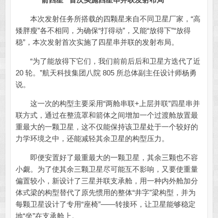
本次发射任务所搭载的四颗星来自不同卫星厂家，“高
矮胖瘦”各不相同，为确保“打得动”，又能“放得下”“放得
稳”，本次发射首次实施了四星串并联的发射布局。
“为了能放得下它们，我们前前后后和卫星方迭代了近
20 轮。”航天科技集团八院 805 所总体副主任设计师杨勇
说。
这一次的构型主要采用“两舱串联+上层并联”四星串并
联方式，通过在整流罩和箭体之间增加一个过渡舱放置最
重最大的一颗卫星，这不仅能保持该卫星处于一个较好的
力学环境之中，还能减轻其余卫星的构型压力。
即便安置好了最重最大的一颗卫星，其余三颗也不容
小觑。为了使其余三颗卫星尽可能互不影响，又要使重量
偏置较小，新设计了三星并联支承舱，用一种内外舱加分
体式梁的构型替代了原先惯用的整体“井字”梁构型，并为
每颗卫星设计了专用“座椅”——转接环，让卫星能够稳定
地“坐”在支承舱上。