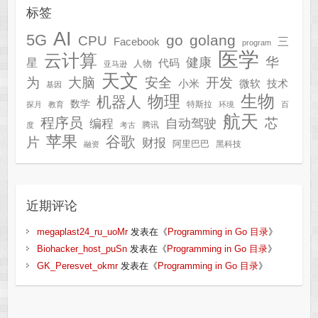
标签
AI
5G
go
golang
CPU
三
Facebook
program
医学
云计算
华
健康
星
代码
人物
亚马逊
天文
为
开发
大脑
安全
技术
小米
微软
基因
生物
物理
机器人
数学
特斯拉
探月
教育
环境
百
航天
程序员
芯
自动驾驶
编程
腾讯
度
考古
苹果
谷歌
片
财报
阿里巴巴
黑科技
融资
近期评论
megaplast24_ru_uoMr
发表在《
Programming in Go 目录
》
Biohacker_host_puSn
发表在《
Programming in Go 目录
》
GK_Peresvet_okmr
发表在《
Programming in Go 目录
》