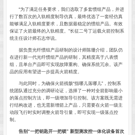
“为了满足任务要求，我们选取了多套惯组产品，并进
行了数百次的入轨精度制导仿真，最终优选了一套经仿真
能够满足入轨精度要求，且数据最稳定的惯组产品。有效
保证了火箭最终的入轨精度。”长征二号丁运载火箭控制系
统主任设计师石志华说。
据负责光纤惯组产品研制的设计师陈珊介绍，团队仍
在进行新一代光纤惯组产品的研制，其精度高于八表惯
组，且单台产品即可实现故障重构、确保系统冗余。该产
品的应用有望进一步提高火箭精度。
与此同时，为确保火箭残骸“指哪儿落哪儿”，控制系
统团队通过充分的调研论证，选择了一种对全箭影响最小
的落点控制方法，即一级增加导引控制。该方案既无需进
行结构改进，也无需新增箭上产品，只需要在火箭一级主
动段飞行时实时调整火箭导引量，即可实现一级落点控
制。
告别“一把钥匙开一把锁” 新型测发控一体化设备首次