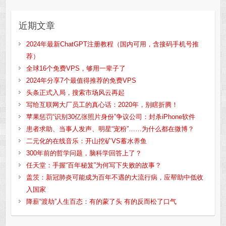
近期文章
2024年最新ChatGPT注册教程（国内可用，含接码手机号推
荐）
全球16个免费VPS，够用一辈子了
2024年分享7个最值得推荐的免费VPS
头条正式入局，搜索市场风云再起
写给互联网大厂员工的真心话：2020年，别瞎折腾！
苹果惩罚“识别30亿张照片身份”争议公司：封杀iPhone软件
患者求助、当事人发声、明星“宠粉”……为什么都在微博？
二元化的在线音乐：开山挖矿VS蓄水养鱼
300年前的哲学问题，脑科学回答上了？
任天堂：手握“百年秘笈”为何写下失败的故事？
盖茨：新冠肺炎可能成为百年不遇的大流行病，应帮助中低收
入国家
降薪“渡劫”人生百态：有的蒙了头 有的反而松了口气