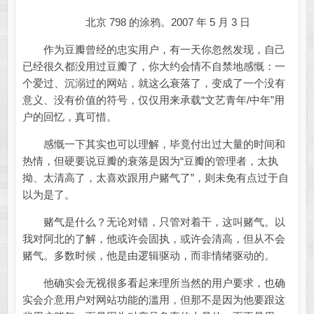
北京 798 的涂鸦。2007 年 5 月 3 日
作为豆瓣曾经的忠实用户，有一天你忽然发现，自己
已经很久都没用过豆瓣了，你大约会情不自禁地感慨：一
个爱过、沉溺过的网站，就这么衰落了，变成了一个没有
意义、没有价值的符号，仅仅用来承载“文艺青年/中年”用
户的回忆，真可惜。
感慨一下其实也可以理解，毕竟付出过大量的时间和
热情，但硬要说豆瓣的衰落是因为“豆瓣的管理者，太执
拗、太清高了，太喜欢跟用户赌气了”，则未免有点过于自
以为是了。
赌气是什么？无论对错，只管对着干，这叫赌气。以
我对阿北的了解，他或许会固执，或许会清高，但从不会
赌气。多数时候，他是由逻辑驱动，而非情绪驱动的。
他确实会无视很多看起来理所当然的用户要求，也确
实会介意用户对网站功能的滥用，但那不是因为他要跟这