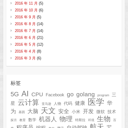
2016 年 11 月
(5)
2016 年 10 月
(6)
2016 年 9 月
(5)
2016 年 8 月
(14)
2016 年 7 月
(14)
2016 年 6 月
(21)
2016 年 5 月
(12)
2016 年 4 月
(8)
2016 年 3 月
(6)
标签
AI
5G
go
golang
CPU
三
Facebook
program
医学
云计算
华
健康
星
代码
人物
亚马逊
天文
为
开发
大脑
安全
技术
小米
微软
基因
生物
物理
机器人
数学
特斯拉
探月
教育
环境
百
航天
程序员
芯
自动驾驶
编程