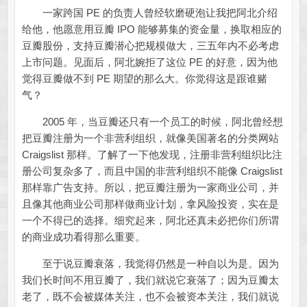
一家跨国 PE 的负责人曾经软磨硬泡让我把阿北介绍
给他，他愿意用豆瓣 IPO 能够募集的资金量，换取相应的
豆瓣股份，支持豆瓣潜心把规模做大，三五年内不必考虑
上市问题。见面后，阿北婉拒了这位 PE 的好意，因为他
觉得豆瓣做不到 PE 期望的那么大。你觉得这是跟谁赌
气？
2005 年，当豆瓣还只有一个员工的时候，阿北曾经想
把豆瓣注册为一个非营利组织，就像美国著名的分类网站
Craigslist 那样。了解了一下他发现，注册非营利组织比注
册公司复杂多了，而且中国的非营利组织不能像 Craigslist
那样靠广告支持。所以，把豆瓣注册为一家商业公司，并
且像其他商业公司那样做商业计划，拿风险投资，实在是
一个不得已的选择。细究起来，阿北还真未必把你们所谓
的商业成功看得那么重要。
至于说豆瓣衰落，我觉得仍然是一种自以为是。因为
我们长时间不用豆瓣了，我们就说它衰落了；因为豆瓣太
老了，既不会被媒体关注，也不会被资本关注，我们就说