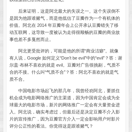
后来证明，这是阿北最大的失误之一。这个失误倒不
是因为他跟谁赌气，而是他低估了豆瓣作为一个有机体的
价值。阿北在 2014 年豆瓣年会上公开承认豆瓣错失了移
动互联网，这导致一度被认为走得很顺畅的豆瓣的商业故
事也差不多戛然而止。
阿北更受批评的，可能是他的所谓“商业洁癖”。就像
有人说，Google 如何定义“Don’t be evil”中的“evil”？答：谢
尔盖·布林不喜欢的就是 evil。豆瓣对广告很挑剔，气质不
合的不接。什么叫“气质不合”？答：阿北不喜欢的就是气
质不合。
中国电影市场起飞的那几年，我曾经劝阿北，要抓住
机会成为电影网络推广的主渠道，因为中国肯定会成为全
球最大的电影市场，新片的网络推广一定会有大量资金进
入。阿北说，确实考虑过，但最后还是决定豆瓣不介入影
片的宣传推广，因为豆瓣官方介入一定会影响用户对影片
评分公正性的看法。你觉得这是跟谁赌气？