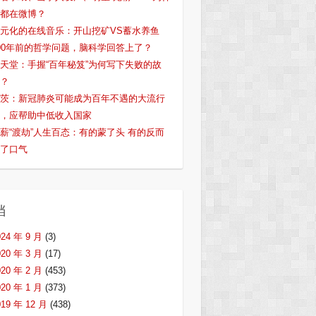
都在微博？
元化的在线音乐：开山挖矿VS蓄水养鱼
00年前的哲学问题，脑科学回答上了？
天堂：手握“百年秘笈”为何写下失败的故
？
茨：新冠肺炎可能成为百年不遇的大流行
，应帮助中低收入国家
薪“渡劫”人生百态：有的蒙了头 有的反而
了口气
档
024 年 9 月
(3)
020 年 3 月
(17)
020 年 2 月
(453)
020 年 1 月
(373)
019 年 12 月
(438)