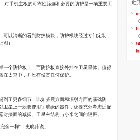
近
的温差，对手机主板的可靠性筛选和必要的防护是一项重要工
m
《
B
可以清晰的看到防护模块，防护模块经过专门定制，
《
上图）
G
i
一个防护板上，而防护板直接外挂在卫星星体。值得
露在太空中，并没有设置任何保护。
到了更多细节，比如减震方面和辐射方面的基础防
以卫星上一般要使用宇航级的器件，还要充分考虑适配
器对接面的减振、卫星主结构与小米之间的隔振。
完全一样”，史晓伟说。