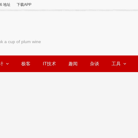
v6 地址
下载APP
nk a cup of plum wine
计
极客
IT技术
趣闻
杂谈
工具