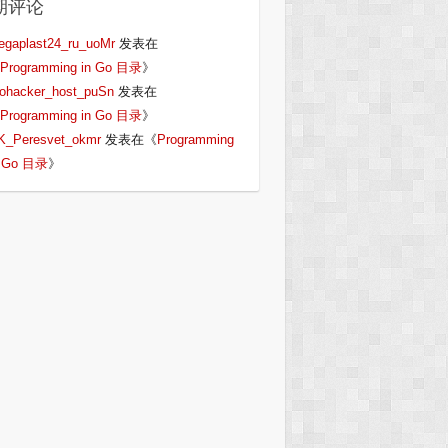
期评论
egaplast24_ru_uoMr
发表在
Programming in Go 目录
》
iohacker_host_puSn
发表在
Programming in Go 目录
》
K_Peresvet_okmr
发表在《
Programming
n Go 目录
》