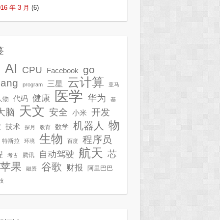
016 年 3 月
(6)
签
AI
G
go
CPU
Facebook
云计算
lang
三星
program
亚马
医学
华为
健康
代码
人物
基
天文
开发
大脑
安全
小米
物
机器人
技术
软
数学
探月
教育
生物
程序员
特斯拉
环境
百度
航天
芯
自动驾驶
程
腾讯
考古
苹果
谷歌
财报
阿里巴巴
融资
技