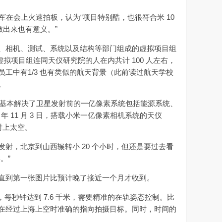
在会上火速拍板，认为“项目特别酷，也很符合米 10
做出来也有意义。”
相机、测试、系统以及结构等部门组成的虚拟项目组
整个虚拟项目组连同天仪研究院的人在内共计 100 人左右，
工中有1/3 也有类似的航天背景（此前读过航天学校
。
院基本解决了卫星发射前的一亿像素系统包括能源系统、
年 11 月 3 日，搭载小米一亿像素相机系统的天仪
射上太空。
，北京到山西辗转小 20 个小时，但还是要过去看
。”
到第一张图片比预计晚了接近一个月才收到。
，每秒钟达到 7.6 千米，需要精准的在轨姿态控制。比
在经过上海上空时准确的指向拍摄目标。同时，时间的