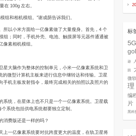
2
量在 100g 左右。
模组和相机模组。”谢成荫告诉我们。
所以小米方面给一亿像素做了大量瘦身。首先，4 个
标
机模组；同时，手机外壳、电池、触摸屏等元器件通通被
5
亿像素相机模组。
go
逊
星大脑作为整体的控制单元，小米一亿像素系统和卫
因
操作系统的微型计算机主板来进行信息中继转达和传输。卫星
微
向手机主板发射指令，最终完成相关的拍照以及照片的
理
编
系统，在星体上也不只是一个一亿像素系统。卫星载
片
以每个系统包括供电系统都要独立定制。
黑科
消费版还是一样的吗？
上一亿像素系统要对抗跨度更大的温度，在轨卫星将