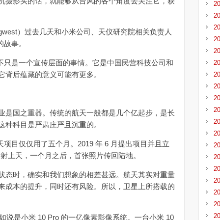
机摄影头的话，就能够从台风的各个角度去关注它，获
2
2
2
ingwest）过去几天和小米公司、天仪研究院相关负责人
2
照的故事。
2
实并不只是一个宣传层面的事情。它是中国民营科技公司和
2
它背后蕴藏的意义可能有更多。
2
2
2
2
是国之重器。传统的航天一般都是几个亿起步，是长
2
这种科目是严肃庄严且沉重的。
2
天项目仅仅用了五个月。2019 年 6 月提出项目并且立
2
发射上天，一个月之后，首张照片传回陆地。
2
2
态时，确实和我们想象的相差甚远。航天其实对重量
2
来成本的提升，同时还有风险。所以，卫星上所搭载的
2
。
2
2
说是小米 10 Pro 的一亿像素影像系统。一台小米 10