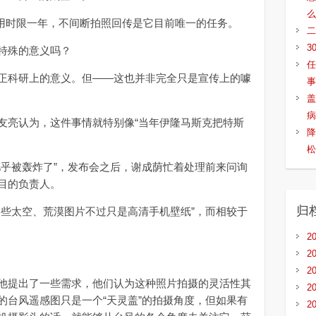
么
计使用时限一年，不间断拍照回传是它目前唯一的任务。
二
3
特殊的意义吗？
任
科研上的意义。但——这也并非完全只是宣传上的噱
事
盖
病
亮认为，这件事情就特别像“当年伊隆马斯克把特斯
降
松
乎被轰炸了”，发布会之后，谢成荫忙着处理前来问询
目的负责人。
归
些太空、荒漠图片不过只是高清手机壁纸”，而相较于
2
2
2
提出了一些需求，他们认为这种照片拍摄的灵活性其
2
的台风遥感图只是一个“天灵盖”的拍摄角度，但如果有
2