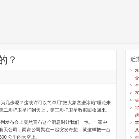
天的？
近
2
含
全
2
头
共分为几步呢？这或许可以简单用“把大象塞进冰箱”理论来
写
第二步把卫星打到天上，第三步把卫星数据回收回来。
瞎
 系列发布会上突然宣布这个消息时让我们一惊。一家中
苹
航天公司，两家公司聚在一起突发奇想，就这样把一台
杀
 500 公里的太空上。
患