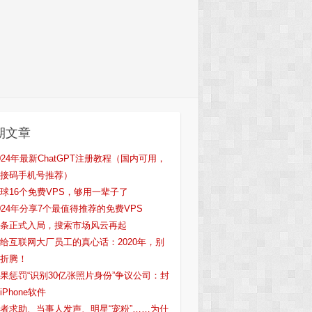
期文章
024年最新ChatGPT注册教程（国内可用，
接码手机号推荐）
球16个免费VPS，够用一辈子了
024年分享7个最值得推荐的免费VPS
条正式入局，搜索市场风云再起
给互联网大厂员工的真心话：2020年，别
折腾！
果惩罚“识别30亿张照片身份”争议公司：封
iPhone软件
者求助、当事人发声、明星“宠粉”……为什