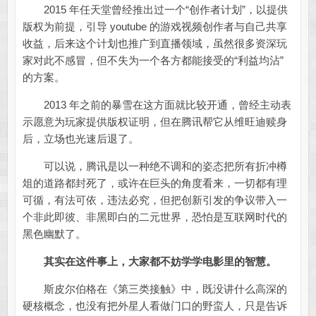
2015 年任天堂曾经推出过一个“创作者计划”，以提供
版权为前提，引导 youtube 的游戏视频创作者与自己共享
收益，后来这个计划也推广到直播领域，虽然很多资深玩
家对此不感冒，但不失为一个各方都能接受的“利益均沾”
的方案。
2013 年之前的暴雪在这方面就比较开通，曾经主动表
示愿意为玩家提供版权证明，但在腾讯帮它从维旺迪赎身
后，立场也光速后退了。
可以说，腾讯是以一种绝不调和的姿态把所有折冲樽
俎的道路都封死了，或许在巨头的角度看来，一切都有理
可循，有法可依，违法必究，但把创新引发的争议带入一
个非此即彼、非黑即白的二元世界，恐怕是互联网时代的
黑色幽默了。
其实在这件事上，大家都不妨学学电影里的智慧。
斯皮尔伯格在《第三类接触》中，既没讲什么高深的
硬核概念，也没有把外星人看做门口的野蛮人，只是告诉