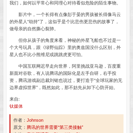
我们，如何以平常心和同理心对待看似危险的陌生事物。
影片中，一个长得有点像彭于晏的男孩被长得像马云
的外星人“劫持”了，这似乎是个比悲伤更悲伤的故事了，
做母亲的自然撕心裂肺。
但你从孩子的角度来看，神秘的外星飞船也不过是一
个大号玩具，跟《绿野仙踪》里的奥兹国没什么区别，外
星人也不比小熊维尼或跳跳虎更可怕。
中国互联网迟早走向世界，阿里挑战亚马逊，百度重
新面对谷歌，有人说腾讯的国际化是左手自研，右手投
资，腾讯游戏副总裁刘铭也说过，要打造于“全球玩家的无
边界虚拟世界”，既然如此，那不妨先从卸下心防开始。
来自:
钛媒体
作者：
Johnson
原文：
腾讯的世界需要“第三类接触”