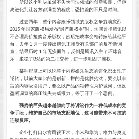
所以这个判决虽然不失为司法领域的创新实践，但距
离进化到让各方都满意的程度，恐怕差的不只是时间。
过去两年，整个内容娱乐领域的版权之争愈演愈烈，
2015 年国家版权局发布“最严版权令”时，坊间曾指腾讯以
不合理高价抢购音乐版权，然后把成本变相转嫁给其他平
台，去年 1 月一度传出腾讯正接受有关部门的反垄断调
查，结果历时 1 年无疾而终，反倒是腾讯入主了环球音
乐，坐稳了B站的第二把交椅，进一步巩固了霸权。
某种程度上可以说整个内容娱乐生态的进化都出现了
逆转，以前大家比的是创新，拼的是优胜劣汰，要么以丰
富的内容吸引用户，要么以产品的独特性为护城河，但反
垄断调查的高压线失去威慑力，等于开了一个恶例。
强势的巨头越来越倾向于将诉讼作为一种低成本的竞
争手段，维护自己的市场支配地位，这可能带来不可控的
连锁反应。
企业打打口水官司很正常，小米和华为，格力与奥克