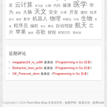
医学
云计算
华
健康
星
代码
人物
亚马逊
天文
为
开发
大脑
安全
技术
小米
微软
基因
生物
物理
机器人
数学
特斯拉
探月
教育
环境
百
航天
程序员
芯
自动驾驶
编程
腾讯
度
考古
苹果
谷歌
片
财报
阿里巴巴
黑科技
融资
近期评论
megaplast24_ru_uoMr
发表在《
Programming in Go 目录
》
Biohacker_host_puSn
发表在《
Programming in Go 目录
》
GK_Peresvet_okmr
发表在《
Programming in Go 目录
》
Copyright © 2026
Plum Wine Blog
青梅酒博客 -
免责声明
-
联系方式
-
使用Vultr