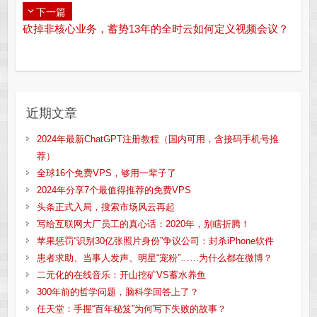
下一篇
砍掉非核心业务，蓄势13年的全时云如何定义视频会议？
近期文章
2024年最新ChatGPT注册教程（国内可用，含接码手机号推
荐）
全球16个免费VPS，够用一辈子了
2024年分享7个最值得推荐的免费VPS
头条正式入局，搜索市场风云再起
写给互联网大厂员工的真心话：2020年，别瞎折腾！
苹果惩罚“识别30亿张照片身份”争议公司：封杀iPhone软件
患者求助、当事人发声、明星“宠粉”……为什么都在微博？
二元化的在线音乐：开山挖矿VS蓄水养鱼
300年前的哲学问题，脑科学回答上了？
任天堂：手握“百年秘笈”为何写下失败的故事？