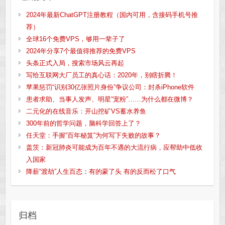
2024年最新ChatGPT注册教程（国内可用，含接码手机号推
荐）
全球16个免费VPS，够用一辈子了
2024年分享7个最值得推荐的免费VPS
头条正式入局，搜索市场风云再起
写给互联网大厂员工的真心话：2020年，别瞎折腾！
苹果惩罚“识别30亿张照片身份”争议公司：封杀iPhone软件
患者求助、当事人发声、明星“宠粉”……为什么都在微博？
二元化的在线音乐：开山挖矿VS蓄水养鱼
300年前的哲学问题，脑科学回答上了？
任天堂：手握“百年秘笈”为何写下失败的故事？
盖茨：新冠肺炎可能成为百年不遇的大流行病，应帮助中低收
入国家
降薪“渡劫”人生百态：有的蒙了头 有的反而松了口气
归档