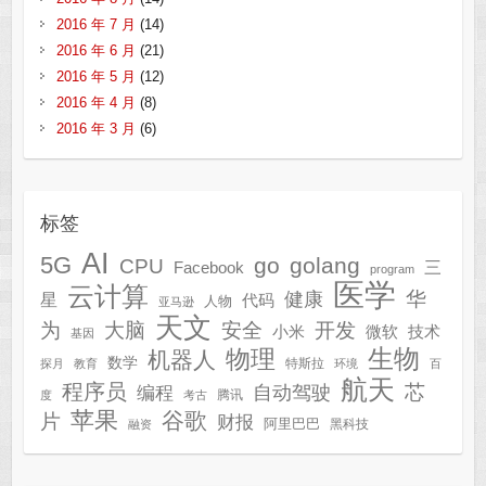
2016 年 7 月
(14)
2016 年 6 月
(21)
2016 年 5 月
(12)
2016 年 4 月
(8)
2016 年 3 月
(6)
标签
AI
5G
go
golang
CPU
三
Facebook
program
医学
云计算
华
健康
星
代码
人物
亚马逊
天文
为
开发
大脑
安全
技术
小米
微软
基因
生物
物理
机器人
数学
特斯拉
探月
教育
环境
百
航天
程序员
芯
自动驾驶
编程
腾讯
度
考古
苹果
谷歌
片
财报
阿里巴巴
黑科技
融资