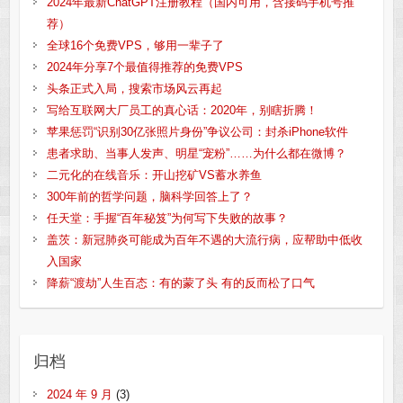
2024年最新ChatGPT注册教程（国内可用，含接码手机号推
荐）
全球16个免费VPS，够用一辈子了
2024年分享7个最值得推荐的免费VPS
头条正式入局，搜索市场风云再起
写给互联网大厂员工的真心话：2020年，别瞎折腾！
苹果惩罚“识别30亿张照片身份”争议公司：封杀iPhone软件
患者求助、当事人发声、明星“宠粉”……为什么都在微博？
二元化的在线音乐：开山挖矿VS蓄水养鱼
300年前的哲学问题，脑科学回答上了？
任天堂：手握“百年秘笈”为何写下失败的故事？
盖茨：新冠肺炎可能成为百年不遇的大流行病，应帮助中低收
入国家
降薪“渡劫”人生百态：有的蒙了头 有的反而松了口气
归档
2024 年 9 月
(3)