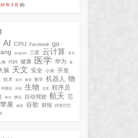
016 年 3 月
(6)
签
AI
G
go
CPU
Facebook
云计算
lang
三星
program
亚马
医学
华为
健康
代码
人物
基
天文
开发
大脑
安全
小米
物
机器人
技术
软
数学
探月
教育
生物
程序员
特斯拉
环境
百度
航天
芯
自动驾驶
程
腾讯
考古
苹果
谷歌
财报
阿里巴巴
融资
技