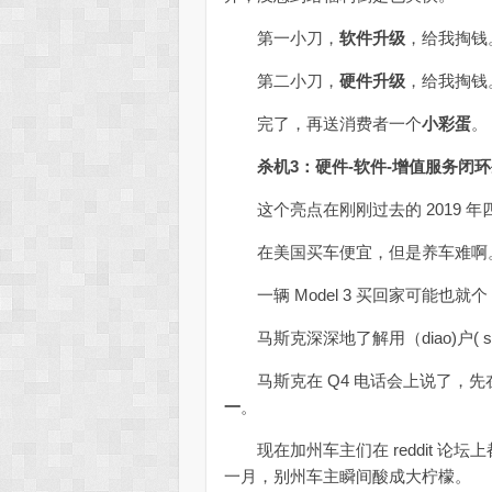
第一小刀，
软件升级
，给我掏钱
第二小刀，
硬件升级
，给我掏钱
完了，再送消费者一个
小彩蛋
。
杀机3：硬件-软件-增值服务闭
这个亮点在刚刚过去的 2019 
在美国买车便宜，但是养车难啊
一辆 Model 3 买回家可能也就个 4
马斯克深深地了解用（diao)户( 
马斯克在 Q4 电话会上说了，先
一
。
现在加州车主们在 reddit 论
一月，别州车主瞬间酸成大柠檬。