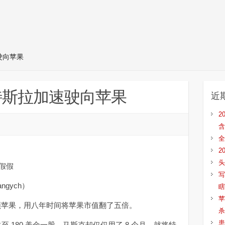
驶向苹果
特斯拉加速驶向苹果
近
2
含
全
2
头
假假
写
gych）
瞎
苹
领苹果，用八年时间将苹果市值翻了五倍。
杀
患
至 180 美金一股，马斯克却仅仅用了 8 个月，就将特