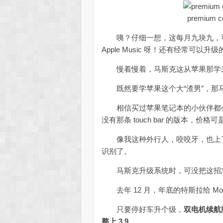
premium
咦？仔细一想，这每月九块九，可
Apple Music 呀！还有经常可以
慢着慢着，马斯克这从苹果那学来
既然要学苹果这个大“渣男”，那
相信买过苹果笔记本的小伙伴都会发现，这长
没有那条 touch bar 的版本，价
像我这种外行人，咬咬牙，也上了个带 
识别了。
马斯克升级系统时，可没把这招
去年 12 月，年底的特斯拉给 Mod
只要停好车升个级，
双电机续航版的
整上 3.9。