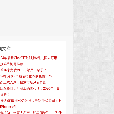
期文章
024年最新ChatGPT注册教程（国内可用，
接码手机号推荐）
球16个免费VPS，够用一辈子了
024年分享7个最值得推荐的免费VPS
条正式入局，搜索市场风云再起
给互联网大厂员工的真心话：2020年，别
折腾！
果惩罚“识别30亿张照片身份”争议公司：封
iPhone软件
者求助、当事人发声、明星“宠粉”……为什