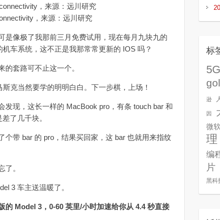
2
 connectivity，来源：远川研究
是像极了我那前三月免费试用，现在每月九块九的
升级的机车系统，这不正是我那常常更新的 IOS 吗？
标
5
的套路可不止这一个。
go
马斯克当然要学的明明白白。下一步棋，上场！
逊
一样的 MacBook pro，有条 touch bar 和
因
格可是差了几千块。
微
理
bar 的 pro，结果买回家，这 bar 也就用来指纹
编
片
忘了。
黑科
el 3 车主送温暖了。
 Model 3，0-60 英里/小时加速给你从 4.4 秒直接