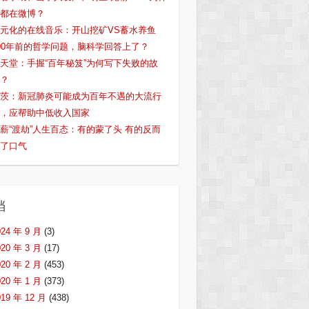
都在微博？
元化的在线音乐：开山挖矿VS蓄水养鱼
00年前的哲学问题，脑科学回答上了？
天堂：手握“百年秘笈”为何写下失败的故
？
茨：新冠肺炎可能成为百年不遇的大流行
，应帮助中低收入国家
薪“渡劫”人生百态：有的蒙了头 有的反而
了口气
档
024 年 9 月
(3)
020 年 3 月
(17)
020 年 2 月
(453)
020 年 1 月
(373)
019 年 12 月
(438)