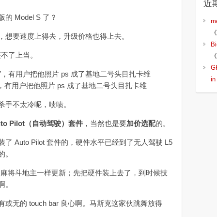
近
odel S 了？
m
《
想要速度上得去，升级价格也得上去。
B
买不了上当。
《
G
i
子”，有用户把他照片 ps 成了基地二号头目扎卡维
杀手不太冷呢，啧啧。
uto Pilot（自动驾驶）套件
，当然也是要
加价选配
的。
to Pilot 套件的，硬件水平已经到了无人驾驶 L5
的。
之前的麻将斗地主一样更新；先把硬件装上去了，到时候技
啊。
 touch bar 良心啊。马斯克这家伙跳舞放得