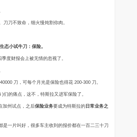
。
。刀刀不致命，细火慢炖割你肉。
环生态小试牛刀：保险。
年四季度财报会上被无情的忽视了。
。
0000 刀，可每个月光是保险也得花 200-300 刀。
si )们的痛点，这不，特斯拉又进军保险了。
在加州试点，之后
保险业务
要成为特斯拉的
日常业务之
坛上都是一片叫好，很多车主收到的报价都在一百二三十刀