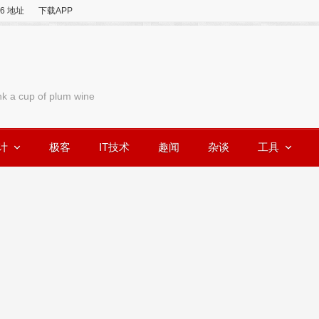
v6 地址
下载APP
nk a cup of plum wine
计
极客
IT技术
趣闻
杂谈
工具