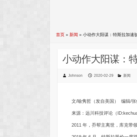
首页
»
新闻
»
小动作大阳谋：特斯拉加速
小动作大阳谋：
Johnson
2020-02-29
新闻
文/喻隽哲（发自美国） 编辑/张
来源：远川科技评论（ID:kechuan
2011 年，乔帮主离世，库克带
2019 年 6 月，特斯拉股价一度跌