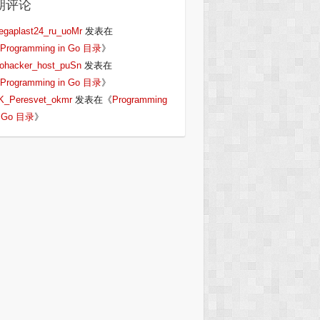
期评论
egaplast24_ru_uoMr
发表在
Programming in Go 目录
》
iohacker_host_puSn
发表在
Programming in Go 目录
》
K_Peresvet_okmr
发表在《
Programming
n Go 目录
》