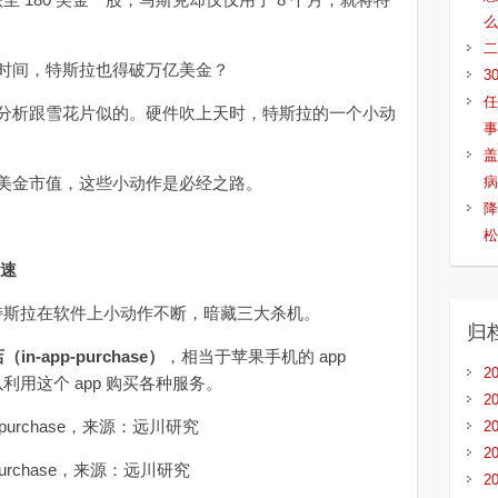
么
二
间，特斯拉也得破万亿美金？
3
任
析跟雪花片似的。硬件吹上天时，特斯拉的一个小动
事
盖
金市值，这些小动作是必经之路。
病
降
松
加速
，特斯拉在软件上小动作不断，暗藏三大杀机。
归
-app-purchase）
，相当于苹果手机的 app
2
以利用这个 app 购买各种服务。
2
2
2
p-purchase，来源：远川研究
2