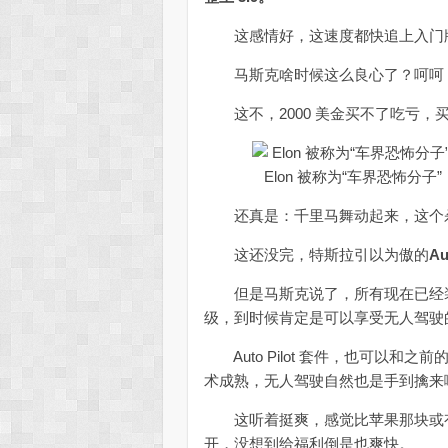
这感情好，这速度都快追上入门版的 M
马斯克啥时候这么良心了？呵呵，
这不，2000 美金买不了吃亏，
Elon 被称为“车界恐怖分
还真是：千里马舞动起来，这个
这还没完，特斯拉引以为傲的
A
但是马斯克说了，所有现在已经装了 Au
级，到时候肯定是可以享受无人驾驶
Auto Pilot 套件，也可以和
术成熟，无人驾驶自然也是手到擒来
这听着挺爽，感觉比苹果那块或有或无的
开，没想到给福利倒是也爽快。