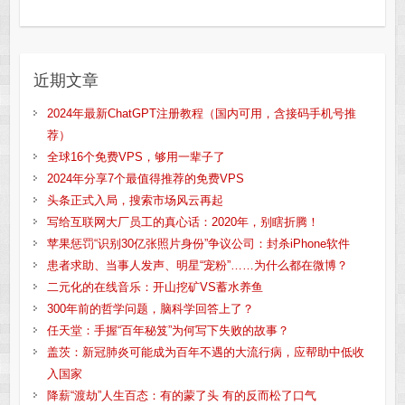
近期文章
2024年最新ChatGPT注册教程（国内可用，含接码手机号推
荐）
全球16个免费VPS，够用一辈子了
2024年分享7个最值得推荐的免费VPS
头条正式入局，搜索市场风云再起
写给互联网大厂员工的真心话：2020年，别瞎折腾！
苹果惩罚“识别30亿张照片身份”争议公司：封杀iPhone软件
患者求助、当事人发声、明星“宠粉”……为什么都在微博？
二元化的在线音乐：开山挖矿VS蓄水养鱼
300年前的哲学问题，脑科学回答上了？
任天堂：手握“百年秘笈”为何写下失败的故事？
盖茨：新冠肺炎可能成为百年不遇的大流行病，应帮助中低收
入国家
降薪“渡劫”人生百态：有的蒙了头 有的反而松了口气