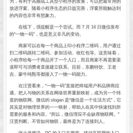
为，有利于高频或工具型小程序的发展，可以把最常用的
放进浮窗。随着小程序生态的日益完善，浮窗所能触达到
的内容也非常有想象力。
在线下，强提醒是一个尝试。而 7 月 16 日微信发布
的“一物一码”，也是意义非凡的变动。
商家可以在每一个商品上印小程序二维码，用户通过
扫二维码跳转二维码、参加活动、收红包等。这意味着，
小程序给每一个商品开了一个入口，而且商家不再需要渠
道即可与消费者直接建立联系。目前，东鹏特饮、王老
吉、蒙牛纯甄等都接入了一物一码能力。
在汪贤看来，“一物一码”直接把终端用户和品牌商拉
通。把人与物的关系在网络世界重新映射，成为另一个纬
度的物联网。微信的 slogan 是“微信是一个生活方式”，它
其实是对物理世界的一一映射，帮助人在其中快速找到所
需要的服务和内容。“所以，微信理应不会缺席物联网。”
汪贤判断。不管如何物联，最终是为了连接到人。
张小龙曾说，PC 的入口在搜索，移动互联网的入口