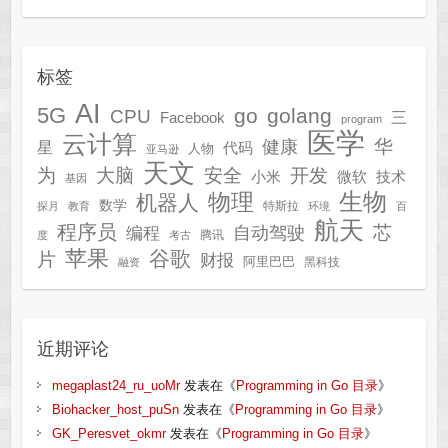
标签
AI
5G
go
golang
CPU
三
Facebook
program
医学
云计算
华
健康
星
代码
人物
亚马逊
天文
为
开发
大脑
安全
技术
小米
微软
基因
生物
物理
机器人
数学
特斯拉
探月
教育
环境
百
航天
程序员
芯
自动驾驶
编程
腾讯
度
考古
苹果
谷歌
片
财报
阿里巴巴
黑科技
融资
近期评论
megaplast24_ru_uoMr
发表在《
Programming in Go 目录
》
Biohacker_host_puSn
发表在《
Programming in Go 目录
》
GK_Peresvet_okmr
发表在《
Programming in Go 目录
》