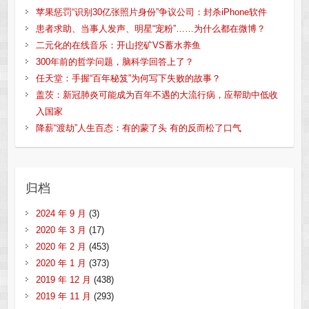
苹果惩罚“识别30亿张照片身份”争议公司：封杀iPhone软件
患者求助、当事人发声、明星“宠粉”……为什么都在微博？
二元化的在线音乐：开山挖矿VS蓄水养鱼
300年前的哲学问题，脑科学回答上了？
任天堂：手握“百年秘笈”为何写下失败的故事？
盖茨：新冠肺炎可能成为百年不遇的大流行病，应帮助中低收
入国家
降薪“渡劫”人生百态：有的蒙了头 有的反而松了口气
归档
2024 年 9 月
(3)
2020 年 3 月
(17)
2020 年 2 月
(453)
2020 年 1 月
(373)
2019 年 12 月
(438)
2019 年 11 月
(293)