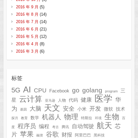
2016 年 9 月
(5)
2016 年 8 月
(14)
2016 年 7 月
(14)
2016 年 6 月
(21)
2016 年 5 月
(12)
2016 年 4 月
(8)
2016 年 3 月
(6)
标签
AI
5G
go
golang
CPU
三
Facebook
program
医学
云计算
华
健康
星
代码
人物
亚马逊
天文
为
开发
大脑
安全
技术
小米
微软
基因
生物
物理
机器人
数学
特斯拉
探月
教育
环境
百
航天
程序员
芯
自动驾驶
编程
腾讯
度
考古
苹果
谷歌
片
财报
阿里巴巴
黑科技
融资