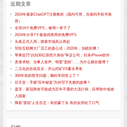
近期文章
2024年最新ChatGPT注册教程（国内可用，含接码手机号推
荐）
全球16个免费VPS，够用一辈子了
2024年分享7个最值得推荐的免费VPS
头条正式入局，搜索市场风云再起
写给互联网大厂员工的真心话：2020年，别瞎折腾！
苹果惩罚“识别30亿张照片身份”争议公司：封杀iPhone软件
患者求助、当事人发声、明星“宠粉”……为什么都在微博？
二元化的在线音乐：开山挖矿VS蓄水养鱼
300年前的哲学问题，脑科学回答上了？
任天堂：手握“百年秘笈”为何写下失败的故事？
盖茨：新冠肺炎可能成为百年不遇的大流行病，应帮助中低收
入国家
降薪“渡劫”人生百态：有的蒙了头 有的反而松了口气