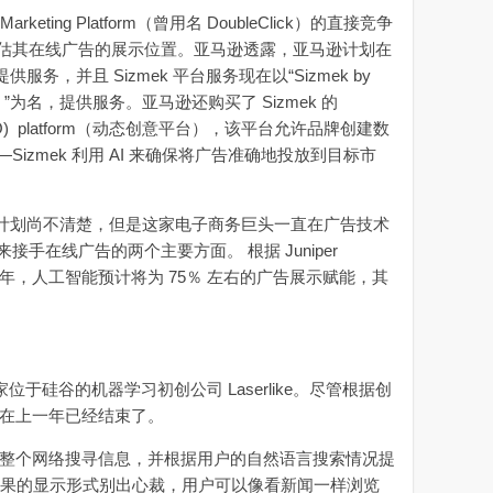
keting Platform（曾用名 DoubleClick）的直接竞争
估其在线广告的展示位置。亚马逊透露，亚马逊计划在
供服务，并且 Sizmek 平台服务现在以“Sizmek by
台）”为名，提供服务。亚马逊还购买了 Sizmek 的
tion (DCO) platform（动态创意平台），该平台允许品牌创建数
izmek 利用 AI 来确保将广告准确地投放到目标市
期计划尚不清楚，但是这家电子商务巨头一直在广告技术
手在线广告的两个主要方面。 根据 Juniper
023 年，人工智能预计将为 75％ 左右的广告展示赋能，其
。
硅谷的机器学习初创公司 Laserlike。尽管根据创
购可能在上一年已经结束了。
术来从整个网络搜寻信息，并根据用户的自然语言搜索情况提
结果的显示形式别出心裁，用户可以像看新闻一样浏览