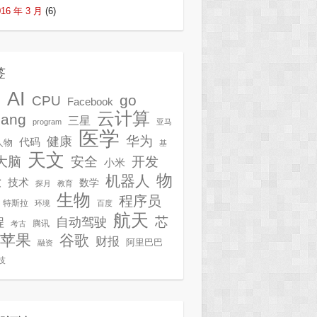
016 年 3 月
(6)
签
AI
G
go
CPU
Facebook
云计算
lang
三星
program
亚马
医学
华为
健康
代码
人物
基
天文
开发
大脑
安全
小米
物
机器人
技术
软
数学
探月
教育
生物
程序员
特斯拉
环境
百度
航天
芯
自动驾驶
程
腾讯
考古
苹果
谷歌
财报
阿里巴巴
融资
技