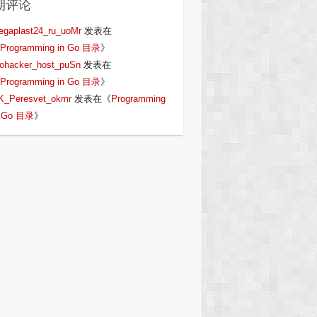
期评论
egaplast24_ru_uoMr
发表在
Programming in Go 目录
》
iohacker_host_puSn
发表在
Programming in Go 目录
》
K_Peresvet_okmr
发表在《
Programming
n Go 目录
》