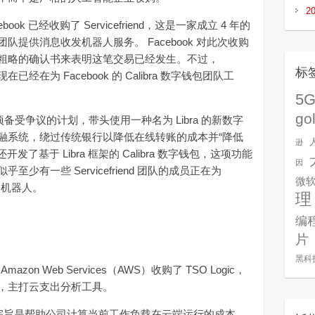
2
k 已经收购了 Servicefriend，这是一家成立 4 年的
提供消息收发机器人服务。 Facebook 对此次收购
粗略的确认书来表明这笔交易已经发生。不过，
标
现在已经在为 Facebook 的 Calibra 数字钱包团队工
5
go
一项备受争议的计划，带头使用一种名为 Libra 的新数字
融系统，绕过传统银行以降低在线转账的成本并“降低
逊
开发了基于 Libra 框架的 Calibra 数字钱包，这项功能
因
有一些 Servicefriend 团队的成员正在为
微
天）机器人。
理
编
片
黑科
n Web Services（AWS）收购了 TSO Logic，
，主打云支出分析工具。
 年，其宗旨是帮助公司计算当前工作负载在云端运行的成本，