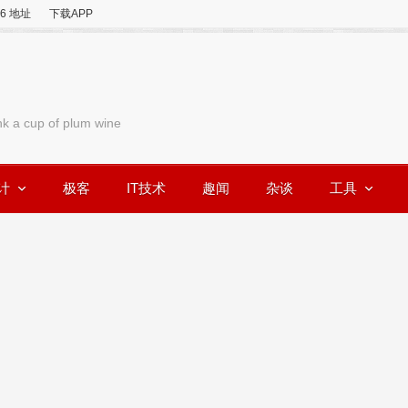
v6 地址
下载APP
nk a cup of plum wine
计
极客
IT技术
趣闻
杂谈
工具