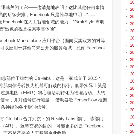
2
yle 后，迅速关闭了它——这清楚地表明了这比其他任何事情
2
人员的后续安排，Facebook 只是简单地申明：“……
2
Facebook 在人工智能领域的能力。”GrokStyle 声明
2
造“出色的视觉搜索零售体验”。
2
2
acebook Marketplace 应用平台（面向买卖双方的对等
2
以应用于其他尚未公开的服务领域，允许 Facebook
2
2
2
2
总部位于纽约的 Ctrl-labs，这是一家成立于 2015 年
2
将肌肉信号转换为机器可解读的指令。腕带实际上就是
2
it 通过肌电图（EMG）将心理活动转化为物理活动。大约
2
号，并对信号进行测量。 借助谷歌 TensorFlow 框架
2
分每条神经的各个脉冲信号。
2
2
Ctrl-labs 合并到旗下的 Reality Labs 部门，该部门
2
AR）。这笔交易的目的，可能更多的是 Facebook
2
，而不是严格的人工智能企业收购。