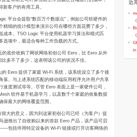
近
S 赢得新客户的有用工具。
m
ic 平台会提取“数百万个数据点”，例如公司软硬件的
《
个精细的统计模型来演示公司在哪些方面花费了多少，
B
本。TSO Logic 平台使用机器学习算法和模式匹
《
多选项中，最适合每种工作负载的方式。
G
i
的底价收购了网状网络初创公司 Eero，比 Eero 从外
美元相比多不了多少，这表明该公司的状况不佳。
 Eero 提供了家庭 Wi-Fi 系统，该系统设立了多个接
角落。与上述系统匹配的移动端应用程序允许用户共享
速度测试等等。尽管 Eero 表面上是一家硬件公司，
Mesh 软件基于机器学习，以及数千个家庭的收集数据
确保最大的网络覆盖范围。
具有很大的意义，因为到这家初创公司已经（为客户）提
马逊推出了自收购以来的首款 Eero 产品，该产品可启
制——包括停用特定设备的 Wi-Fi 链接或打开访客网络的