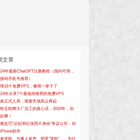
期文章
024年最新ChatGPT注册教程（国内可用，
接码手机号推荐）
球16个免费VPS，够用一辈子了
024年分享7个最值得推荐的免费VPS
条正式入局，搜索市场风云再起
给互联网大厂员工的真心话：2020年，别
折腾！
果惩罚“识别30亿张照片身份”争议公司：封
iPhone软件
者求助、当事人发声、明星“宠粉”……为什