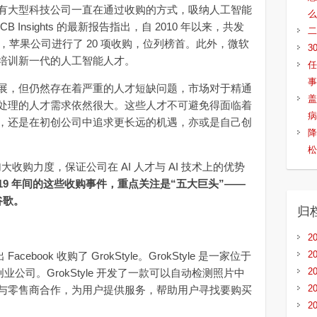
大型科技公司一直在通过收购的方式，吸纳人工智能
么
Insights 的最新报告指出，自 2010 年以来，共发
二
中，苹果公司进行了 20 项收购，位列榜首。此外，微软
3
培训新一代的人工智能人才。
任
事
，但仍然存在着严重的人才短缺问题，市场对于精通
盖
处理的人才需求依然很大。这些人才不可避免得面临着
病
，还是在初创公司中追求更长远的机遇，亦或是自己创
降
松
收购力度，保证公司在 AI 人才与 AI 技术上的优势
019 年间的这些收购事件，重点关注是“五大巨头”——
谷歌。
归
2
2
ebook 收购了 GrokStyle。GrokStyle 是一家位于
2
创业公司。GrokStyle 开发了一款可以自动检测照片中
2
与零售商合作，为用户提供服务，帮助用户寻找要购买
2