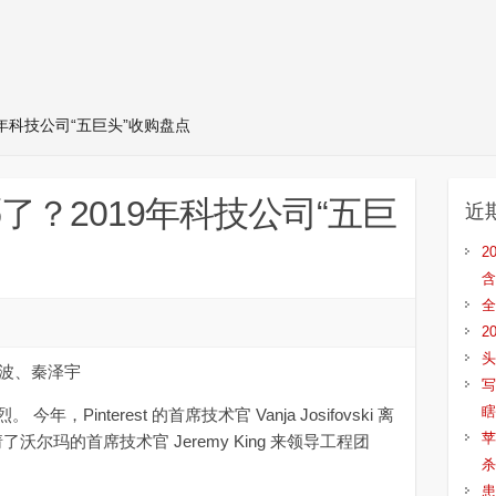
9年科技公司“五巨头”收购盘点
了？2019年科技公司“五巨
近
2
含
全
2
头
晨波、秦泽宇
写
瞎
nterest 的首席技术官 Vanja Josifovski 离
苹
 则聘请了沃尔玛的首席技术官 Jeremy King 来领导工程团
杀
患