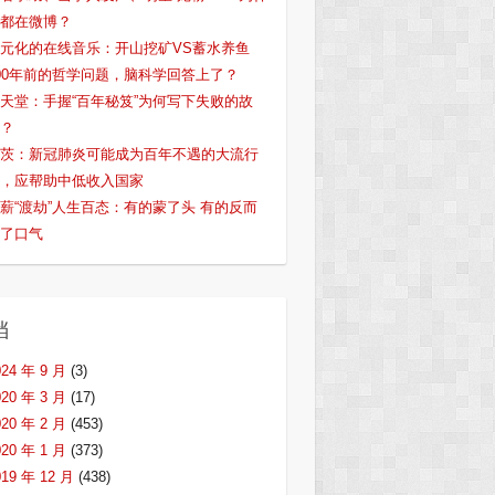
都在微博？
元化的在线音乐：开山挖矿VS蓄水养鱼
00年前的哲学问题，脑科学回答上了？
天堂：手握“百年秘笈”为何写下失败的故
？
茨：新冠肺炎可能成为百年不遇的大流行
，应帮助中低收入国家
薪“渡劫”人生百态：有的蒙了头 有的反而
了口气
档
024 年 9 月
(3)
020 年 3 月
(17)
020 年 2 月
(453)
020 年 1 月
(373)
019 年 12 月
(438)