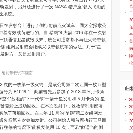
么
 次入轨发射，另外还进行了一次 NASA“猎户座”载人飞船的
二
逸系统。
3
 日在发射台上进行了例行射前点火试车。同太空探索公
任
有效载荷进行的。自“猎鹰”9 火箭 2016 年在一次射
事
一颗通信卫星被毁以来，该公司通常都不再让火箭带载
盖
链”组网发射或会继续采取带载试车的做法。对于“星
病
是发射方，又是发射用户。
降
松
射前带载试车画面
次的一枚第一级火箭，是该公司第二次让同一枚 5 型
归
为 B1049.4，此前曾先后参加了 2018 年 9 月卡角
登堡空军基地的“下一代铱”一箭十星发射和 5 月卡角的“星
2
驾驶驳船上成功回收。在本次发射中，这枚箭利用部署
2
施了落船回收。在去年 11 月的“星链”第二次组网发
2
一级火箭第 4 次参加发射。公司创始人和首席执行官马斯
2
行整修的情况下”能反复使用 10 次，而若“做适当的例
2