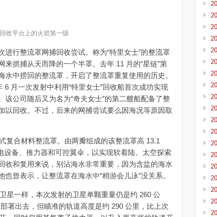
2
2
2
回收平台上的火箭第一级
2
2
进行整流罩网捕回收尝试。称为“特里女士”的整流罩
2
来抓捕从天而降的一个半罩。去年 11 月的“星链”第
2
海水中捞回的整流罩，开启了整流罩重复使用的历史。
2
 6 月一次发射中利用“特里女士”回收船首次成功实现
2
。该公司随后又为名为“奇夫女士”的第二艘船配备了整
2
加以回收。不过，后来的网捕尝试要么因海况等原因取
2
2
式复合材料整流罩。由两瓣组成的该整流罩高 13.1
2
备航电设备、推力器和可控翼伞，以实现软着陆。太空探索
2
回收和复用来说，别沾海水非常重要，因为含盐的海水
2
他也曾表示，让整流罩在海水中“稍游会儿泳”没关系。
2
2
颗卫星一样，本次发射的卫星单颗重量仍是约 260 公
2
部署出去，但瞄准的轨道高度是约 290 公里，比上次
2