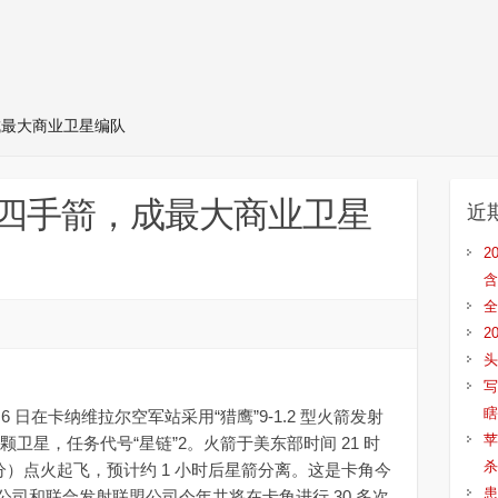
成最大商业卫星编队
用四手箭，成最大商业卫星
近
2
含
全
2
头
写
瞎
日在卡纳维拉尔空军站采用“猎鹰”9-1.2 型火箭发射
苹
 颗卫星，任务代号“星链”2。火箭于美东部时间 21 时
杀
时 19 分）点火起飞，预计约 1 小时后星箭分离。这是卡角今
患
司和联合发射联盟公司今年共将在卡角进行 30 多次