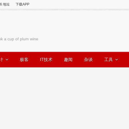
v6 地址
下载APP
nk a cup of plum wine
计
极客
IT技术
趣闻
杂谈
工具