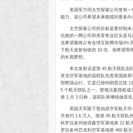
美国军方同太空探索公司签有一项
能力。该公司希望未来能揽到更多向
太空探索公司的目标是要控制未来
伦敦的一网公司和美零售业巨头亚马
克希望最终占有全球互联网市场3% 到
下航天发射创收的 10 倍。他希望
的长期梦想。
本次发射还是第 45 航天联队划
里克空军基地的该联队负责美国政府
部靶场运行。它是已按特朗普总统 12
5 个航天联队之一。那项法案授权
将 1 月 3 日称，该联队将继续
美国天军眼下暂由原空军航天司令部
共有约 1.6 万人。除第 45 航天联
科罗拉多州彼得森空军基地第 21 航
罗拉多州巴克利空军基地第 460 航