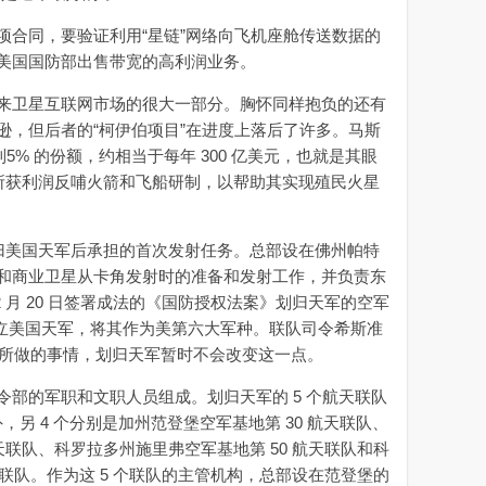
合同，要验证利用“星链”网络向飞机座舱传送数据的
美国国防部出售带宽的高利润业务。
卫星互联网市场的很大一部分。胸怀同样抱负的还有
逊，但后者的“柯伊伯项目”在进度上落后了许多。马斯
5% 的份额，约相当于每年 300 亿美元，也就是其眼
用所获利润反哺火箭和飞船研制，以帮助其实现殖民火星
归美国天军后承担的首次发射任务。总部设在佛州帕特
和商业卫星从卡角发射时的准备和发射工作，并负责东
 月 20 日签署成法的《国防授权法案》划归天军的空军
成立美国天军，将其作为美第六大军种。联队司令希斯准
做原先所做的事情，划归天军暂时不会改变这一点。
的军职和文职人员组成。划归天军的 5 个航天联队
队外，另 4 个分别是加州范登堡空军基地第 30 航天联队、
天联队、科罗拉多州施里弗空军基地第 50 航天联队和科
天联队。作为这 5 个联队的主管机构，总部设在范登堡的