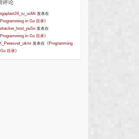
期评论
egaplast24_ru_uoMr
发表在
Programming in Go 目录
》
iohacker_host_puSn
发表在
Programming in Go 目录
》
K_Peresvet_okmr
发表在《
Programming
n Go 目录
》