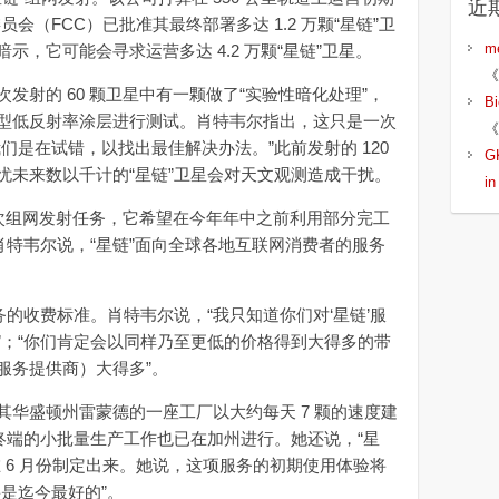
近
委员会（FCC）已批准其最终部署多达 1.2 万颗“星链”卫
m
，它可能会寻求运营多达 4.2 万颗“星链”卫星。
《
射的 60 颗卫星中有一颗做了“实验性暗化处理”，
B
型低反射率涂层进行测试。肖特韦尔指出，这只是一次
《
们是在试错，以找出最佳解决办法。”此前发射的 120
G
忧未来数以千计的“星链”卫星会对天文观测造成干扰。
i
次组网发射任务，它希望在今年年中之前利用部分完工
肖特韦尔说，“星链”面向全球各地互联网消费者的服务
的收费标准。肖特韦尔说，“我只知道你们对‘星链’服
”；“你们肯定会以同样乃至更低的价格得到大得多的带
服务提供商）大得多”。
盛顿州雷蒙德的一座工厂以大约每天 7 颗的速度建
终端的小批量生产工作也已在加州进行。她还说，“星
 6 月份制定出来。她说，这项服务的初期使用体验将
是迄今最好的”。