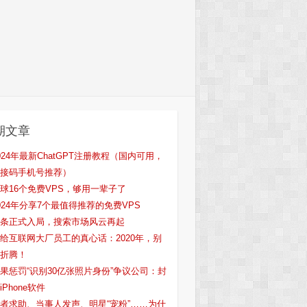
期文章
024年最新ChatGPT注册教程（国内可用，
接码手机号推荐）
球16个免费VPS，够用一辈子了
024年分享7个最值得推荐的免费VPS
条正式入局，搜索市场风云再起
给互联网大厂员工的真心话：2020年，别
折腾！
果惩罚“识别30亿张照片身份”争议公司：封
iPhone软件
者求助、当事人发声、明星“宠粉”……为什