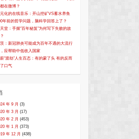
都在微博？
元化的在线音乐：开山挖矿VS蓄水养鱼
00年前的哲学问题，脑科学回答上了？
天堂：手握“百年秘笈”为何写下失败的故
？
茨：新冠肺炎可能成为百年不遇的大流行
，应帮助中低收入国家
薪“渡劫”人生百态：有的蒙了头 有的反而
了口气
档
024 年 9 月
(3)
020 年 3 月
(17)
020 年 2 月
(453)
020 年 1 月
(373)
019 年 12 月
(438)