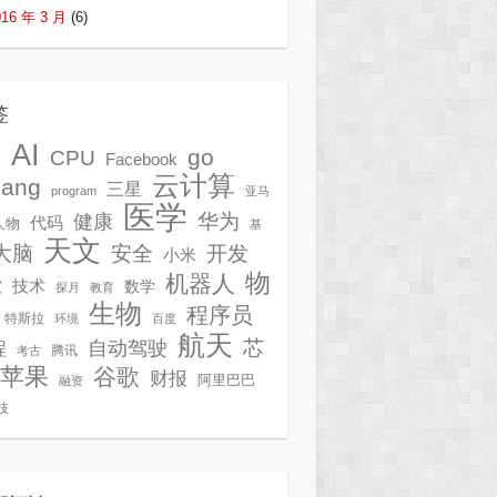
016 年 3 月
(6)
签
AI
G
go
CPU
Facebook
云计算
lang
三星
program
亚马
医学
华为
健康
代码
人物
基
天文
开发
大脑
安全
小米
物
机器人
技术
软
数学
探月
教育
生物
程序员
特斯拉
环境
百度
航天
芯
自动驾驶
程
腾讯
考古
苹果
谷歌
财报
阿里巴巴
融资
技