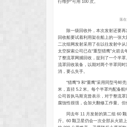
行维护”可用 100 次。
落在
除一级回收外，本次发射还要再次
回收船要试着利用架在船上的一张大网
二次组网发射采用了在以往发射中从
太空探索公司已在“重型猎鹰”火箭去年
了整流罩网捕回收，捉到了一个半罩
流罩回收装备，以期对两个半罩同时
消，要么失手。
“猎鹰”9 和“重鹰”采用同型号蚌壳
米，直径 5.2 米。每个半罩均配
公司首执马斯克曾表示，对于整流罩
腐蚀性很强，会加大翻修工作量。但
同去年 11 月发射的第二组 60 
斤。60 颗卫星仍会一次全部从火箭上