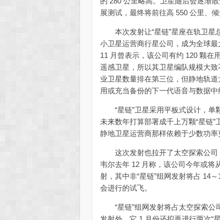
的 280 公里略高。卫星随后会逐
展测试，最终将前往高 550 公里、倾
本次发射让“星链”星座在轨卫星总数
小卫星运营商行星公司，成为全球最
11 月曾表示，该公司有约 120 颗在
遥感卫星，所以其卫星编队规模大致不超过
业卫星数量排在第三位，但静地轨道
用或充当备份的下一代语音与数据中继
“星链”卫星采用平板式设计，单颗
未来数年打算部署成千上万颗“星链
静地卫星运营商那样依赖于少数功率
这次发射也拉开了太空探索公司 2
韦尔去年 12 月称，该公司今年或将
射，其中非“星链”组网发射将占 14
会进行的试飞。
“星链”组网发射将占太空探索公司 
发射外，它 1 月份还拟再进行两次“