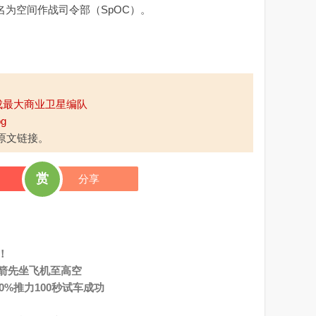
 日更名为空间作战司令部（SpOC）。
成最大商业卫星编队
og
原文链接。
赏
分享
！
箭先坐飞机至高空
0%推力100秒试车成功