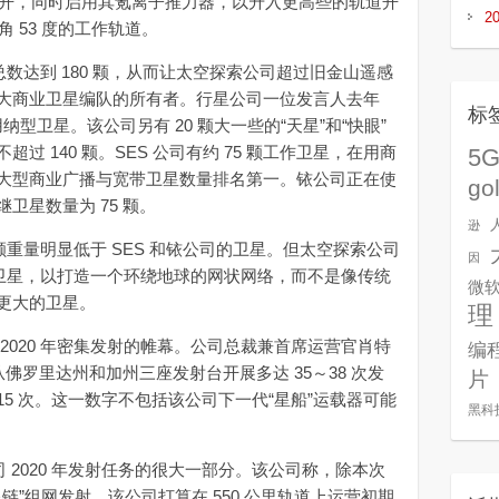
渐散开，同时启用其氪离子推力器，以升入更高些的轨道开
2
角 53 度的工作轨道。
达到 180 颗，从而让太空探索公司超过旧金山遥感
大商业卫星编队的所有者。行星公司一位发言人去年
标
用纳型卫星。该公司另有 20 颗大一些的“天星”和“快眼”
 140 颗。SES 公司有约 75 颗工作卫星，在用商
5
大型商业广播与宽带卫星数量排名第一。铱公司正在使
go
卫星数量为 75 颗。
逊
重量明显低于 SES 和铱公司的卫星。但太空探索公司
因
”卫星，以打造一个环绕地球的网状网络，而不是像传统
微
更大的卫星。
理
020 年密集发射的帷幕。公司总裁兼首席运营官肖特
编
从佛罗里达州和加州三座发射台开展多达 35～38 次发
片
～15 次。这一数字不包括该公司下一代“星船”运载器可能
黑科
2020 年发射任务的很大一部分。该公司称，除本次
星链”组网发射。该公司打算在 550 公里轨道上运营初期