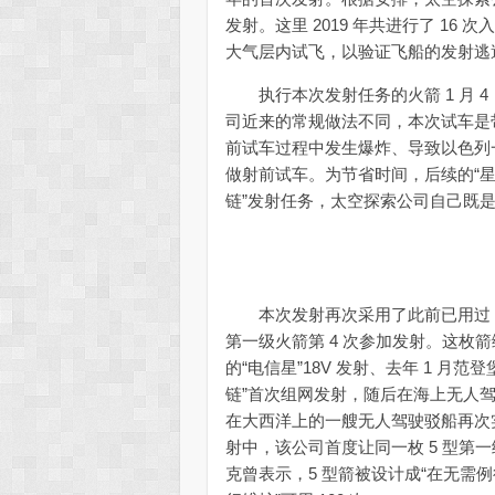
发射。这里 2019 年共进行了 16
大气层内试飞，以验证飞船的发射逃
执行本次发射任务的火箭 1 月 4
司近来的常规做法不同，本次试车是带着
前试车过程中发生爆炸、导致以色列
做射前试车。为节省时间，后续的“星
链”发射任务，太空探索公司自己既
本次发射再次采用了此前已用过 3 
第一级火箭第 4 次参加发射。这枚箭编号
的“电信星”18V 发射、去年 1 月范
链”首次组网发射，随后在海上无人
在大西洋上的一艘无人驾驶驳船再次实
射中，该公司首度让同一枚 5 型第
克曾表示，5 型箭被设计成“在无需例