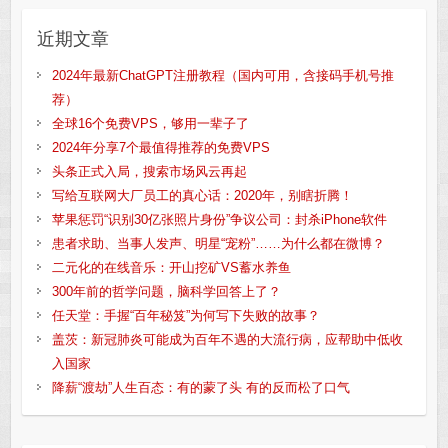
近期文章
2024年最新ChatGPT注册教程（国内可用，含接码手机号推
荐）
全球16个免费VPS，够用一辈子了
2024年分享7个最值得推荐的免费VPS
头条正式入局，搜索市场风云再起
写给互联网大厂员工的真心话：2020年，别瞎折腾！
苹果惩罚“识别30亿张照片身份”争议公司：封杀iPhone软件
患者求助、当事人发声、明星“宠粉”……为什么都在微博？
二元化的在线音乐：开山挖矿VS蓄水养鱼
300年前的哲学问题，脑科学回答上了？
任天堂：手握“百年秘笈”为何写下失败的故事？
盖茨：新冠肺炎可能成为百年不遇的大流行病，应帮助中低收
入国家
降薪“渡劫”人生百态：有的蒙了头 有的反而松了口气