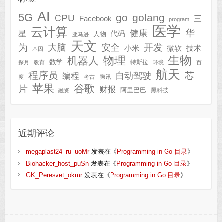
AI
5G
go
golang
CPU
三
Facebook
program
医学
云计算
华
健康
星
代码
人物
亚马逊
天文
为
开发
大脑
安全
技术
小米
微软
基因
生物
物理
机器人
数学
特斯拉
探月
教育
环境
百
航天
程序员
芯
自动驾驶
编程
腾讯
度
考古
苹果
谷歌
片
财报
阿里巴巴
黑科技
融资
近期评论
megaplast24_ru_uoMr
发表在《
Programming in Go 目录
》
Biohacker_host_puSn
发表在《
Programming in Go 目录
》
GK_Peresvet_okmr
发表在《
Programming in Go 目录
》