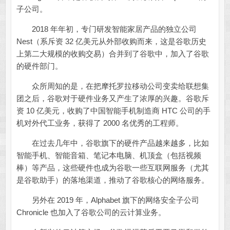
子公司。
2018 年年初，专门研发智能家居产品的独立公司
Nest（系斥资 32 亿美元从外部收购而来，这是谷歌历史
上第二大规模的收购交易）合并到了谷歌中，加入了谷歌
的硬件部门。
众所周知的是，在把摩托罗拉移动公司变卖给联想集
团之后，谷歌对于硬件业务又产生了浓厚的兴趣。谷歌斥
资 10 亿美元，收购了中国智能手机制造商 HTC 公司的手
机对外代工业务，获得了 2000 名优秀的工程师。
在过去几年中，谷歌旗下的硬件产品越来越多，比如
智能手机、智能音箱、笔记本电脑、机顶盒（包括视频
棒）等产品，这些硬件也成为谷歌一些互联网服务（尤其
是谷歌助手）的落地渠道，推动了谷歌核心的网络服务。
另外在 2019 年，Alphabet 旗下的网络安全子公司
Chronicle 也加入了谷歌公司的云计算业务。