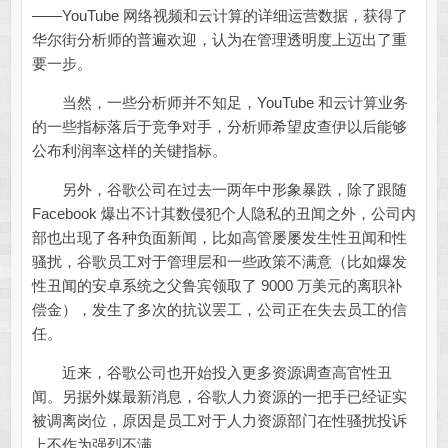
——YouTube 网络视频和云计算的详细运营数据，获得了
华尔街分析师的普遍欢迎，认为在管理透明度上迈出了重
要一步。
当然，一些分析师并不知足，YouTube 和云计算业务
的一些指标落后于竞争对手，分析师希望皮查伊以后能够
公布利润率这样的关键指标。
另外，谷歌公司在过去一两年中形象暴跌，除了跟随
Facebook 爆出不计其数侵犯个人隐私的丑闻之外，公司内
部也出现了各种负面新闻，比如高管屡屡发生性丑闻和性
骚扰，谷歌员工对于管理层和一些政策不满意（比如爆发
性丑闻的安卓系统之父鲁宾领取了 9000 万美元的离职补
偿金），发生了多次的抗议罢工，公司正在失去员工的信
任。
近来，谷歌公司也开始投入更多资源调查高官性丑
闻。另据外媒最新消息，谷歌人力资源的一把手已经证实
被调离岗位，原因是员工对于人力资源部门在性骚扰投诉
上不作为强烈不满。