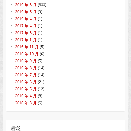
2019 年 6 月
(633)
2019 年 5 月
(9)
2019 年 4 月
(1)
2017 年 4 月
(1)
2017 年 3 月
(1)
2017 年 1 月
(1)
2016 年 11 月
(5)
2016 年 10 月
(6)
2016 年 9 月
(5)
2016 年 8 月
(14)
2016 年 7 月
(14)
2016 年 6 月
(21)
2016 年 5 月
(12)
2016 年 4 月
(8)
2016 年 3 月
(6)
标签