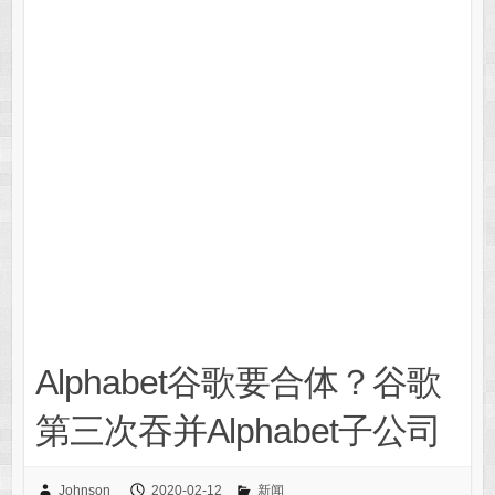
Alphabet谷歌要合体？谷歌
第三次吞并Alphabet子公司
Johnson
2020-02-12
新闻