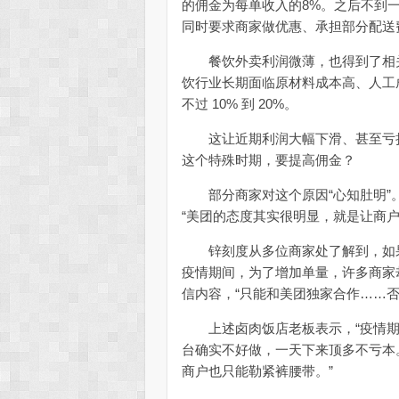
的佣金为每单收入的8%。之后不到一
同时要求商家做优惠、承担部分配送
餐饮外卖利润微薄，也得到了相关
饮行业长期面临原材料成本高、人工
不过 10% 到 20%。
这让近期利润大幅下滑、甚至亏损
这个特殊时期，要提高佣金？
部分商家对这个原因“心知肚明”。2
“美团的态度其实很明显，就是让商户
锌刻度从多位商家处了解到，如果
疫情期间，为了增加单量，许多商家
信内容，“只能和美团独家合作……否则扣
上述卤肉饭店老板表示，“疫情期
台确实不好做，一天下来顶多不亏本
商户也只能勒紧裤腰带。”