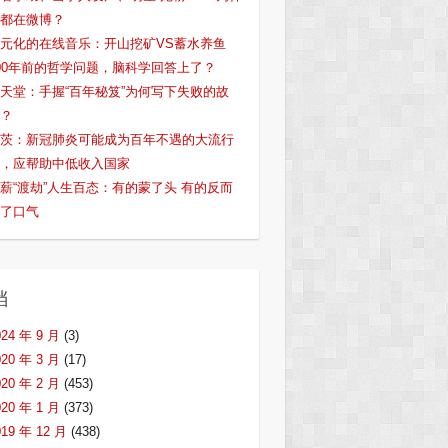
都在微博？
元化的在线音乐：开山挖矿VS蓄水养鱼
00年前的哲学问题，脑科学回答上了？
天堂：手握“百年秘笈”为何写下失败的故
？
茨：新冠肺炎可能成为百年不遇的大流行
，应帮助中低收入国家
薪“渡劫”人生百态：有的蒙了头 有的反而
了口气
档
024 年 9 月
(3)
020 年 3 月
(17)
020 年 2 月
(453)
020 年 1 月
(373)
019 年 12 月
(438)