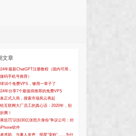
期文章
024年最新ChatGPT注册教程（国内可用，
接码手机号推荐）
球16个免费VPS，够用一辈子了
024年分享7个最值得推荐的免费VPS
条正式入局，搜索市场风云再起
给互联网大厂员工的真心话：2020年，别
折腾！
果惩罚“识别30亿张照片身份”争议公司：封
iPhone软件
者求助、当事人发声、明星“宠粉”……为什