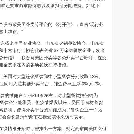
，同时还要求商家做优惠以及承担部分配送费。如此下
家餐企发布致美团外卖等平台的《公开信》，直言“现行外
雪上加霜。”
、山东省老字号企业协会、山东省火锅餐饮协会、山东省
十六市行业协会代表全省 37 万余家餐饮企业，发出
公开信》，联合向美团外卖等各类外卖平台呼吁，在疫
佣金费率在内的各项餐饮扶持措施。
团对大型连锁餐饮和中小型餐饮分别收取 18%、
旦同时入驻其他外卖平台，佣金费率上浮 3% 到7%。
抽佣在 15%-18% 左右，对小型餐饮抽佣约为
期，餐饮企业能承受。但疫情爆发以来，受困于食材备货
素影响，使得外卖平台的抽佣成为了餐饮企业一个比
促进会会长曾清华此前在接受媒体采访时表示。
疫情刚开始时，曾推出一方案，规定商家向美团支付