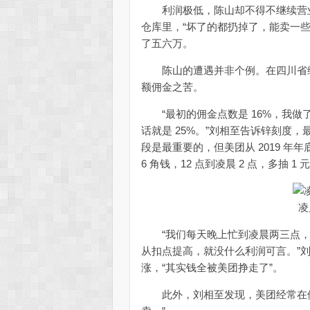
利润极低，陈山却不得不继续营业
仓库里，“坏了的都扔掉了，能卖一
了五六万。
陈山的遭遇并非个例。在四川省绵
额佣金之苦。
“最初的佣金点数是 16%，我做了
话就是 25%。”刘相至告诉锌刻度
段是最重要的，但美团从 2019 年年
6 角钱，12 点到凌晨 2 点，多抽 1 元
凌
“我们每天晚上忙到凌晨两三点，利润
从扣点提高，就没什么利润可言。”
涨，“其实钱全被美团挣走了”。
此外，刘相至发现，美团经常在他