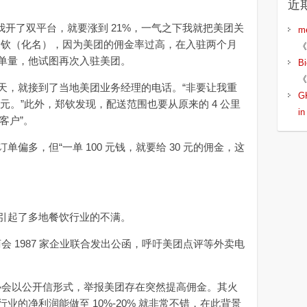
近
我开了双平台，就要涨到 21%，一气之下我就把美团关
m
郑钦（化名），因为美团的佣金率过高，在入驻两个月
《
单量，他试图再次入驻美团。
B
《
，就接到了当地美团业务经理的电话。“非要让我重
G
5 元。”此外，郑钦发现，配送范围也要从原来的 4 公里
i
半客户”。
多，但“一单 100 元钱，就要给 30 元的佣金，这
起了多地餐饮行业的不满。
会 1987 家企业联合发出公函，呼吁美团点评等外卖电
锅协会以公开信形式，举报美团存在突然提高佣金。其火
业的净利润能做至 10%-20% 就非常不错，在此背景