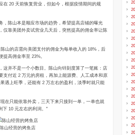
2
 20 天前恢复营业，但如今，根据疫情期间的规
2
2
，陈山本是顺应市场的趋势，希望提高店铺的曝光
2
，仅靠美团外卖试营业几天后，突然提高的佣金率让陈
2
2
2
陈山的店需向美团支付的佣金为每单收入的 18%，后
2
提高佣金率至 23%。
2
2
这并不是一个小数目。陈山向锌刻度算了一笔账：店
2
支付近 2 万元的房租，再加上能源费、人工成本和原
2
果遇上旺季，还能有 2 万左右的盈利，淡季时就只能
2
2
现在只能依靠外卖，三天下来只接到一单，一单也就
2
下 10 元左右的利润。”
2
2
2
陈山经营的烤鱼店
2