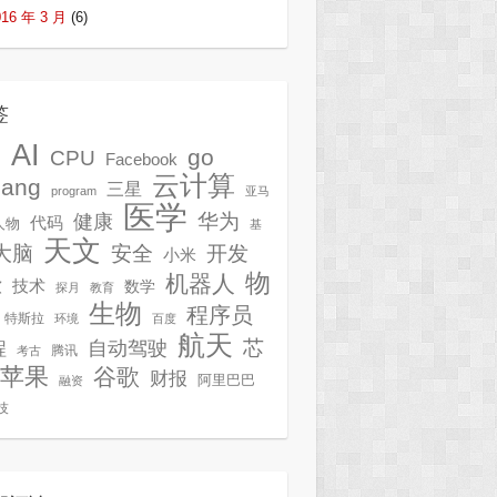
016 年 3 月
(6)
签
AI
G
go
CPU
Facebook
云计算
lang
三星
program
亚马
医学
华为
健康
代码
人物
基
天文
开发
大脑
安全
小米
物
机器人
技术
软
数学
探月
教育
生物
程序员
特斯拉
环境
百度
航天
芯
自动驾驶
程
腾讯
考古
苹果
谷歌
财报
阿里巴巴
融资
技