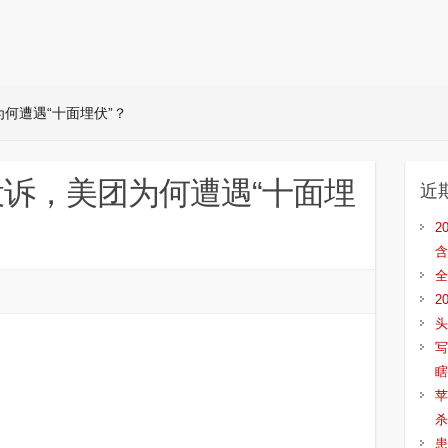
何遭遇“十面埋伏”？
诉，美团为何遭遇“十面埋
近
2
含
全
2
头
写
瞎
苹
杀
患