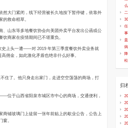
。
么
然大门紧闭，线下经营被长久地按下暂停键，依靠外
二
家的救命稻草。
3
任
、山东等多地餐饮协会向美团外卖平台发出公函或公
事
餐饮商家在疫情期间已不堪重负。
盖
病
上头一遭——对 2019 年第三季度餐饮外卖业务就
降
期间提高佣金，如此激化矛盾也绝非什么好事。
松
也坐不住了。他只身走出家门，走进空空荡荡的商场，打
归
—位于山西省阳泉市城区市中心的商场，交通便利，
2
2
2
商铺玻璃门上徒留一张年前贴上的歇业公告，公告上
2
门窗。
2