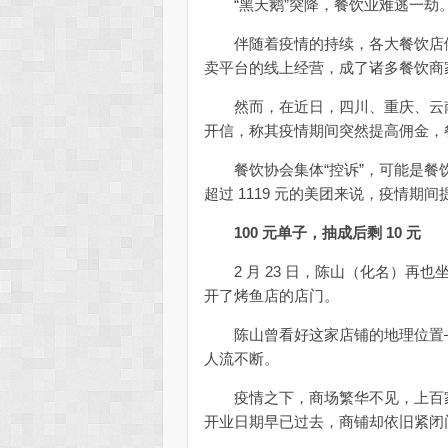
“黑天鹅”突降，餐饮业难逃一劫
伴随着疫情的持续，各大餐饮店依
卖平台的线上经营，成了诸多餐饮商
然而，在近日，四川、重庆、云南
开信，称其疫情期间突然提高佣金，
餐饮协会集体“控诉”，可能是餐饮史
超过 1119 元的美团来说，疫情
100 元单子，抽成后剩 10 元
2 月 23 日，陈山（化名）再
开了烤鱼店的店门。
陈山曾看好这家店铺的地理位置—
人流不断。
疫情之下，商场繁华不见，上百家
开业日期早已过去，商铺却依旧紧闭