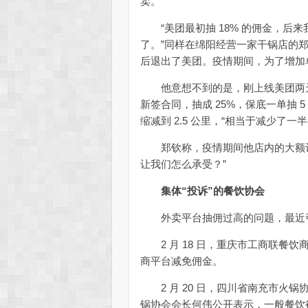
卖。”
“美团最初抽 18% 的佣金，后来
了。”同样在绵阳经营一家干锅店的
后退出了美团。疫情期间，为了增加
他意想不到的是，刚上线美团两天
新签合同，抽成 25%，保底一单抽 
缩减到 2.5 公里，“相当于减少了一
郑钦称，疫情期间他店内的大额订单偏
让我们怎么承受？”
集体“投诉”的餐饮协会
外卖平台抽佣过高的问题，最近引
2 月 18 日，重庆市工商联餐饮商
商平台减免佣金。
2 月 20 日，四川省南充市火
锅协会会长何伟公开表示，一般餐饮行