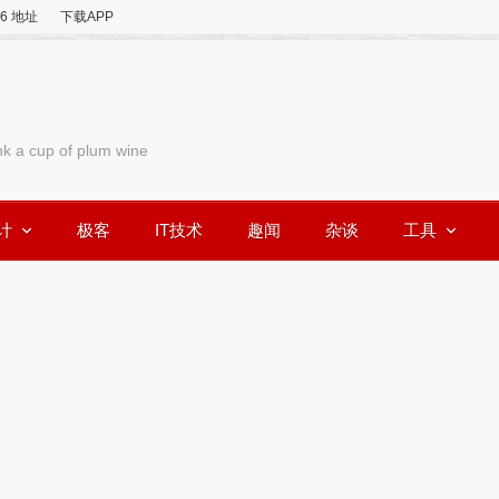
v6 地址
下载APP
nk a cup of plum wine
计
极客
IT技术
趣闻
杂谈
工具