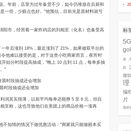
。年前，店里为过年备货不少，如今仍堆放在后厨和
2
些是一些，少赔点也好。”他预估，目前光是原材料就亏
阳市，经营着一家炸鸡店的刘相至（化名）也备受高
标
5
一年后涨到 18%，最近涨到了 21%，如果做双平台的
go
，最令他难以接受的是，对于这类小吃商家而言，夜宵时
逊
底开始分时段提高抽成，“晚上 10 点到 11 点，每单多抽
因
。”
微
理
晨时段抽成还会增加
编
其实很薄，以前平均每单还能挣 5 至 8 元，但自
片
刘相至称，这也导致他们在美团上的商品价格一涨再
黑科
不知情的情况下做优惠活动：“商家就只能做赔本买