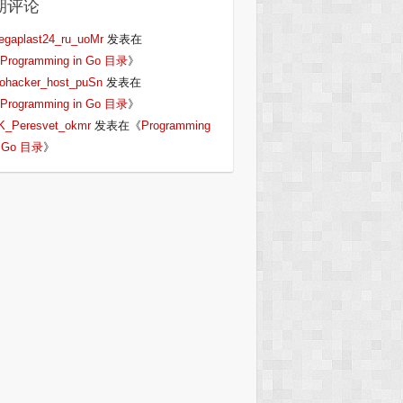
期评论
egaplast24_ru_uoMr
发表在
Programming in Go 目录
》
iohacker_host_puSn
发表在
Programming in Go 目录
》
K_Peresvet_okmr
发表在《
Programming
n Go 目录
》