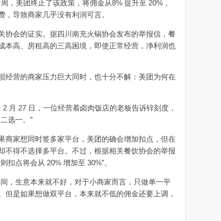
周，美团终止了该政策，将佣金从8% 提升至 20%，
费，导致商家几乎没有利润可言。
协会的证实。据四川南充火锅协会发布的举报信，餐
成本高、房租高的三高困境，即使正常经营，净利润也
经营的商家压力巨大同时，也十分不解：美团为何在
 月 27 日，一位经营着卤肉饭店的老板告诉锌刻度，
二选一。”
商家想同时签多家平台，美团的确会增加扣点，但在
却不得不选择多平台。不过，根据相关餐饮协会的举报
点将会从 20% 增加至 30%”。
间，生意本来就不好，对于小商家而言，只做单一平
。但是如果想做双平台，本来就不低的佣金还要上调，